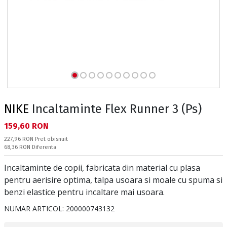
NIKE
Incaltaminte Flex Runner 3 (Ps)
Текуща цена:
159,60 RON
Pret obisnuit:
227,96 RON
Pret obisnuit
Спестявате:
68,36 RON
Diferenta
Incaltaminte de copii, fabricata din material cu plasa
pentru aerisire optima, talpa usoara si moale cu spuma si
benzi elastice pentru incaltare mai usoara.
NUMAR ARTICOL:
200000743132