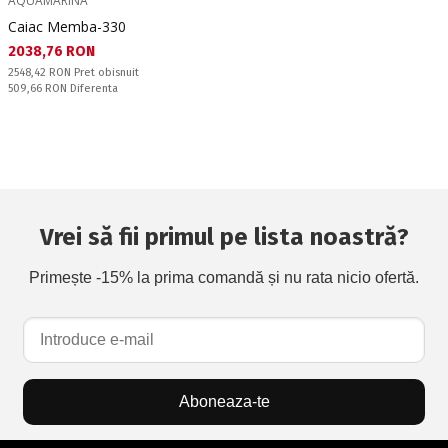
AQUAMARINA
Caiac Memba-330
Текуща цена:
2038,76 RON
Pret obisnuit:
2548,42 RON
Pret obisnuit
Спестявате:
509,66 RON
Diferenta
Vrei să fii primul pe lista noastră?
Primește -15% la prima comandă și nu rata nicio ofertă.
Aboneaza-te