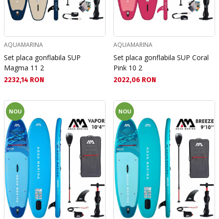
AQUAMARINA
AQUAMARINA
Set placa gonflabila SUP
Set placa gonflabila SUP Coral
Magma 11 2
Pink 10 2
Текуща цена:
Текуща цена:
2232,14 RON
2022,06 RON
NOU
NOU