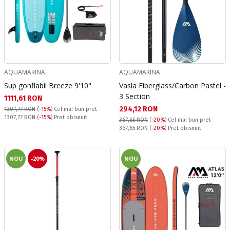
AQUAMARINA
AQUAMARINA
Sup gonflabil Breeze 9'10"
Vasla Fiberglass/Carbon Pastel -
3 Section
Текуща цена:
1111,61 RON
Текуща цена:
294,12 RON
1307,77 RON
(
-15%
)
Cel mai bun pret
Pret obisnuit:
1307,77 RON
(
-15%
) Pret obisnuit
367,65 RON
(
-20%
)
Cel mai bun pret
Pret obisnuit:
367,65 RON
(
-20%
) Pret obisnuit
NOU
-20%
NOU