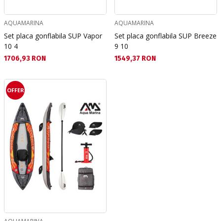
AQUAMARINA
AQUAMARINA
Set placa gonflabila SUP Vapor
Set placa gonflabila SUP Breeze
10 4
9 10
Текуща цена:
Текуща цена:
1706,93 RON
1549,37 RON
OFFER