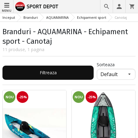
MENIU
Inceput
Branduri
AQUAMARINA
Echipament sport
Canotaj
Branduri - AQUAMARINA - Echipament
sport - Canotaj
11 produse, 1 pagina
Sorteaza
Filtreaza
NOU
-25%
NOU
-25%