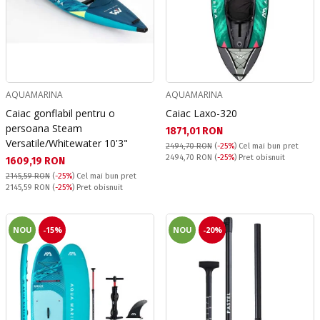
AQUAMARINA
AQUAMARINA
Caiac gonflabil pentru o
Caiac Laxo-320
persoana Steam
Текуща цена:
1871,01 RON
Versatile/Whitewater 10'3"
2494,70 RON
(
-25%
)
Cel mai bun pret
Pret obisnuit:
2494,70 RON
(
-25%
) Pret obisnuit
Текуща цена:
1609,19 RON
2145,59 RON
(
-25%
)
Cel mai bun pret
Pret obisnuit:
2145,59 RON
(
-25%
) Pret obisnuit
NOU
-15%
NOU
-20%