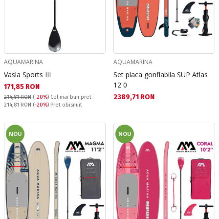
AQUAMARINA
AQUAMARINA
Vasla Sports III
Set placa gonflabila SUP Atlas
12 0
Текуща цена:
171,85 RON
Текуща цена:
2389,71 RON
214,81 RON
(
-20%
)
Cel mai bun pret
Pret obisnuit:
214,81 RON
(
-20%
) Pret obisnuit
NOU
NOU