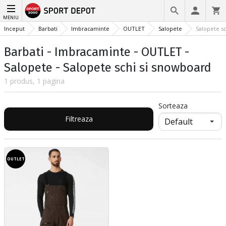
MENIU
Inceput
Barbati
Imbracaminte
OUTLET
Salopete
Salopete s
Barbati - Imbracaminte - OUTLET -
Salopete - Salopete schi si snowboard
1 produs, 1 pagina
Sorteaza
Filtreaza
OUTLET