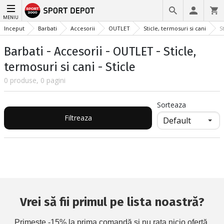
MENIU
Inceput
Barbati
Accesorii
OUTLET
Sticle, termosuri si cani
S
Barbati - Accesorii - OUTLET - Sticle,
termosuri si cani - Sticle
0 produse, 0 pagini
Sorteaza
Filtreaza
Vrei să fii primul pe lista noastră?
Primește -15% la prima comandă și nu rata nicio ofertă.