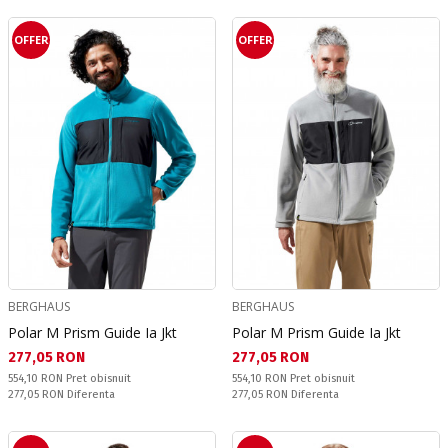
OFFER
OFFER
BERGHAUS
BERGHAUS
Polar M Prism Guide Ia Jkt
Polar M Prism Guide Ia Jkt
Текуща цена:
Текуща цена:
277,05 RON
277,05 RON
Pret obisnuit:
Pret obisnuit:
554,10 RON
Pret obisnuit
554,10 RON
Pret obisnuit
Спестявате:
Спестявате:
277,05 RON
Diferenta
277,05 RON
Diferenta