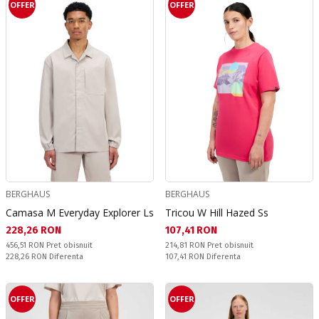
OFFER
OFFER
BERGHAUS
BERGHAUS
Camasa M Everyday Explorer Ls
Tricou W Hill Hazed Ss
Текуща цена:
Текуща цена:
228,26 RON
107,41 RON
Pret obisnuit:
Pret obisnuit:
456,51 RON
Pret obisnuit
214,81 RON
Pret obisnuit
Спестявате:
Спестявате:
228,26 RON
Diferenta
107,41 RON
Diferenta
OFFER
OFFER