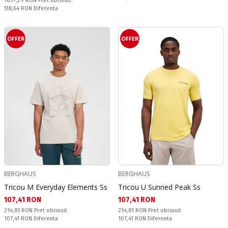
1037,29 RON
Pret obisnuit
Спестявате:
518,64 RON
Diferenta
OFFER
OFFER
BERGHAUS
BERGHAUS
Tricou M Everyday Elements Ss
Tricou U Sunned Peak Ss
Текуща цена:
Текуща цена:
107,41 RON
107,41 RON
Pret obisnuit:
Pret obisnuit:
214,81 RON
Pret obisnuit
214,81 RON
Pret obisnuit
Спестявате:
Спестявате:
107,41 RON
Diferenta
107,41 RON
Diferenta