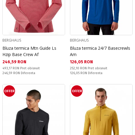
BERGHAUS
BERGHAUS
Bluza termica Mtn Guide Ls
Bluza termica 24/7 Basecrewls
Hzip Base Crew Af
Am
Текуща цена:
Текуща цена:
246,59 RON
126,05 RON
Pret obisnuit:
Pret obisnuit:
493,17 RON
Pret obisnuit
252,10 RON
Pret obisnuit
Спестявате:
Спестявате:
246,59 RON
Diferenta
126,05 RON
Diferenta
OFFER
OFFER