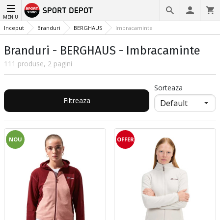
MENIU
Inceput
Branduri
BERGHAUS
Imbracaminte
Branduri - BERGHAUS - Imbracaminte
111 produse, 2 pagini
Sorteaza
Filtreaza
NOU
OFFER