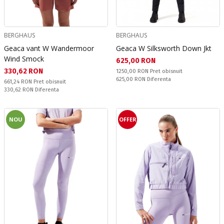
BERGHAUS
BERGHAUS
Geaca vant W Wandermoor
Geaca W Silksworth Down Jkt
Wind Smock
Текуща цена:
625,00 RON
Текуща цена:
330,62 RON
Pret obisnuit:
1250,00 RON
Pret obisnuit
Спестявате:
625,00 RON
Diferenta
Pret obisnuit:
661,24 RON
Pret obisnuit
Спестявате:
330,62 RON
Diferenta
NOU
OFFER