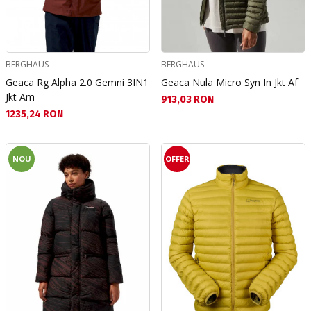
BERGHAUS
BERGHAUS
Geaca Rg Alpha 2.0 Gemni 3IN1
Geaca Nula Micro Syn In Jkt Af
Jkt Am
Текуща цена:
913,03 RON
Текуща цена:
1235,24 RON
NOU
OFFER