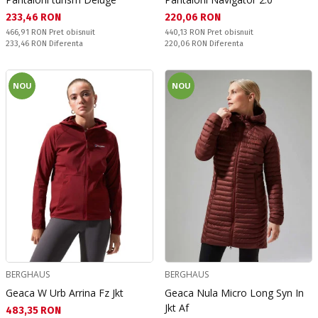
Текуща цена:
Текуща цена:
233,46 RON
220,06 RON
Pret obisnuit:
Pret obisnuit:
466,91 RON
Pret obisnuit
440,13 RON
Pret obisnuit
Спестявате:
Спестявате:
233,46 RON
Diferenta
220,06 RON
Diferenta
NOU
NOU
BERGHAUS
BERGHAUS
Geaca W Urb Arrina Fz Jkt
Geaca Nula Micro Long Syn In
Jkt Af
Текуща цена:
483,35 RON