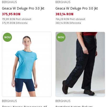
BERGHAUS
BERGHAUS
Geaca W Deluge Pro 3.0 Jkt
Geaca W Deluge Pro 3.0 Jkt
Текуща цена:
Текуща цена:
375,95 RON
383,14 RON
Pret obisnuit:
Pret obisnuit:
751,89 RON
Pret obisnuit
766,28 RON
Pret obisnuit
Спестявате:
Спестявате:
375,95 RON
Diferenta
383,14 RON
Diferenta
NOU
NOU
BERGHAUS
BERGHAUS