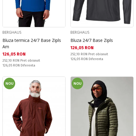
BERGHAUS
BERGHAUS
Bluza termica 24/7 Base Zipls
Bluza 24/7 Base Zipls
Am
Текуща цена:
126,05 RON
Текуща цена:
126,05 RON
Pret obisnuit:
252,10 RON
Pret obisnuit
Спестявате:
126,05 RON
Diferenta
Pret obisnuit:
252,10 RON
Pret obisnuit
Спестявате:
126,05 RON
Diferenta
NOU
NOU