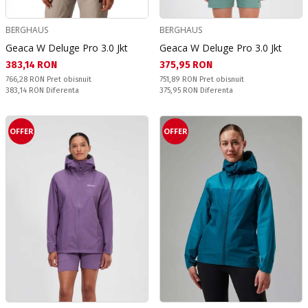
BERGHAUS
BERGHAUS
Geaca W Deluge Pro 3.0 Jkt
Geaca W Deluge Pro 3.0 Jkt
Текуща цена:
Текуща цена:
383,14 RON
375,95 RON
Pret obisnuit:
Pret obisnuit:
766,28 RON
Pret obisnuit
751,89 RON
Pret obisnuit
Спестявате:
Спестявате:
383,14 RON
Diferenta
375,95 RON
Diferenta
OFFER
OFFER