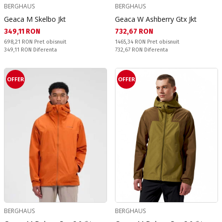
BERGHAUS
BERGHAUS
Geaca M Skelbo Jkt
Geaca W Ashberry Gtx Jkt
Текуща цена:
Текуща цена:
349,11 RON
732,67 RON
Pret obisnuit:
Pret obisnuit:
698,21 RON
Pret obisnuit
1465,34 RON
Pret obisnuit
Спестявате:
Спестявате:
349,11 RON
Diferenta
732,67 RON
Diferenta
OFFER
OFFER
BERGHAUS
BERGHAUS