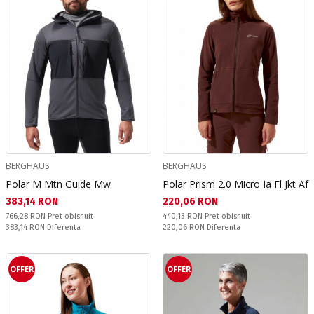
BERGHAUS
BERGHAUS
Polar M Mtn Guide Mw
Polar Prism 2.0 Micro Ia Fl Jkt Af
Текуща цена:
Текуща цена:
383,14 RON
220,06 RON
Pret obisnuit:
Pret obisnuit:
766,28 RON
Pret obisnuit
440,13 RON
Pret obisnuit
Спестявате:
Спестявате:
383,14 RON
Diferenta
220,06 RON
Diferenta
OFFER
OFFER