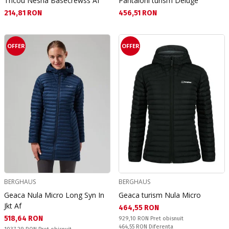
Tricou Nesna Basecrewss Af
Pantaloni turism Deluge
Текуща цена:
Текуща цена:
214,81 RON
456,51 RON
OFFER
OFFER
BERGHAUS
BERGHAUS
Geaca Nula Micro Long Syn In
Geaca turism Nula Micro
Jkt Af
Текуща цена:
464,55 RON
Текуща цена:
518,64 RON
Pret obisnuit:
929,10 RON
Pret obisnuit
Спестявате:
464,55 RON
Diferenta
Pret obisnuit: