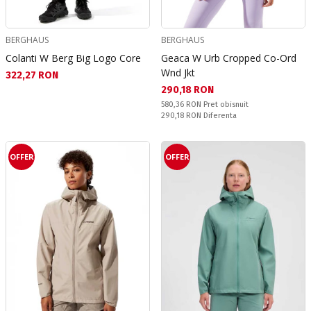
BERGHAUS
BERGHAUS
Colanti W Berg Big Logo Core
Geaca W Urb Cropped Co-Ord
Wnd Jkt
Текуща цена:
322,27 RON
Текуща цена:
290,18 RON
Pret obisnuit:
580,36 RON
Pret obisnuit
Спестявате:
290,18 RON
Diferenta
OFFER
OFFER