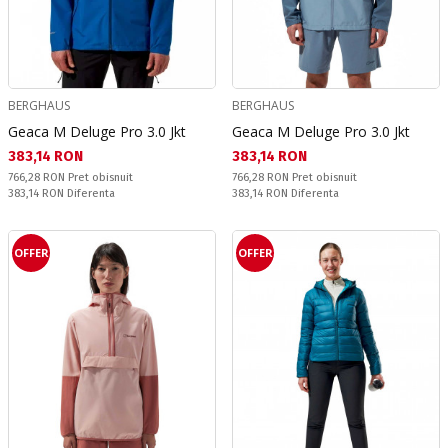
BERGHAUS
BERGHAUS
Geaca M Deluge Pro 3.0 Jkt
Geaca M Deluge Pro 3.0 Jkt
Текуща цена:
Текуща цена:
383,14 RON
383,14 RON
Pret obisnuit:
Pret obisnuit:
766,28 RON
Pret obisnuit
766,28 RON
Pret obisnuit
Спестявате:
Спестявате:
383,14 RON
Diferenta
383,14 RON
Diferenta
OFFER
OFFER