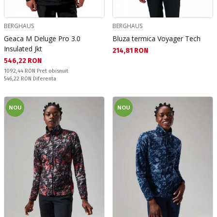
BERGHAUS
BERGHAUS
Geaca M Deluge Pro 3.0
Bluza termica Voyager Tech
Insulated Jkt
Текуща цена:
214,81 RON
Текуща цена:
546,22 RON
Pret obisnuit:
1092,44 RON
Pret obisnuit
Спестявате:
546,22 RON
Diferenta
NOU
NOU