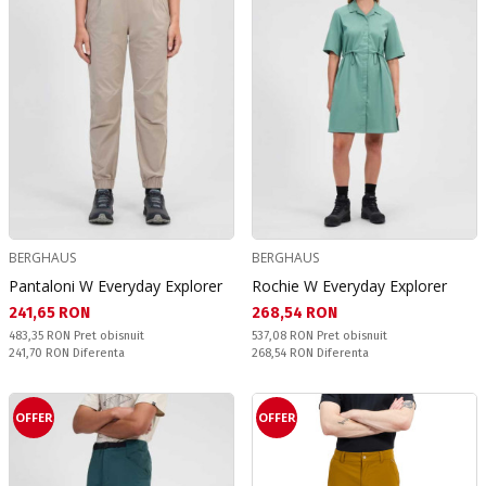
BERGHAUS
BERGHAUS
Pantaloni W Everyday Explorer
Rochie W Everyday Explorer
Текуща цена:
Текуща цена:
241,65 RON
268,54 RON
Pret obisnuit:
Pret obisnuit:
483,35 RON
Pret obisnuit
537,08 RON
Pret obisnuit
Спестявате:
Спестявате:
241,70 RON
Diferenta
268,54 RON
Diferenta
OFFER
OFFER