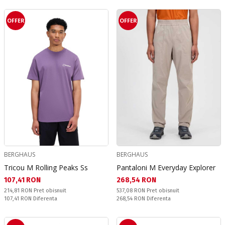
OFFER
OFFER
BERGHAUS
BERGHAUS
Tricou M Rolling Peaks Ss
Pantaloni M Everyday Explorer
Текуща цена:
Текуща цена:
107,41 RON
268,54 RON
Pret obisnuit:
Pret obisnuit:
214,81 RON
Pret obisnuit
537,08 RON
Pret obisnuit
Спестявате:
Спестявате:
107,41 RON
Diferenta
268,54 RON
Diferenta