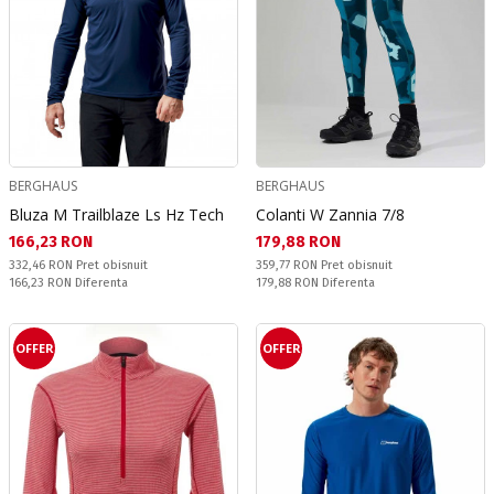
BERGHAUS
BERGHAUS
Bluza M Trailblaze Ls Hz Tech
Colanti W Zannia 7/8
Текуща цена:
Текуща цена:
166,23 RON
179,88 RON
Pret obisnuit:
Pret obisnuit:
332,46 RON
Pret obisnuit
359,77 RON
Pret obisnuit
Спестявате:
Спестявате:
166,23 RON
Diferenta
179,88 RON
Diferenta
OFFER
OFFER