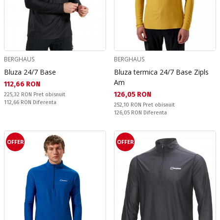
BERGHAUS
BERGHAUS
Bluza 24/7 Base
Bluza termica 24/7 Base Zipls
Am
Текуща цена:
112,66 RON
Текуща цена:
126,05 RON
Pret obisnuit:
225,32 RON
Pret obisnuit
Спестявате:
112,66 RON
Diferenta
Pret obisnuit:
252,10 RON
Pret obisnuit
Спестявате:
126,05 RON
Diferenta
OFFER
OFFER