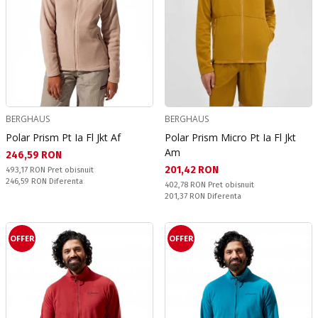
BERGHAUS
BERGHAUS
Polar Prism Pt Ia Fl Jkt Af
Polar Prism Micro Pt Ia Fl Jkt
Am
Текуща цена:
246,59 RON
Текуща цена:
201,42 RON
Pret obisnuit:
493,17 RON
Pret obisnuit
Спестявате:
246,59 RON
Diferenta
Pret obisnuit:
402,78 RON
Pret obisnuit
Спестявате:
201,37 RON
Diferenta
OFFER
OFFER