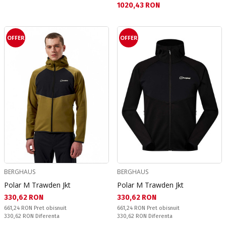
Текуща цена:
1020,43 RON
OFFER
OFFER
BERGHAUS
BERGHAUS
Polar M Trawden Jkt
Polar M Trawden Jkt
Текуща цена:
Текуща цена:
330,62 RON
330,62 RON
Pret obisnuit:
Pret obisnuit:
661,24 RON
Pret obisnuit
661,24 RON
Pret obisnuit
Спестявате:
Спестявате:
330,62 RON
Diferenta
330,62 RON
Diferenta