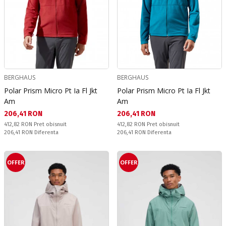
BERGHAUS
BERGHAUS
Polar Prism Micro Pt Ia Fl Jkt
Polar Prism Micro Pt Ia Fl Jkt
Am
Am
Текуща цена:
Текуща цена:
206,41 RON
206,41 RON
Pret obisnuit:
Pret obisnuit:
412,82 RON
Pret obisnuit
412,82 RON
Pret obisnuit
Спестявате:
Спестявате:
206,41 RON
Diferenta
206,41 RON
Diferenta
OFFER
OFFER