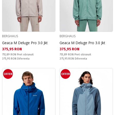
BERGHAUS
BERGHAUS
Geaca M Deluge Pro 3.0 Jkt
Geaca M Deluge Pro 3.0 Jkt
Текуща цена:
Текуща цена:
375,95 RON
375,95 RON
Pret obisnuit:
Pret obisnuit:
751,89 RON
Pret obisnuit
751,89 RON
Pret obisnuit
Спестявате:
Спестявате:
375,95 RON
Diferenta
375,95 RON
Diferenta
OFFER
OFFER