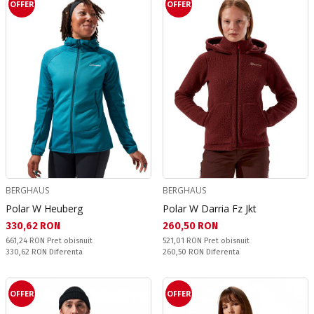
OFFER
OFFER
BERGHAUS
BERGHAUS
Polar W Heuberg
Polar W Darria Fz Jkt
Текуща цена:
Текуща цена:
330,62 RON
260,50 RON
Pret obisnuit:
Pret obisnuit:
661,24 RON
Pret obisnuit
521,01 RON
Pret obisnuit
Спестявате:
Спестявате:
330,62 RON
Diferenta
260,50 RON
Diferenta
OFFER
OFFER