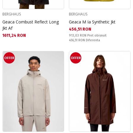
BERGHAUS
BERGHAUS
Geaca Combust Reflect Long
Geaca M Ia Synthetic Jkt
Jkt Af
Текуща цена:
456,51 RON
Текуща цена:
1611,24 RON
Pret obisnuit:
913,03 RON
Pret obisnuit
Спестявате:
456,51 RON
Diferenta
OFFER
OFFER