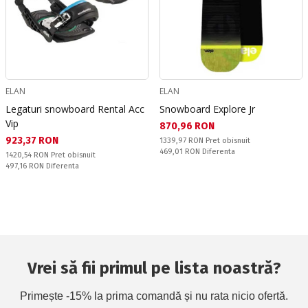
ELAN
ELAN
Legaturi snowboard Rental Acc
Snowboard Explore Jr
Vip
Текуща цена:
870,96 RON
Текуща цена:
923,37 RON
Pret obisnuit:
1339,97 RON
Pret obisnuit
Спестявате:
469,01 RON
Diferenta
Pret obisnuit:
1420,54 RON
Pret obisnuit
Спестявате:
497,16 RON
Diferenta
Vrei să fii primul pe lista noastră?
Primește -15% la prima comandă și nu rata nicio ofertă.