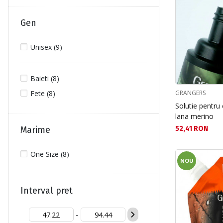
Gen
Unisex (9)
Baieti (8)
Fete (8)
GRANGERS
Solutie pentru
lana merino
Текуща цена:
Marime
52,41 RON
One Size (8)
NOU
Interval pret
-