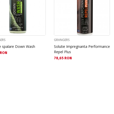
ERS
GRANGERS
ie spalare Down Wash
Solutie Impregnanta Performance
Repel Plus
а цена:
 RON
Текуща цена:
78,65 RON