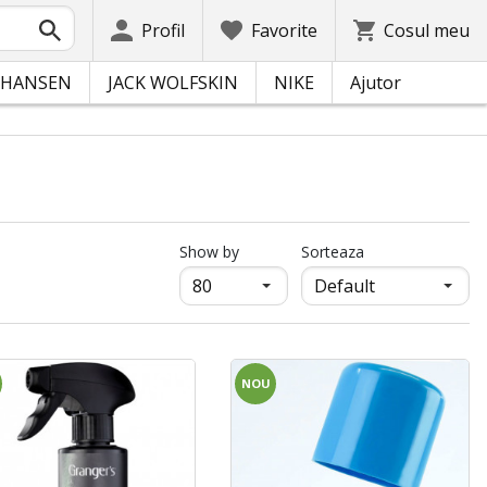
Profil
Favorite
Cosul meu
 HANSEN
JACK WOLFSKIN
NIKE
Ajutor
продукти на страница
Show by
Sorteaza
NOU