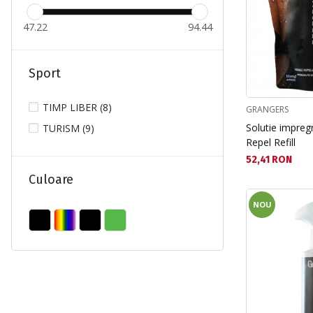
47.22
94.44
Sport
TIMP LIBER (8)
GRANGERS
Solutie impre
TURISM (9)
Repel Refill
Текуща цена:
52,41 RON
Culoare
NOU