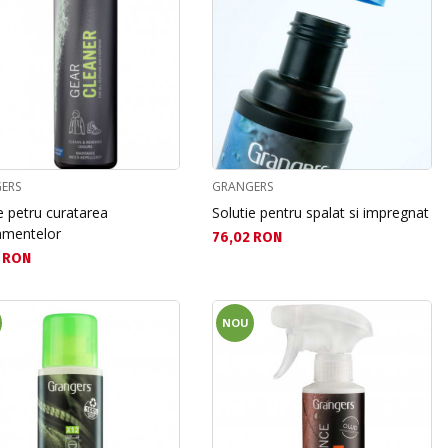
ERS
GRANGERS
e petru curatarea
Solutie pentru spalat si impregnat
amentelor
Текуща цена:
76,02 RON
а цена:
 RON
NOU