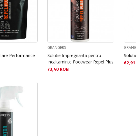
GRANGERS
GRANG
gnare Performance
Solutie Impregnanta pentru
Solut
Incaltaminte Footwear Repel Plus
Текущ
62,91
Текуща цена:
73,40 RON