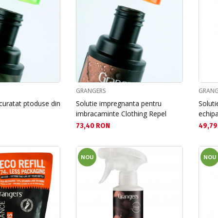
GRANGERS
GRANG
 curatat ptoduse din
Solutie impregnanta pentru
Soluti
imbracaminte Clothing Repel
echip
Текуща цена:
Текущ
73,40 RON
49,79
NOU
NOU