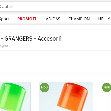
autare
Sport
PROMOTII
ADIDAS
CHAMPION
HELLY
 - GRANGERS - Accesorii
agina
NOU
NOU