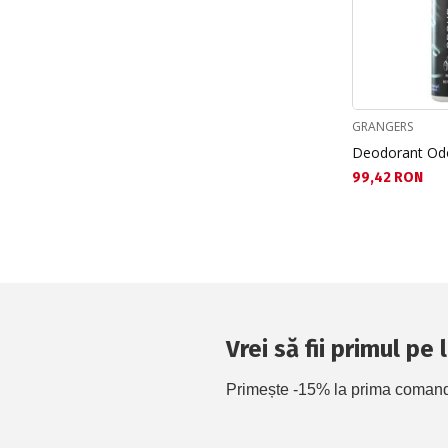
GRANGERS
Deodorant Odo
Текуща цена:
99,42 RON
Vrei să fii primul pe
Primește -15% la prima comandă 