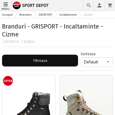
MENIU
Inceput
Branduri
GRISPORT
Incaltaminte
Cizme
Branduri - GRISPORT - Incaltaminte -
Cizme
2 produse, 1 pagina
Sorteaza
Filtreaza
OFFER