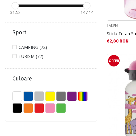
31.53
147.14
LAKEN
Sport
Sticla Tritan 
Текуща цена:
62,80 RON
CAMPING (72)
TURISM (72)
OFFER
Culoare