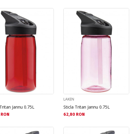
LAKEN
 Tritan Jannu 0.75L
Sticla Tritan Jannu 0.75L
а цена:
Текуща цена:
 RON
62,80 RON