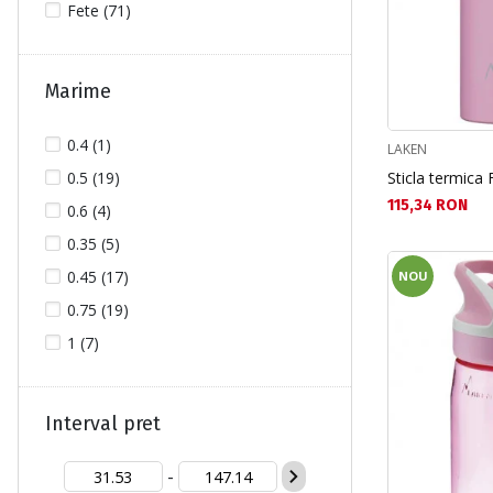
Fete (71)
Marime
0.4 (1)
LAKEN
0.5 (19)
Sticla termica 
Текуща цена:
115,34 RON
0.6 (4)
0.35 (5)
0.45 (17)
NOU
0.75 (19)
1 (7)
Interval pret
-