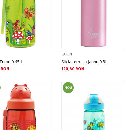
LAKEN
 Tritan 0.45 L
Sticla termica Jannu 0.5L
а цена:
Текуща цена:
 RON
120,60 RON
NOU