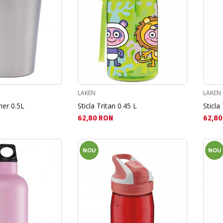
LAKEN
LAKEN
ner 0.5L
Sticla Tritan 0.45 L
Sticla
Текуща цена:
Текущ
62,80 RON
62,80
NOU
NOU