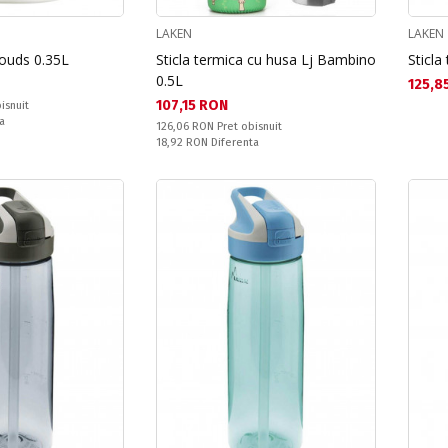
LAKEN
LAKEN
louds 0.35L
Sticla termica cu husa Lj Bambino
Sticla
0.5L
Текущ
125,8
Текуща цена:
107,15 RON
isnuit
a
Pret obisnuit:
126,06 RON
Pret obisnuit
Спестявате:
18,92 RON
Diferenta