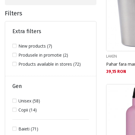
Filters
Extra filters
New products (7)
Produsele in promotie (2)
LAKEN
Products available in stores (72)
Pahar fara ma
Текуща цена:
39,15 RON
Gen
Unisex (58)
Copii (14)
Baieti (71)