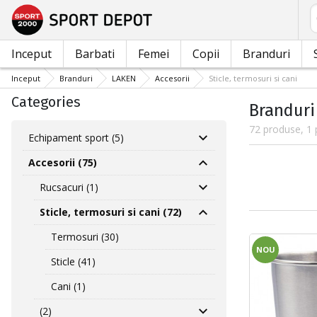
C
Inceput
Barbati
Femei
Copii
Branduri
Inceput
Branduri
LAKEN
Accesorii
Sticle, termosuri si cani
Categories
Branduri 
72 produse, 1 
Echipament sport (5)
Accesorii (75)
Rucsacuri (1)
Sticle, termosuri si cani (72)
Termosuri (30)
NOU
Sticle (41)
Cani (1)
(2)