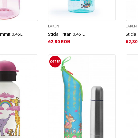
LAKEN
LAKEN
Summit 0.45L
Sticla Tritan 0.45 L
Sticla
Текуща цена:
Текущ
62,80 RON
62,80
OFFER