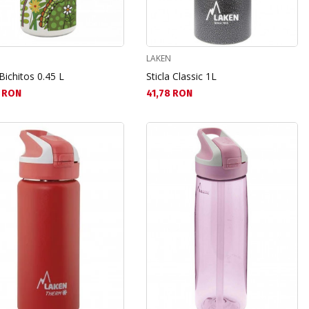
LAKEN
 Bichitos 0.45 L
Sticla Classic 1L
а цена:
Текуща цена:
 RON
41,78 RON