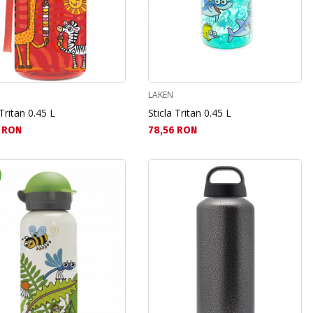
LAKEN
 Tritan 0.45 L
Sticla Tritan 0.45 L
а цена:
Текуща цена:
 RON
78,56 RON