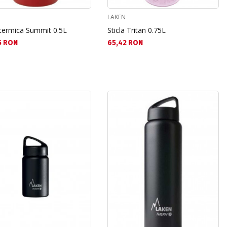
LAKEN
 termica Summit 0.5L
Sticla Tritan 0.75L
а цена:
Текуща цена:
5 RON
65,42 RON