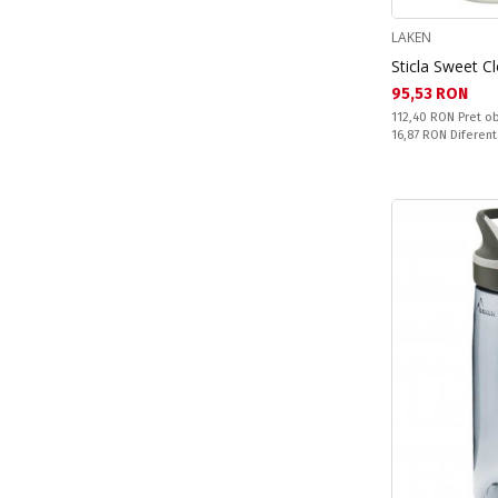
LAKEN
Sticla Sweet C
Текуща цена:
95,53 RON
Pret obisnuit:
112,40 RON
Pret ob
Спестявате:
16,87 RON
Diferent