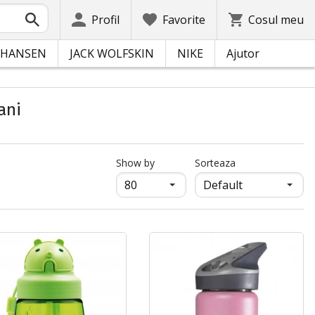
Profil
Favorite
Cosul meu
 HANSEN
JACK WOLFSKIN
NIKE
Ajutor
ani
продукти на страница
Show by
Sorteaza