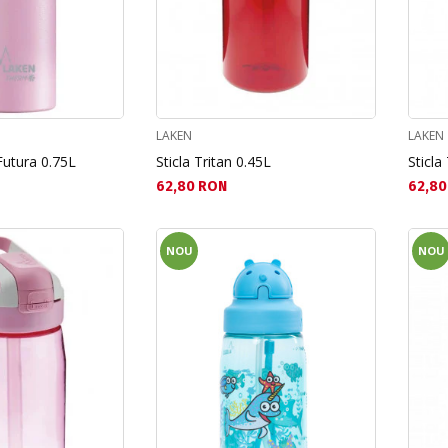
LAKEN
LAKEN
Futura 0.75L
Sticla Tritan 0.45L
Sticla
Текуща цена:
Текущ
62,80 RON
62,80
NOU
NOU