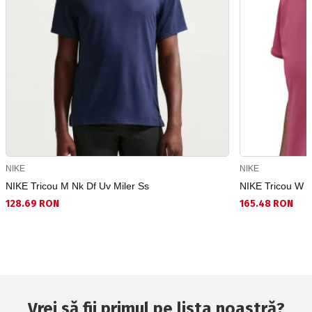
NIKE
NIKE
NIKE Tricou M Nk Df Uv Miler Ss
NIKE Tricou W N
128.69 RON
165.48 RON
Vrei să fii primul pe lista noastră?