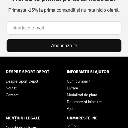
Primește -15% la prima comandă și nu rata nicio ofertă.
Aboneaza-te
DESPRE SPORT DEPOT
INFORMATII SI AJUTOR
Despre Sport Depot
Cum cumpar?
Noutati
Livrare
Contact
Modalitati de plata
Returnare si inlocuire
Ajutor
MENȚIUNI LEGALE
URMARESTE-NE
Conditii de utilizare