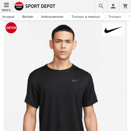
MENIU
Inceput
Barbati
Imbracaminte
Tricouri si maiouri
Tricouri
T
OFFER