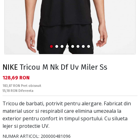
NIKE
Tricou M Nk Df Uv Miler Ss
Текуща цена:
128,69 RON
Pret obisnuit:
183,87 RON
Pret obisnuit
Спестявате:
55,18 RON
Diferenta
Tricou de barbati, potrivit pentru alergare. Fabricat din
material usor si respirabil care elimina umezeala la
exterior pentru confort in timpul sportului. Cu silueta
lejer si protectie UV.
NUMAR ARTICOL:
200000481096