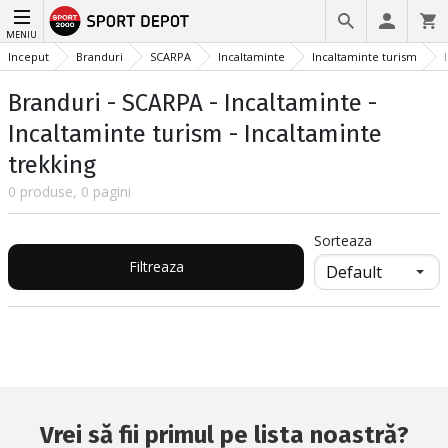
MENIU
Inceput
Branduri
SCARPA
Incaltaminte
Incaltaminte turism
Branduri - SCARPA - Incaltaminte -
Incaltaminte turism - Incaltaminte
trekking
0 produse, 0 pagini
Sorteaza
Filtreaza
Vrei să fii primul pe lista noastră?