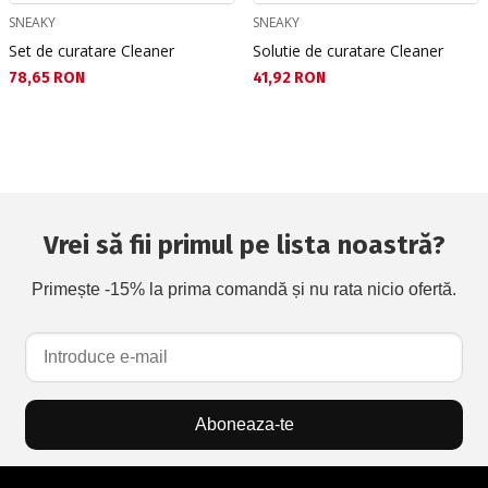
SNEAKY
SNEAKY
Set de curatare Cleaner
Solutie de curatare Cleaner
Текуща цена:
Текуща цена:
78,65 RON
41,92 RON
Vrei să fii primul pe lista noastră?
Primește -15% la prima comandă și nu rata nicio ofertă.
Aboneaza-te