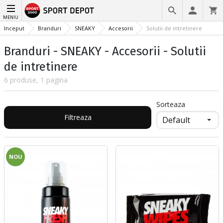
MENIU
Inceput
Branduri
SNEAKY
Accesorii
Solutii de intretinere
Branduri - SNEAKY - Accesorii - Solutii
de intretinere
6 produse, 1 pagina
Sorteaza
Filtreaza
NOU