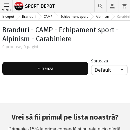
MENIU
Inceput
Branduri
CAMP
Echipament sport
Alpinism
Carabin
Branduri - CAMP - Echipament sport -
Alpinism - Carabiniere
0 produse, 0 pagini
Sorteaza
Filtreaza
Vrei să fii primul pe lista noastră?
Primește -15% la prima comandă și nu rata nicio ofertă.