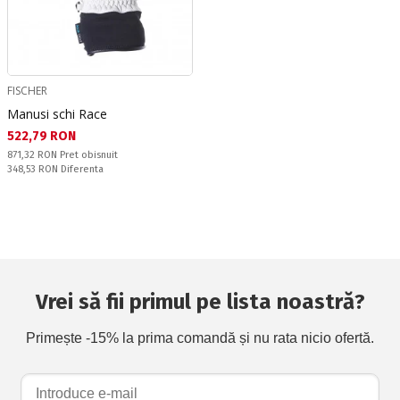
FISCHER
Manusi schi Race
Текуща цена:
522,79 RON
Pret obisnuit:
871,32 RON
Pret obisnuit
Спестявате:
348,53 RON
Diferenta
Vrei să fii primul pe lista noastră?
Primește -15% la prima comandă și nu rata nicio ofertă.