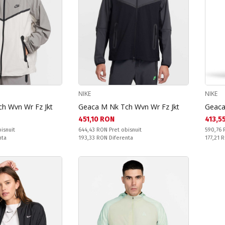
NIKE
NIKE
h Wvn Wr Fz Jkt
Geaca M Nk Tch Wvn Wr Fz Jkt
Geaca
Текуща цена:
Текущ
451,10 RON
413,5
Pret obisnuit:
Pret obi
isnuit
644,43 RON
Pret obisnuit
590,76
Спестявате:
Спестяв
nta
193,33 RON
Diferenta
177,21 