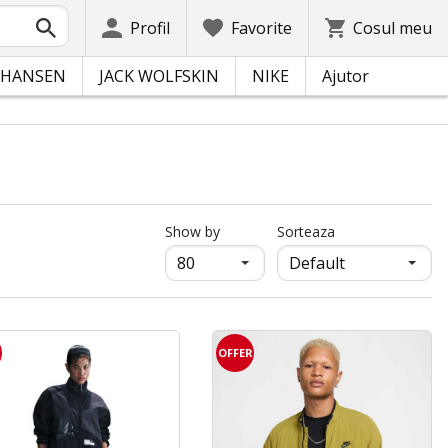
Profil
Favorite
Cosul meu
 HANSEN
JACK WOLFSKIN
NIKE
Ajutor
продукти на страница
Show by
Sorteaza
R
OFFER