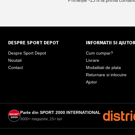
Primește -15% la prima comandă 
DESPRE SPORT DEPOT
INFORMATII SI AJUTO
Despre Sport Depot
Cum cumpar?
Noutati
Livrare
Contact
Modalitati de plata
Returnare si inlocuire
Ajutor
Parte din SPORT 2000 INTERNATIONAL
3000+ magazine, 15+ tari