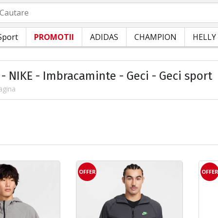
autare
Sport
PROMOTII
ADIDAS
CHAMPION
HELLY
- NIKE - Imbracaminte - Geci - Geci sport
agina
OFFER
OFFE