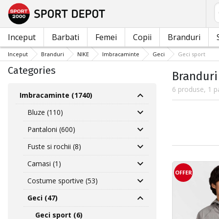
C
Inceput
Barbati
Femei
Copii
Branduri
Inceput
Branduri
NIKE
Imbracaminte
Geci
Geci sport
Categories
Branduri 
6 produse, 1 p
Imbracaminte (1740)
Bluze (110)
Pantaloni (600)
Fuste si rochii (8)
Camasi (1)
OFFER
Costume sportive (53)
Geci (47)
Geci sport (6)