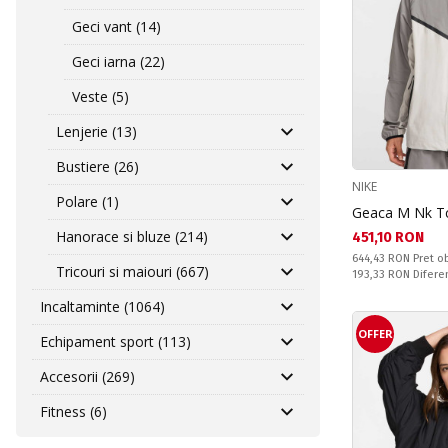
Geci vant (14)
Geci iarna (22)
Veste (5)
Lenjerie (13)
Bustiere (26)
NIKE
Polare (1)
Geaca M Nk Tc
Hanorace si bluze (214)
Текуща цена:
451,10 RON
Pret obisnuit:
644,43 RON
Pret ob
Tricouri si maiouri (667)
Спестявате:
193,33 RON
Difere
Incaltaminte (1064)
OFFER
Echipament sport (113)
Accesorii (269)
Fitness (6)