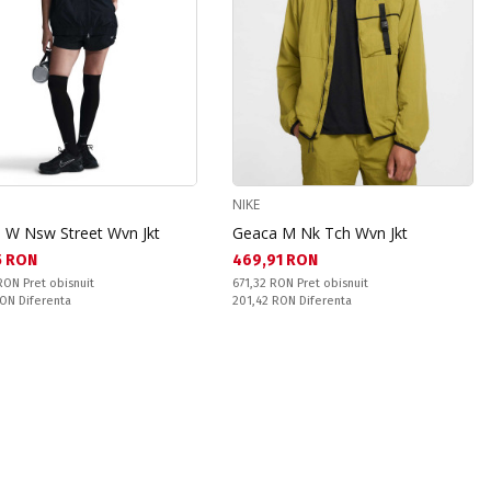
NIKE
 W Nsw Street Wvn Jkt
Geaca M Nk Tch Wvn Jkt
а цена:
Текуща цена:
5 RON
469,91 RON
snuit:
Pret obisnuit:
 RON
Pret obisnuit
671,32 RON
Pret obisnuit
ате:
Спестявате:
RON
Diferenta
201,42 RON
Diferenta