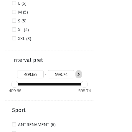
L (6)
M (5)
S (5)
XL (4)
XXL (3)
Interval pret
-
409.66
598.74
Sport
ANTRENAMENT (6)