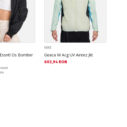
NIKE
Essntl Os Bomber
Geaca M Acg UV Aireez Jkt
Текуща цена:
603,94 RON
isnuit
nta