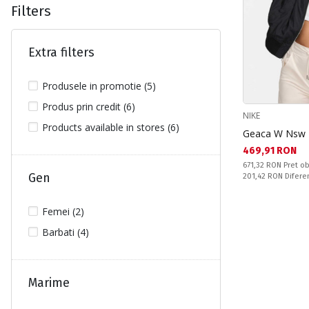
Filters
Extra filters
Produsele in promotie (5)
Produs prin credit (6)
NIKE
Products available in stores (6)
Geaca W Nsw 
Текуща цена:
469,91 RON
Pret obisnuit:
671,32 RON
Pret ob
Gen
Спестявате:
201,42 RON
Difere
Femei (2)
Barbati (4)
Marime