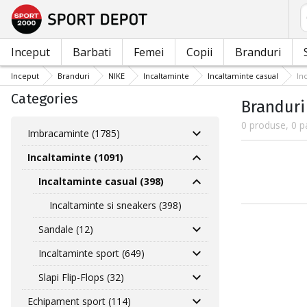
C
Inceput
Barbati
Femei
Copii
Branduri
Inceput
Branduri
NIKE
Incaltaminte
Incaltaminte casual
In
Categories
Branduri 
0 produse, 0 p
Imbracaminte (1785)
Incaltaminte (1091)
Incaltaminte casual (398)
Incaltaminte si sneakers (398)
Sandale (12)
Incaltaminte sport (649)
Slapi Flip-Flops (32)
Echipament sport (114)