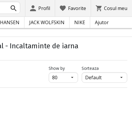
Profil
Favorite
Cosul meu
 HANSEN
JACK WOLFSKIN
NIKE
Ajutor
l - Incaltaminte de iarna
продукти на страница
Show by
Sorteaza