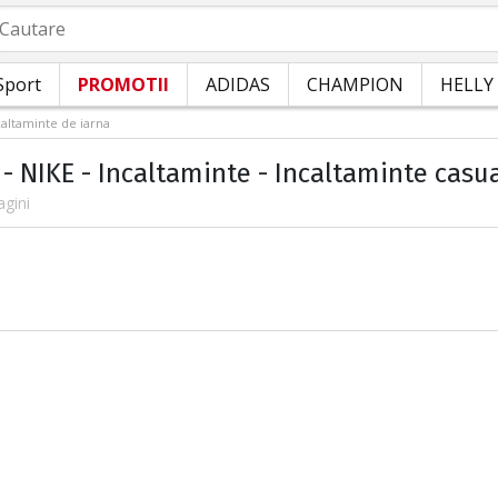
autare
Sport
PROMOTII
ADIDAS
CHAMPION
HELLY
caltaminte de iarna
- NIKE - Incaltaminte - Incaltaminte casua
agini