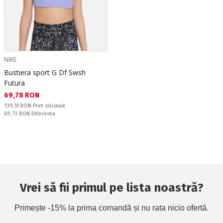
NIKE
Bustiera sport G Df Swsh
Futura
Текуща цена:
69,78 RON
Pret obisnuit:
139,51 RON
Pret obisnuit
Спестявате:
69,73 RON
Diferenta
Vrei să fii primul pe lista noastră?
Primește -15% la prima comandă și nu rata nicio ofertă.