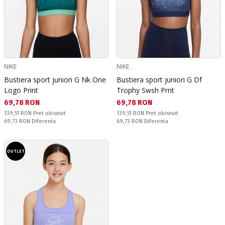
NIKE
NIKE
Bustiera sport juniori G Nk One
Bustiera sport juniori G Df
Logo Print
Trophy Swsh Prnt
Текуща цена:
Текуща цена:
69,78 RON
69,78 RON
Pret obisnuit:
Pret obisnuit:
139,51 RON
Pret obisnuit
139,51 RON
Pret obisnuit
Спестявате:
Спестявате:
69,73 RON
Diferenta
69,73 RON
Diferenta
OUTLET