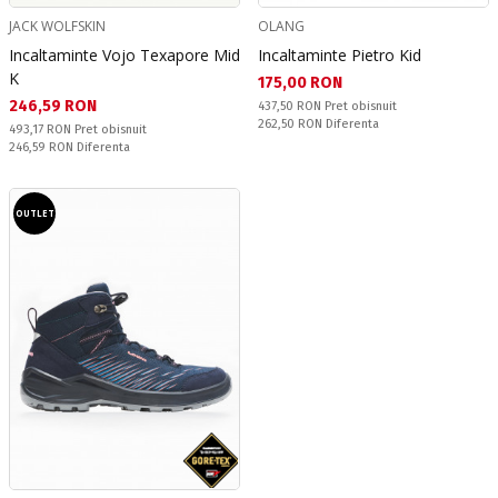
JACK WOLFSKIN
OLANG
Incaltaminte Vojo Texapore Mid
Incaltaminte Pietro Kid
K
Текуща цена:
175,00 RON
Текуща цена:
246,59 RON
Pret obisnuit:
437,50 RON
Pret obisnuit
Спестявате:
262,50 RON
Diferenta
Pret obisnuit:
493,17 RON
Pret obisnuit
Спестявате:
246,59 RON
Diferenta
OUTLET