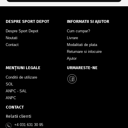
DESPRE SPORT DEPOT
INFORMATII SI AJUTOR
Despre Sport Depot
Cum cumpar?
Noutati
Livrare
Contact
Modalitati de plata
Returnare si inlocuire
Ajutor
MENȚIUNI LEGALE
URMARESTE-NE
Conditii de utilizare
SOL
ANPC - SAL
ANPC
CONTACT
Relatii clienti
+4 031 631 30 95