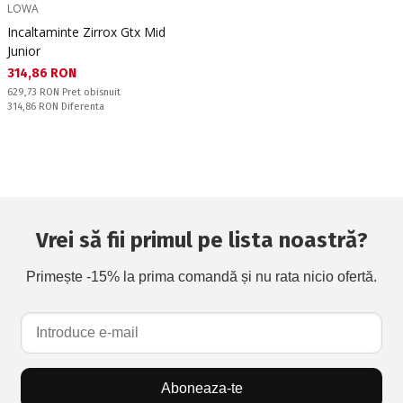
LOWA
Incaltaminte Zirrox Gtx Mid
Junior
Текуща цена:
314,86 RON
Pret obisnuit:
629,73 RON
Pret obisnuit
Спестявате:
314,86 RON
Diferenta
Vrei să fii primul pe lista noastră?
Primește -15% la prima comandă și nu rata nicio ofertă.
Aboneaza-te