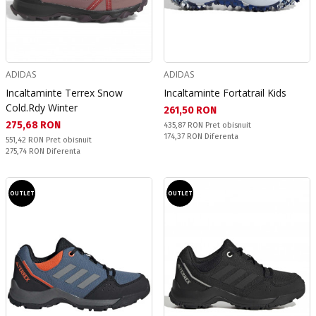
ADIDAS
ADIDAS
Incaltaminte Terrex Snow
Incaltaminte Fortatrail Kids
Cold.Rdy Winter
Текуща цена:
261,50 RON
Текуща цена:
275,68 RON
Pret obisnuit:
435,87 RON
Pret obisnuit
Спестявате:
174,37 RON
Diferenta
Pret obisnuit:
551,42 RON
Pret obisnuit
Спестявате:
275,74 RON
Diferenta
OUTLET
OUTLET