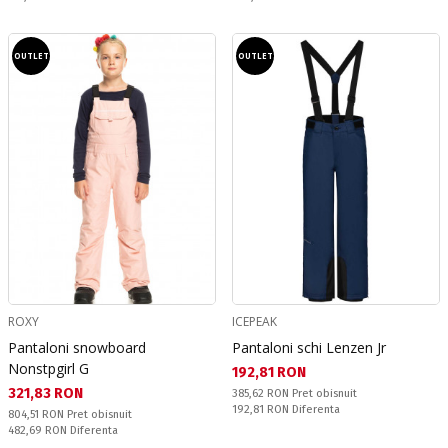
OUTLET
OUTLET
ROXY
ICEPEAK
Pantaloni snowboard
Pantaloni schi Lenzen Jr
Nonstpgirl G
Текуща цена:
192,81 RON
Текуща цена:
321,83 RON
Pret obisnuit:
385,62 RON
Pret obisnuit
Спестявате:
192,81 RON
Diferenta
Pret obisnuit:
804,51 RON
Pret obisnuit
Спестявате:
482,69 RON
Diferenta