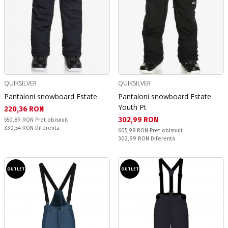
QUIKSILVER
QUIKSILVER
Pantaloni snowboard Estate
Pantaloni snowboard Estate
Youth Pt
Текуща цена:
220,36 RON
Текуща цена:
302,99 RON
Pret obisnuit:
550,89 RON
Pret obisnuit
Спестявате:
330,54 RON
Diferenta
Pret obisnuit:
605,98 RON
Pret obisnuit
Спестявате:
302,99 RON
Diferenta
OUTLET
OUTLET