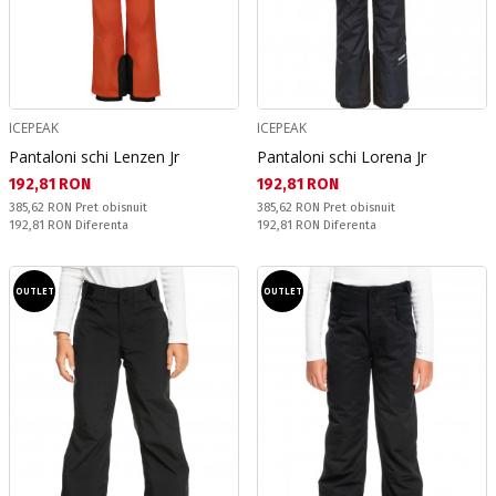
ICEPEAK
ICEPEAK
Pantaloni schi Lenzen Jr
Pantaloni schi Lorena Jr
Текуща цена:
Текуща цена:
192,81 RON
192,81 RON
Pret obisnuit:
Pret obisnuit:
385,62 RON
Pret obisnuit
385,62 RON
Pret obisnuit
Спестявате:
Спестявате:
192,81 RON
Diferenta
192,81 RON
Diferenta
OUTLET
OUTLET