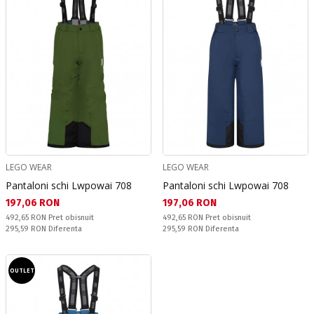
LEGO WEAR
LEGO WEAR
Pantaloni schi Lwpowai 708
Pantaloni schi Lwpowai 708
Текуща цена:
Текуща цена:
197,06 RON
197,06 RON
Pret obisnuit:
Pret obisnuit:
492,65 RON
Pret obisnuit
492,65 RON
Pret obisnuit
Спестявате:
Спестявате:
295,59 RON
Diferenta
295,59 RON
Diferenta
OUTLET