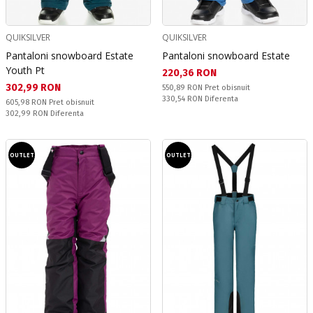
QUIKSILVER
QUIKSILVER
Pantaloni snowboard Estate
Pantaloni snowboard Estate
Youth Pt
Текуща цена:
220,36 RON
Текуща цена:
302,99 RON
Pret obisnuit:
550,89 RON
Pret obisnuit
Спестявате:
330,54 RON
Diferenta
Pret obisnuit:
605,98 RON
Pret obisnuit
Спестявате:
302,99 RON
Diferenta
OUTLET
OUTLET