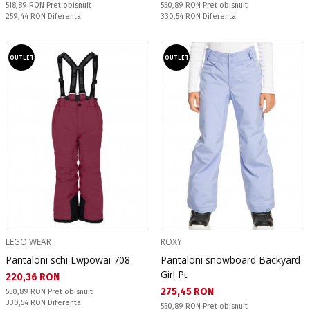
Pret obisnuit:
Pret obisnuit:
518,89 RON
Pret obisnuit
550,89 RON
Pret obisnuit
Спестявате:
Спестявате:
259,44 RON
Diferenta
330,54 RON
Diferenta
OUTLET
OUTLET
LEGO WEAR
ROXY
Pantaloni schi Lwpowai 708
Pantaloni snowboard Backyard
Girl Pt
Текуща цена:
220,36 RON
Текуща цена:
275,45 RON
Pret obisnuit:
550,89 RON
Pret obisnuit
Спестявате:
330,54 RON
Diferenta
Pret obisnuit:
550,89 RON
Pret obisnuit