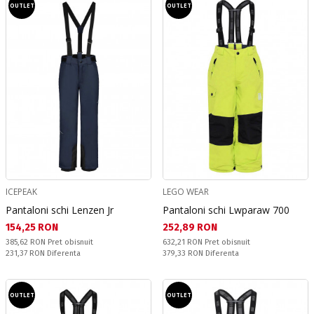
OUTLET
OUTLET
ICEPEAK
LEGO WEAR
Pantaloni schi Lenzen Jr
Pantaloni schi Lwparaw 700
Текуща цена:
Текуща цена:
154,25 RON
252,89 RON
Pret obisnuit:
Pret obisnuit:
385,62 RON
Pret obisnuit
632,21 RON
Pret obisnuit
Спестявате:
Спестявате:
231,37 RON
Diferenta
379,33 RON
Diferenta
OUTLET
OUTLET