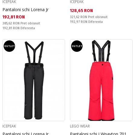
ICEPEAK
ICEPEAK
Pantaloni schi Lorena Jr
Текуща цена:
128,65 RON
Текуща цена:
192,81 RON
Pret obisnuit:
321,62 RON
Pret obisnuit
Спестявате:
192,97 RON
Diferenta
Pret obisnuit:
385,62 RON
Pret obisnuit
Спестявате:
192,81 RON
Diferenta
OUTLET
OUTLET
ICEPEAK
LEGO WEAR
Pantaloni schi Lorena Jr
Pantaloni schi LWpayton 701