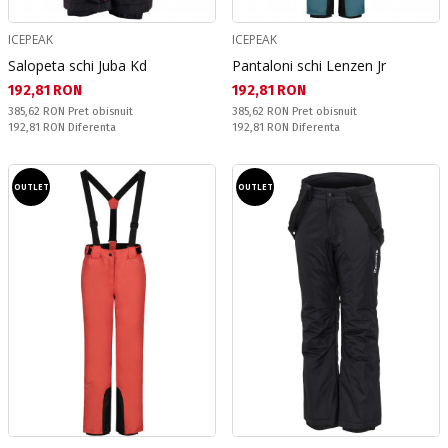
ICEPEAK
ICEPEAK
Salopeta schi Juba Kd
Pantaloni schi Lenzen Jr
Текуща цена:
Текуща цена:
192,81 RON
192,81 RON
Pret obisnuit:
Pret obisnuit:
385,62 RON
Pret obisnuit
385,62 RON
Pret obisnuit
Спестявате:
Спестявате:
192,81 RON
Diferenta
192,81 RON
Diferenta
OUTLET
OUTLET