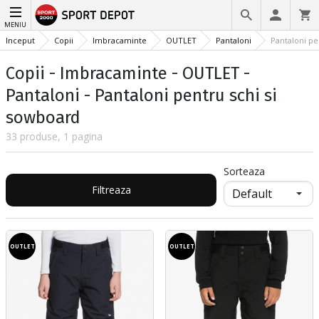
MENIU
Inceput
Copii
Imbracaminte
OUTLET
Pantaloni
Pantaloni pe
Copii - Imbracaminte - OUTLET -
Pantaloni - Pantaloni pentru schi si
sowboard
33 produse, 1 pagina
Sorteaza
Filtreaza
OUTLET
OUTLET