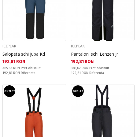
ICEPEAK
ICEPEAK
Salopeta schi Juba Kd
Pantaloni schi Lenzen Jr
Текуща цена:
Текуща цена:
192,81 RON
192,81 RON
Pret obisnuit:
Pret obisnuit:
385,62 RON
Pret obisnuit
385,62 RON
Pret obisnuit
Спестявате:
Спестявате:
192,81 RON
Diferenta
192,81 RON
Diferenta
OUTLET
OUTLET