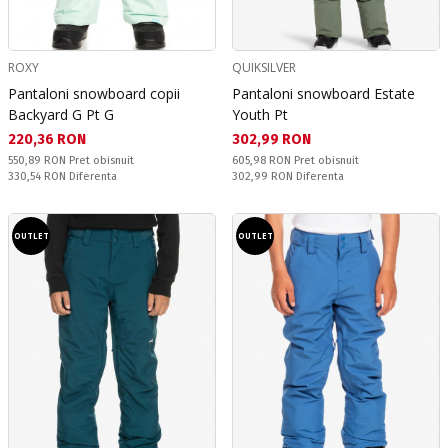
ROXY
QUIKSILVER
Pantaloni snowboard copii
Pantaloni snowboard Estate
Backyard G Pt G
Youth Pt
Текуща цена:
Текуща цена:
220,36 RON
302,99 RON
Pret obisnuit:
Pret obisnuit:
550,89 RON
Pret obisnuit
605,98 RON
Pret obisnuit
Спестявате:
Спестявате:
330,54 RON
Diferenta
302,99 RON
Diferenta
OUTLET
OUTLET