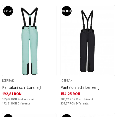
OUTLET
OUTLET
ICEPEAK
ICEPEAK
Pantaloni schi Lorena Jr
Pantaloni schi Lenzen Jr
Текуща цена:
Текуща цена:
192,81 RON
154,25 RON
Pret obisnuit:
Pret obisnuit:
385,62 RON
Pret obisnuit
385,62 RON
Pret obisnuit
Спестявате:
Спестявате:
192,81 RON
Diferenta
231,37 RON
Diferenta