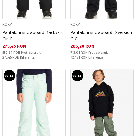
ROXY
ROXY
Pantaloni snowboard Backyard
Pantaloni snowboard Diversion
Girl Pt
G G
Текуща цена:
Текуща цена:
275,45 RON
285,20 RON
Pret obisnuit:
Pret obisnuit:
550,89 RON
Pret obisnuit
713,01 RON
Pret obisnuit
Спестявате:
Спестявате:
275,45 RON
Diferenta
427,81 RON
Diferenta
OUTLET
OUTLET