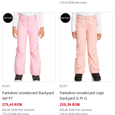
Спестявате:
275,45 RON
Diferenta
OUTLET
OUTLET
ROXY
ROXY
Pantaloni snowboard Backyard
Pantaloni snowboard copii
Girl PT
Backyard G Pt G
Текуща цена:
Текуща цена:
275,45 RON
220,36 RON
Pret obisnuit:
Pret obisnuit:
550,89 RON
Pret obisnuit
550,89 RON
Pret obisnuit
Спестявате:
Спестявате:
275,45 RON
Diferenta
330,54 RON
Diferenta