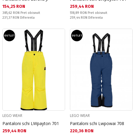
Текуща цена:
Текуща цена:
154,25 RON
259,44 RON
Pret obisnuit:
Pret obisnuit:
385,62 RON
Pret obisnuit
518,89 RON
Pret obisnuit
Спестявате:
Спестявате:
231,37 RON
Diferenta
259,44 RON
Diferenta
OUTLET
OUTLET
LEGO WEAR
LEGO WEAR
Pantaloni schi LWpayton 701
Pantaloni schi Lwpowai 708
Текуща цена:
Текуща цена:
259,44 RON
220,36 RON