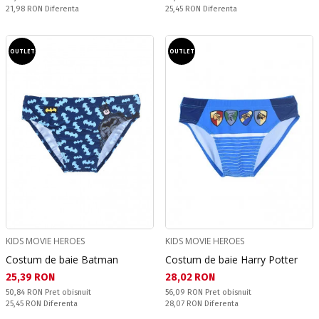
Спестявате:
Спестявате:
21,98 RON
Diferenta
25,45 RON
Diferenta
OUTLET
OUTLET
KIDS MOVIE HEROES
KIDS MOVIE HEROES
Costum de baie Batman
Costum de baie Harry Potter
Текуща цена:
Текуща цена:
25,39 RON
28,02 RON
Pret obisnuit:
Pret obisnuit:
50,84 RON
Pret obisnuit
56,09 RON
Pret obisnuit
Спестявате:
Спестявате:
25,45 RON
Diferenta
28,07 RON
Diferenta