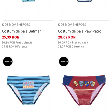
KIDS MOVIE HEROES
KIDS MOVIE HEROES
Costum de baie Batman
Costum de baie Paw Patrol
Текуща цена:
Текуща цена:
25,39 RON
28,02 RON
Pret obisnuit:
Pret obisnuit:
50,84 RON
Pret obisnuit
56,09 RON
Pret obisnuit
Спестявате:
Спестявате:
25,45 RON
Diferenta
28,07 RON
Diferenta
OUTLET
OUTLET