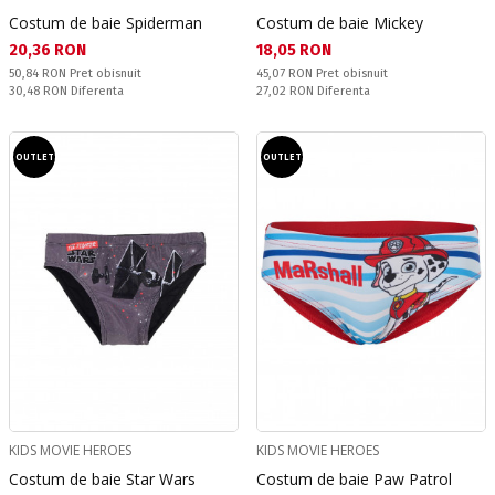
Costum de baie Spiderman
Costum de baie Mickey
Текуща цена:
Текуща цена:
20,36 RON
18,05 RON
Pret obisnuit:
Pret obisnuit:
50,84 RON
Pret obisnuit
45,07 RON
Pret obisnuit
Спестявате:
Спестявате:
30,48 RON
Diferenta
27,02 RON
Diferenta
OUTLET
OUTLET
KIDS MOVIE HEROES
KIDS MOVIE HEROES
Costum de baie Star Wars
Costum de baie Paw Patrol