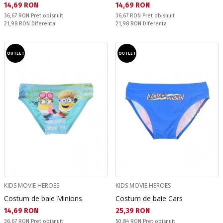
Текуща цена:
Текуща цена:
14,69 RON
14,69 RON
Pret obisnuit:
Pret obisnuit:
36,67 RON
Pret obisnuit
36,67 RON
Pret obisnuit
Спестявате:
Спестявате:
21,98 RON
Diferenta
21,98 RON
Diferenta
OUTLET
OUTLET
KIDS MOVIE HEROES
KIDS MOVIE HEROES
Costum de baie Minions
Costum de baie Cars
Текуща цена:
Текуща цена:
14,69 RON
25,39 RON
Pret obisnuit:
Pret obisnuit:
36,67 RON
Pret obisnuit
50,84 RON
Pret obisnuit