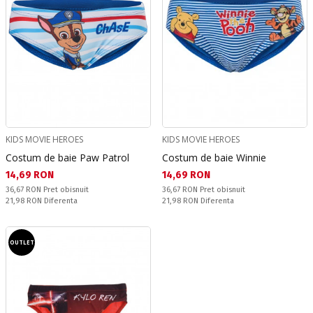
KIDS MOVIE HEROES
KIDS MOVIE HEROES
Costum de baie Paw Patrol
Costum de baie Winnie
Текуща цена:
Текуща цена:
14,69 RON
14,69 RON
Pret obisnuit:
Pret obisnuit:
36,67 RON
Pret obisnuit
36,67 RON
Pret obisnuit
Спестявате:
Спестявате:
21,98 RON
Diferenta
21,98 RON
Diferenta
OUTLET