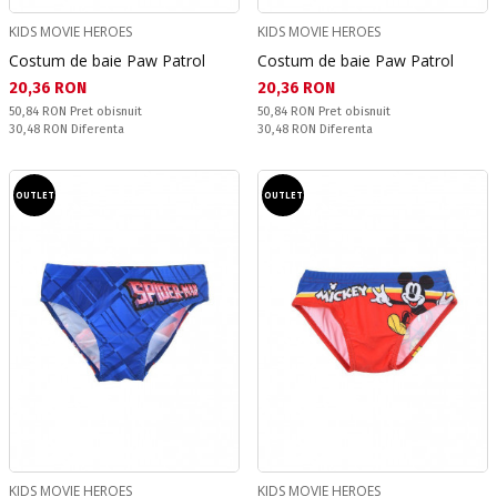
KIDS MOVIE HEROES
KIDS MOVIE HEROES
Costum de baie Paw Patrol
Costum de baie Paw Patrol
Текуща цена:
Текуща цена:
20,36 RON
20,36 RON
Pret obisnuit:
Pret obisnuit:
50,84 RON
Pret obisnuit
50,84 RON
Pret obisnuit
Спестявате:
Спестявате:
30,48 RON
Diferenta
30,48 RON
Diferenta
OUTLET
OUTLET
KIDS MOVIE HEROES
KIDS MOVIE HEROES