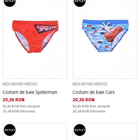
OUTLET
OUTLET
KIDS MOVIE HEROES
KIDS MOVIE HEROES
Costum de baie Spiderman
Costum de baie Cars
Текуща цена:
Текуща цена:
20,36 RON
20,36 RON
Pret obisnuit:
Pret obisnuit:
50,84 RON
Pret obisnuit
50,84 RON
Pret obisnuit
Спестявате:
Спестявате:
30,48 RON
Diferenta
30,48 RON
Diferenta
OUTLET
OUTLET