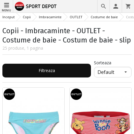
MENIU
Inceput
Copii
Imbracaminte
OUTLET
Costume de baie
Costu
Copii - Imbracaminte - OUTLET -
Costume de baie - Costum de baie - slip
25 produse, 1 pagina
Sorteaza
Filtreaza
OUTLET
OUTLET