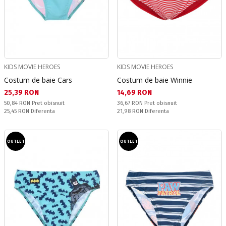
KIDS MOVIE HEROES
KIDS MOVIE HEROES
Costum de baie Cars
Costum de baie Winnie
Текуща цена:
Текуща цена:
25,39 RON
14,69 RON
Pret obisnuit:
Pret obisnuit:
50,84 RON
Pret obisnuit
36,67 RON
Pret obisnuit
Спестявате:
Спестявате:
25,45 RON
Diferenta
21,98 RON
Diferenta
OUTLET
OUTLET