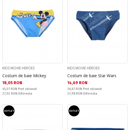
KIDS MOVIE HEROES
KIDS MOVIE HEROES
Costum de baie Mickey
Costum de baie Star Wars
Текуща цена:
Текуща цена:
18,05 RON
14,69 RON
Pret obisnuit:
Pret obisnuit:
45,07 RON
Pret obisnuit
36,67 RON
Pret obisnuit
Спестявате:
Спестявате:
27,02 RON
Diferenta
21,98 RON
Diferenta
OUTLET
OUTLET