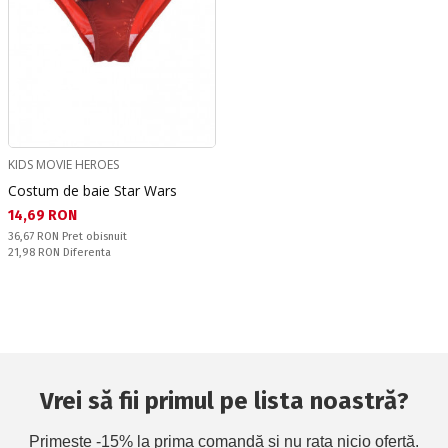
KIDS MOVIE HEROES
Costum de baie Star Wars
Текуща цена:
14,69 RON
Pret obisnuit:
36,67 RON
Pret obisnuit
Спестявате:
21,98 RON
Diferenta
Vrei să fii primul pe lista noastră?
Primește -15% la prima comandă și nu rata nicio ofertă.