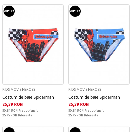
OUTLET
OUTLET
KIDS MOVIE HEROES
KIDS MOVIE HEROES
Costum de baie Spiderman
Costum de baie Spiderman
Текуща цена:
Текуща цена:
25,39 RON
25,39 RON
Pret obisnuit:
Pret obisnuit:
50,84 RON
Pret obisnuit
50,84 RON
Pret obisnuit
Спестявате:
Спестявате:
25,45 RON
Diferenta
25,45 RON
Diferenta