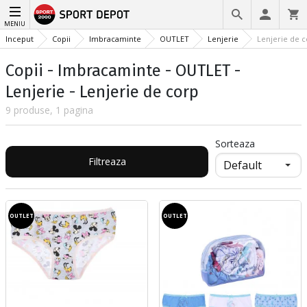
MENIU
Inceput
Copii
Imbracaminte
OUTLET
Lenjerie
Lenjerie de 
Copii - Imbracaminte - OUTLET -
Lenjerie - Lenjerie de corp
9 produse, 1 pagina
Sorteaza
Filtreaza
OUTLET
OUTLET