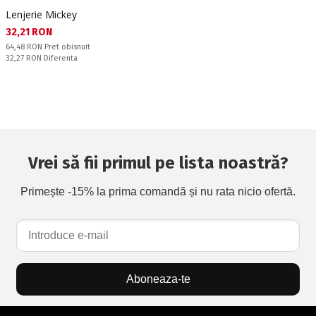
Lenjerie Mickey
Текуща цена:
32,21 RON
Pret obisnuit:
64,48 RON
Pret obisnuit
Спестявате:
32,27 RON
Diferenta
Vrei să fii primul pe lista noastră?
Primește -15% la prima comandă și nu rata nicio ofertă.
Aboneaza-te