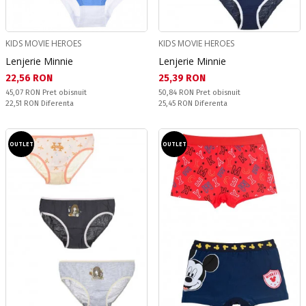
KIDS MOVIE HEROES
KIDS MOVIE HEROES
Lenjerie Minnie
Lenjerie Minnie
Текуща цена:
Текуща цена:
22,56 RON
25,39 RON
Pret obisnuit:
Pret obisnuit:
45,07 RON
Pret obisnuit
50,84 RON
Pret obisnuit
Спестявате:
Спестявате:
22,51 RON
Diferenta
25,45 RON
Diferenta
OUTLET
OUTLET