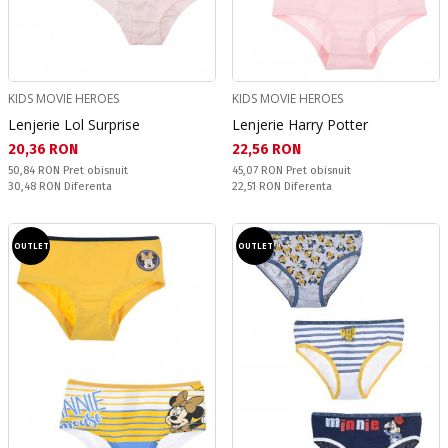
KIDS MOVIE HEROES
KIDS MOVIE HEROES
Lenjerie Lol Surprise
Lenjerie Harry Potter
Текуща цена:
Текуща цена:
20,36 RON
22,56 RON
Pret obisnuit:
Pret obisnuit:
50,84 RON
Pret obisnuit
45,07 RON
Pret obisnuit
Спестявате:
Спестявате:
30,48 RON
Diferenta
22,51 RON
Diferenta
OUTLET
OUTLET