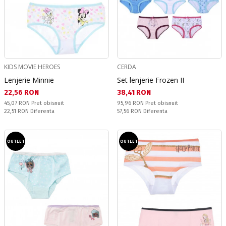
KIDS MOVIE HEROES
CERDA
Lenjerie Minnie
Set lenjerie Frozen II
Текуща цена:
Текуща цена:
22,56 RON
38,41 RON
Pret obisnuit:
Pret obisnuit:
45,07 RON
Pret obisnuit
95,96 RON
Pret obisnuit
Спестявате:
Спестявате:
22,51 RON
Diferenta
57,56 RON
Diferenta
OUTLET
OUTLET