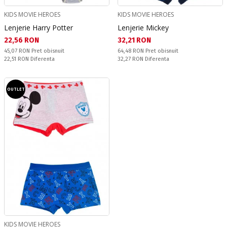
KIDS MOVIE HEROES
KIDS MOVIE HEROES
Lenjerie Harry Potter
Lenjerie Mickey
Текуща цена:
Текуща цена:
22,56 RON
32,21 RON
Pret obisnuit:
Pret obisnuit:
45,07 RON
Pret obisnuit
64,48 RON
Pret obisnuit
Спестявате:
Спестявате:
22,51 RON
Diferenta
32,27 RON
Diferenta
OUTLET
KIDS MOVIE HEROES