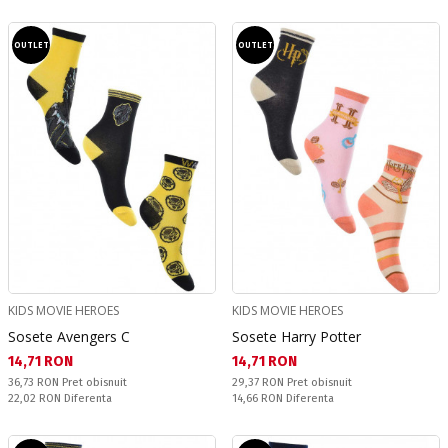
OUTLET
OUTLET
KIDS MOVIE HEROES
KIDS MOVIE HEROES
Sosete Avengers C
Sosete Harry Potter
Текуща цена:
Текуща цена:
14,71 RON
14,71 RON
Pret obisnuit:
Pret obisnuit:
36,73 RON
Pret obisnuit
29,37 RON
Pret obisnuit
Спестявате:
Спестявате:
22,02 RON
Diferenta
14,66 RON
Diferenta