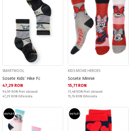
SMARTWOOL
KIDS MOVIE HEROES
Sosete Kids' Hike Fc
Sosete Minnie
Текуща цена:
Текуща цена:
47,29 RON
15,71 RON
Pret obisnuit:
Pret obisnuit:
94,59 RON
Pret obisnuit
31,48 RON
Pret obisnuit
Спестявате:
Спестявате:
47,29 RON
Diferenta
15,76 RON
Diferenta
OUTLET
OUTLET