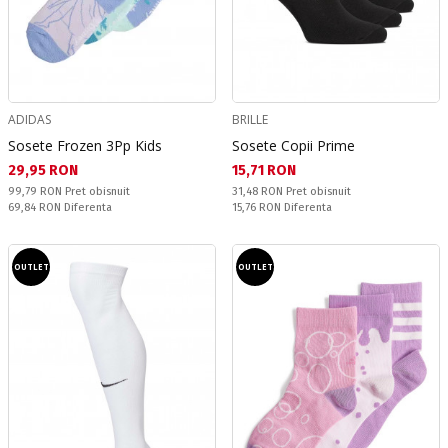
ADIDAS
BRILLE
Sosete Frozen 3Pp Kids
Sosete Copii Prime
Текуща цена:
Текуща цена:
29,95 RON
15,71 RON
Pret obisnuit:
Pret obisnuit:
99,79 RON
Pret obisnuit
31,48 RON
Pret obisnuit
Спестявате:
Спестявате:
69,84 RON
Diferenta
15,76 RON
Diferenta
OUTLET
OUTLET