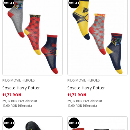
OUTLET
OUTLET
KIDS MOVIE HEROES
KIDS MOVIE HEROES
Sosete Harry Potter
Sosete Harry Potter
Текуща цена:
Текуща цена:
11,77 RON
11,77 RON
Pret obisnuit:
Pret obisnuit:
29,37 RON
Pret obisnuit
29,37 RON
Pret obisnuit
Спестявате:
Спестявате:
17,60 RON
Diferenta
17,60 RON
Diferenta
OUTLET
OUTLET