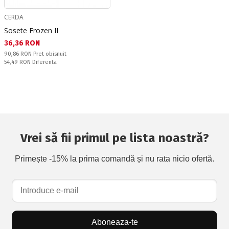
CERDA
Sosete Frozen II
Текуща цена:
36,36 RON
Pret obisnuit:
90,86 RON
Pret obisnuit
Спестявате:
54,49 RON
Diferenta
Vrei să fii primul pe lista noastră?
Primește -15% la prima comandă și nu rata nicio ofertă.
Aboneaza-te