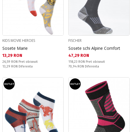
KIDS MOVIE HEROES
FISCHER
Sosete Marie
Sosete schi Alpine Comfort
Текуща цена:
Текуща цена:
13,29 RON
47,29 RON
Pret obisnuit:
Pret obisnuit:
26,59 RON
Pret obisnuit
118,23 RON
Pret obisnuit
Спестявате:
Спестявате:
13,29 RON
Diferenta
70,94 RON
Diferenta
OUTLET
OUTLET