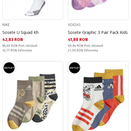
NIKE
ADIDAS
Sosete U Squad Kh
Sosete Graphic 3 Pair Pack Kids
Текуща цена:
Текуща цена:
42,83 RON
41,88 RON
Pret obisnuit:
Pret obisnuit:
85,60 RON
Pret obisnuit
69,84 RON
Pret obisnuit
Спестявате:
Спестявате:
42,77 RON
Diferenta
27,96 RON
Diferenta
OUTLET
OUTLET