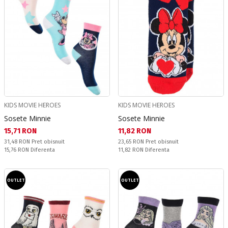
KIDS MOVIE HEROES
KIDS MOVIE HEROES
Sosete Minnie
Sosete Minnie
Текуща цена:
Текуща цена:
15,71 RON
11,82 RON
Pret obisnuit:
Pret obisnuit:
31,48 RON
Pret obisnuit
23,65 RON
Pret obisnuit
Спестявате:
Спестявате:
15,76 RON
Diferenta
11,82 RON
Diferenta
OUTLET
OUTLET