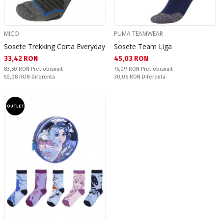
MICO
PUMA TEAMWEAR
Sosete Trekking Corta Everyday
Sosete Team Liga
Текуща цена:
Текуща цена:
33,42 RON
45,03 RON
Pret obisnuit:
Pret obisnuit:
83,50 RON
Pret obisnuit
75,09 RON
Pret obisnuit
Спестявате:
Спестявате:
50,08 RON
Diferenta
30,06 RON
Diferenta
OUTLET