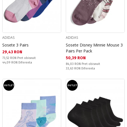
ADIDAS
ADIDAS
Sosete 3 Pairs
Sosete Disney Minnie Mouse 3
Pairs Per Pack
Текуща цена:
29,43 RON
Текуща цена:
50,39 RON
Pret obisnuit:
73,52 RON
Pret obisnuit
Спестявате:
44,09 RON
Diferenta
Pret obisnuit:
84,03 RON
Pret obisnuit
Спестявате:
33,63 RON
Diferenta
OUTLET
OUTLET