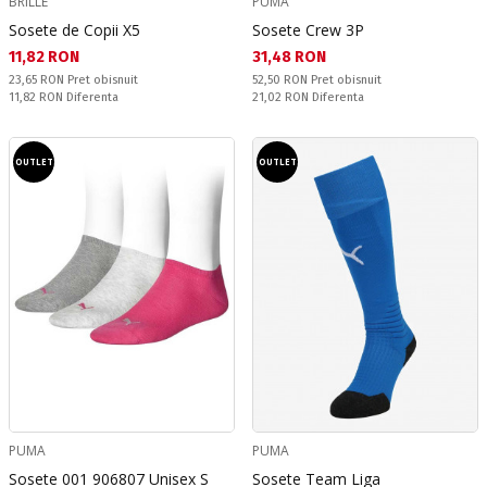
BRILLE
PUMA
Sosete de Copii X5
Sosete Crew 3P
Текуща цена:
Текуща цена:
11,82 RON
31,48 RON
Pret obisnuit:
Pret obisnuit:
23,65 RON
Pret obisnuit
52,50 RON
Pret obisnuit
Спестявате:
Спестявате:
11,82 RON
Diferenta
21,02 RON
Diferenta
OUTLET
OUTLET
PUMA
PUMA
Sosete 001 906807 Unisex S
Sosete Team Liga