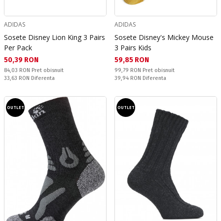
ADIDAS
ADIDAS
Sosete Disney Lion King 3 Pairs
Sosete Disney's Mickey Mouse
Per Pack
3 Pairs Kids
Текуща цена:
Текуща цена:
50,39 RON
59,85 RON
Pret obisnuit:
Pret obisnuit:
84,03 RON
Pret obisnuit
99,79 RON
Pret obisnuit
Спестявате:
Спестявате:
33,63 RON
Diferenta
39,94 RON
Diferenta
OUTLET
OUTLET