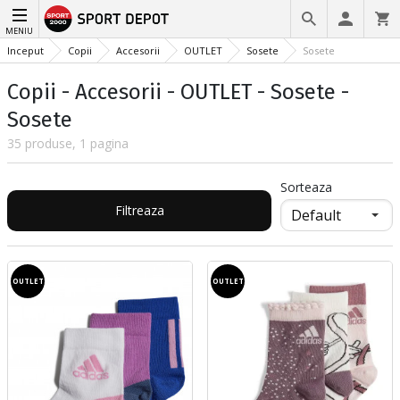
MENIU
Inceput
Copii
Accesorii
OUTLET
Sosete
Sosete
Copii - Accesorii - OUTLET - Sosete -
Sosete
35 produse, 1 pagina
Sorteaza
Filtreaza
OUTLET
OUTLET