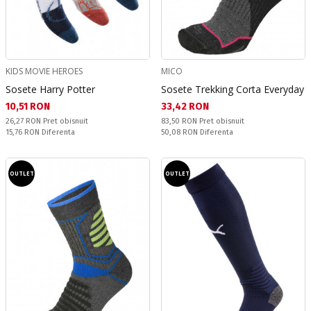
KIDS MOVIE HEROES
MICO
Sosete Harry Potter
Sosete Trekking Corta Everyday
Текуща цена:
Текуща цена:
10,51 RON
33,42 RON
Pret obisnuit:
Pret obisnuit:
26,27 RON
Pret obisnuit
83,50 RON
Pret obisnuit
Спестявате:
Спестявате:
15,76 RON
Diferenta
50,08 RON
Diferenta
OUTLET
OUTLET