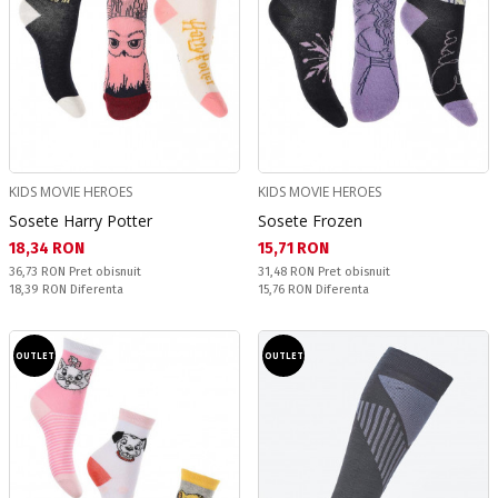
KIDS MOVIE HEROES
KIDS MOVIE HEROES
Sosete Harry Potter
Sosete Frozen
Текуща цена:
Текуща цена:
18,34 RON
15,71 RON
Pret obisnuit:
Pret obisnuit:
36,73 RON
Pret obisnuit
31,48 RON
Pret obisnuit
Спестявате:
Спестявате:
18,39 RON
Diferenta
15,76 RON
Diferenta
OUTLET
OUTLET