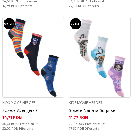
Pret obisnuit:
Pret obisnuit:
34,63 RON
Pret obisnuit
36,73 RON
Pret obisnuit
Спестявате:
Спестявате:
17,29 RON
Diferenta
22,02 RON
Diferenta
OUTLET
OUTLET
KIDS MOVIE HEROES
KIDS MOVIE HEROES
Sosete Avengers C
Sosete Nanana Surprise
Текуща цена:
Текуща цена:
14,71 RON
11,77 RON
Pret obisnuit:
Pret obisnuit:
36,73 RON
Pret obisnuit
29,37 RON
Pret obisnuit
Спестявате:
Спестявате:
22,02 RON
Diferenta
17,60 RON
Diferenta