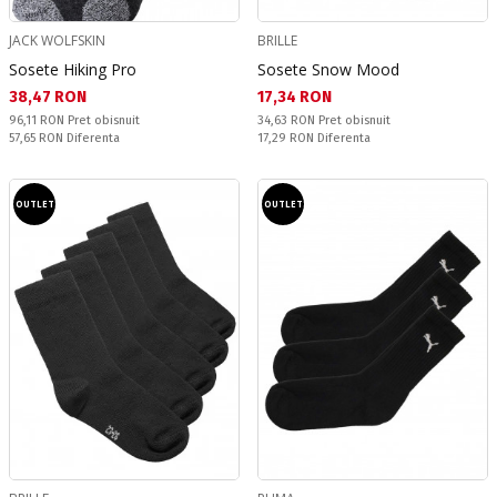
JACK WOLFSKIN
BRILLE
Sosete Hiking Pro
Sosete Snow Mood
Текуща цена:
Текуща цена:
38,47 RON
17,34 RON
Pret obisnuit:
Pret obisnuit:
96,11 RON
Pret obisnuit
34,63 RON
Pret obisnuit
Спестявате:
Спестявате:
57,65 RON
Diferenta
17,29 RON
Diferenta
OUTLET
OUTLET