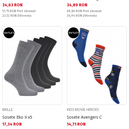
Текуща цена:
Текуща цена:
34,63 RON
34,89 RON
Pret obisnuit:
Pret obisnuit:
57,75 RON
Pret obisnuit
69,84 RON
Pret obisnuit
Спестявате:
Спестявате:
23,12 RON
Diferenta
34,94 RON
Diferenta
OUTLET
OUTLET
BRILLE
KIDS MOVIE HEROES
Sosete Eko II x5
Sosete Avengers C
Текуща цена:
Текуща цена:
17,34 RON
14,71 RON