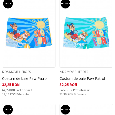
OUTLET
OUTLET
KIDS MOVIE HEROES
KIDS MOVIE HEROES
Costum de baie Paw Patrol
Costum de baie Paw Patrol
Текуща цена:
Текуща цена:
32,25 RON
32,25 RON
Pret obisnuit:
Pret obisnuit:
64,55 RON
Pret obisnuit
64,55 RON
Pret obisnuit
Спестявате:
Спестявате:
32,30 RON
Diferenta
32,30 RON
Diferenta
OUTLET
OUTLET