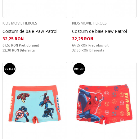
KIDS MOVIE HEROES
KIDS MOVIE HEROES
Costum de baie Paw Patrol
Costum de baie Paw Patrol
Текуща цена:
Текуща цена:
32,25 RON
32,25 RON
Pret obisnuit:
Pret obisnuit:
64,55 RON
Pret obisnuit
64,55 RON
Pret obisnuit
Спестявате:
Спестявате:
32,30 RON
Diferenta
32,30 RON
Diferenta
OUTLET
OUTLET