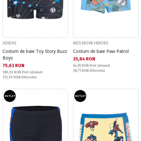
ADIDAS
KIDS MOVIE HEROES
Costum de baie Toy Story Buzz
Costum de baie Paw Patrol
Boys
Текуща цена:
25,84 RON
Текуща цена:
75,63 RON
Pret obisnuit:
64,55 RON
Pret obisnuit
Спестявате:
38,71 RON
Diferenta
Pret obisnuit:
189,02 RON
Pret obisnuit
Спестявате:
113,39 RON
Diferenta
OUTLET
OUTLET