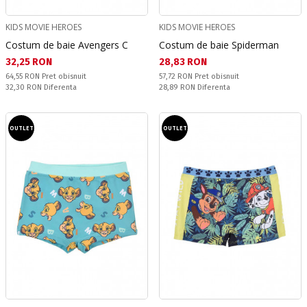
KIDS MOVIE HEROES
KIDS MOVIE HEROES
Costum de baie Avengers C
Costum de baie Spiderman
Текуща цена:
Текуща цена:
32,25 RON
28,83 RON
Pret obisnuit:
Pret obisnuit:
64,55 RON
Pret obisnuit
57,72 RON
Pret obisnuit
Спестявате:
Спестявате:
32,30 RON
Diferenta
28,89 RON
Diferenta
OUTLET
OUTLET