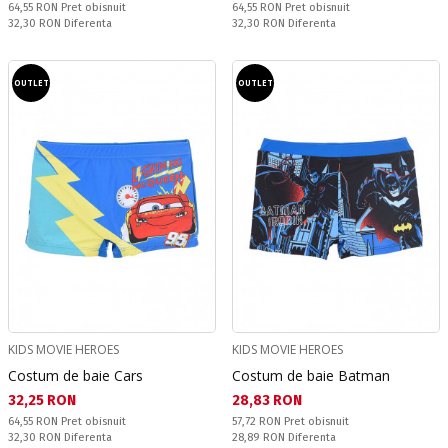
Pret obisnuit:
Pret obisnuit:
64,55 RON
Pret obisnuit
64,55 RON
Pret obisnuit
Спестявате:
Спестявате:
32,30 RON
Diferenta
32,30 RON
Diferenta
OUTLET
OUTLET
KIDS MOVIE HEROES
KIDS MOVIE HEROES
Costum de baie Cars
Costum de baie Batman
Текуща цена:
Текуща цена:
32,25 RON
28,83 RON
Pret obisnuit:
Pret obisnuit:
64,55 RON
Pret obisnuit
57,72 RON
Pret obisnuit
Спестявате:
Спестявате:
32,30 RON
Diferenta
28,89 RON
Diferenta