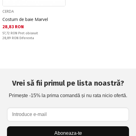
CERDA
Costum de baie Marvel
Текуща цена:
28,83 RON
Pret obisnuit:
57,72 RON
Pret obisnuit
Спестявате:
28,89 RON
Diferenta
Vrei să fii primul pe lista noastră?
Primește -15% la prima comandă și nu rata nicio ofertă.
Aboneaza-te