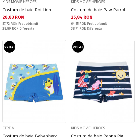
KIDS MOVIE HEROES
KIDS MOVIE HEROES
Costum de baie Roi Lion
Costum de baie Paw Patrol
Текуща цена:
Текуща цена:
28,83 RON
25,84 RON
Pret obisnuit:
Pret obisnuit:
57,72 RON
Pret obisnuit
64,55 RON
Pret obisnuit
Спестявате:
Спестявате:
28,89 RON
Diferenta
38,71 RON
Diferenta
OUTLET
OUTLET
CERDA
KIDS MOVIE HEROES
Costum de baie Baby shark
Costum de baie Peppa Pig