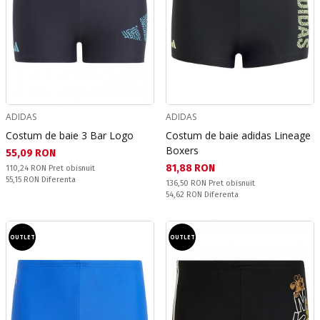
ADIDAS
ADIDAS
Costum de baie 3 Bar Logo
Costum de baie adidas Lineage
Boxers
Текуща цена:
55,09 RON
Текуща цена:
81,88 RON
Pret obisnuit:
110,24 RON
Pret obisnuit
Спестявате:
55,15 RON
Diferenta
Pret obisnuit:
136,50 RON
Pret obisnuit
Спестявате:
54,62 RON
Diferenta
OUTLET
OUTLET