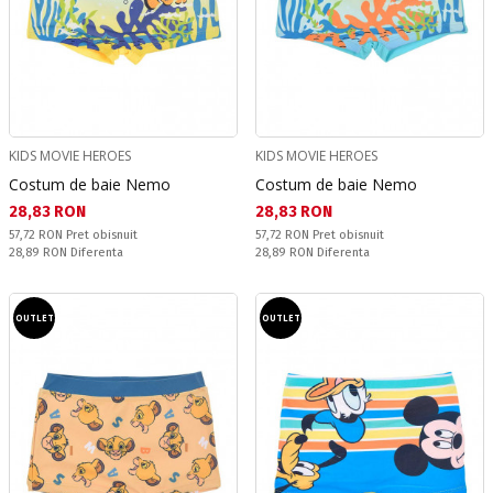
KIDS MOVIE HEROES
KIDS MOVIE HEROES
Costum de baie Nemo
Costum de baie Nemo
Текуща цена:
Текуща цена:
28,83 RON
28,83 RON
Pret obisnuit:
Pret obisnuit:
57,72 RON
Pret obisnuit
57,72 RON
Pret obisnuit
Спестявате:
Спестявате:
28,89 RON
Diferenta
28,89 RON
Diferenta
OUTLET
OUTLET