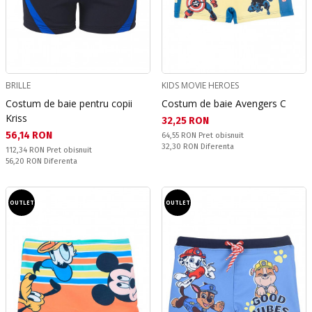
BRILLE
KIDS MOVIE HEROES
Costum de baie pentru copii
Costum de baie Avengers C
Kriss
Текуща цена:
32,25 RON
Текуща цена:
56,14 RON
Pret obisnuit:
64,55 RON
Pret obisnuit
Спестявате:
32,30 RON
Diferenta
Pret obisnuit:
112,34 RON
Pret obisnuit
Спестявате:
56,20 RON
Diferenta
OUTLET
OUTLET