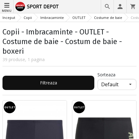
MENIU
Inceput
Copii
Imbracaminte
OUTLET
Costume de baie
Cost
Copii - Imbracaminte - OUTLET -
Costume de baie - Costum de baie -
boxeri
39 produse, 1 pagina
Sorteaza
Filtreaza
OUTLET
OUTLET