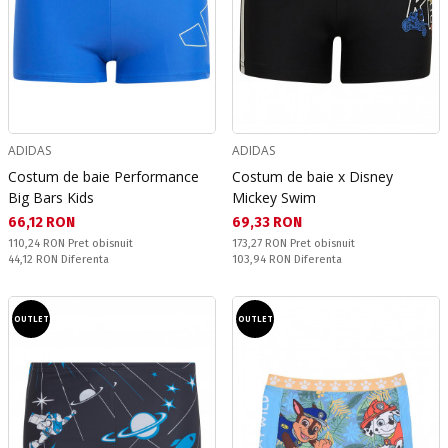
ADIDAS
ADIDAS
Costum de baie Performance
Costum de baie x Disney
Big Bars Kids
Mickey Swim
Текуща цена:
Текуща цена:
66,12 RON
69,33 RON
Pret obisnuit:
Pret obisnuit:
110,24 RON
Pret obisnuit
173,27 RON
Pret obisnuit
Спестявате:
Спестявате:
44,12 RON
Diferenta
103,94 RON
Diferenta
OUTLET
OUTLET