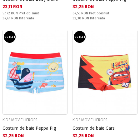
Текуща цена:
Текуща цена:
23,11 RON
32,25 RON
Pret obisnuit:
Pret obisnuit:
57,72 RON
Pret obisnuit
64,55 RON
Pret obisnuit
Спестявате:
Спестявате:
34,61 RON
Diferenta
32,30 RON
Diferenta
OUTLET
OUTLET
KIDS MOVIE HEROES
KIDS MOVIE HEROES
Costum de baie Peppa Pig
Costum de baie Cars
Текуща цена:
Текуща цена:
32,25 RON
32,25 RON