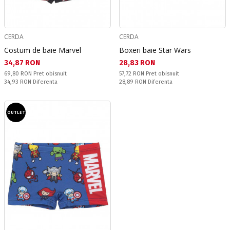
CERDA
CERDA
Costum de baie Marvel
Boxeri baie Star Wars
Текуща цена:
Текуща цена:
34,87 RON
28,83 RON
Pret obisnuit:
Pret obisnuit:
69,80 RON
Pret obisnuit
57,72 RON
Pret obisnuit
Спестявате:
Спестявате:
34,93 RON
Diferenta
28,89 RON
Diferenta
OUTLET