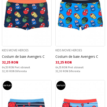
KIDS MOVIE HEROES
KIDS MOVIE HEROES
Costum de baie Avengers C
Costum de baie Avengers C
Текуща цена:
Текуща цена:
32,25 RON
32,25 RON
Pret obisnuit:
Pret obisnuit:
64,55 RON
Pret obisnuit
64,55 RON
Pret obisnuit
Спестявате:
Спестявате:
32,30 RON
Diferenta
32,30 RON
Diferenta
OUTLET
OUTLET