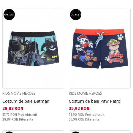
OUTLET
OUTLET
KIDS MOVIE HEROES
KIDS MOVIE HEROES
Costum de baie Batman
Costum de baie Paw Patrol
Текуща цена:
Текуща цена:
28,83 RON
35,92 RON
Pret obisnuit:
Pret obisnuit:
57,72 RON
Pret obisnuit
71,90 RON
Pret obisnuit
Спестявате:
Спестявате:
28,89 RON
Diferenta
35,98 RON
Diferenta