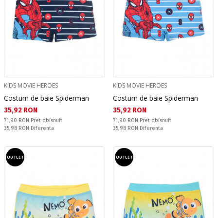
KIDS MOVIE HEROES
KIDS MOVIE HEROES
Costum de baie Spiderman
Costum de baie Spiderman
Текуща цена:
Текуща цена:
35,92 RON
35,92 RON
Pret obisnuit:
Pret obisnuit:
71,90 RON
Pret obisnuit
71,90 RON
Pret obisnuit
Спестявате:
Спестявате:
35,98 RON
Diferenta
35,98 RON
Diferenta
OUTLET
OUTLET