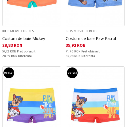
KIDS MOVIE HEROES
KIDS MOVIE HEROES
Costum de baie Mickey
Costum de baie Paw Patrol
Текуща цена:
Текуща цена:
28,83 RON
35,92 RON
Pret obisnuit:
Pret obisnuit:
57,72 RON
Pret obisnuit
71,90 RON
Pret obisnuit
Спестявате:
Спестявате:
28,89 RON
Diferenta
35,98 RON
Diferenta
OUTLET
OUTLET