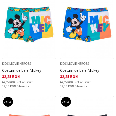
KIDS MOVIE HEROES
KIDS MOVIE HEROES
Costum de baie Mickey
Costum de baie Mickey
Текуща цена:
Текуща цена:
32,25 RON
32,25 RON
Pret obisnuit:
Pret obisnuit:
64,55 RON
Pret obisnuit
64,55 RON
Pret obisnuit
Спестявате:
Спестявате:
32,30 RON
Diferenta
32,30 RON
Diferenta
OUTLET
OUTLET