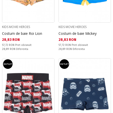
KIDS MOVIE HEROES
KIDS MOVIE HEROES
Costum de baie Roi Lion
Costum de baie Mickey
Текуща цена:
Текуща цена:
28,83 RON
28,83 RON
Pret obisnuit:
Pret obisnuit:
57,72 RON
Pret obisnuit
57,72 RON
Pret obisnuit
Спестявате:
Спестявате:
28,89 RON
Diferenta
28,89 RON
Diferenta
OUTLET
OUTLET