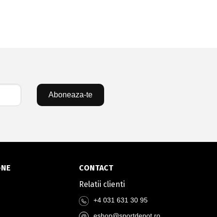
Aboneaza-te
-NE
CONTACT
Relatii clienti
+4 031 631 30 95
eshop@sportdepot.ro
@