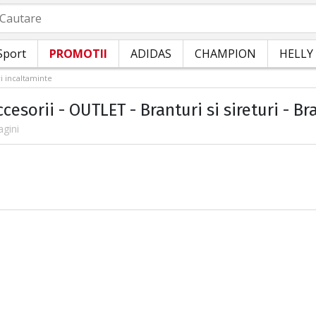
autare
Sport
PROMOTII
ADIDAS
CHAMPION
HELLY
i incaltaminte
ccesorii - OUTLET - Branturi si sireturi - B
agini