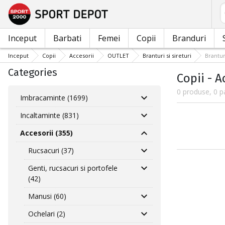
C
Inceput
Barbati
Femei
Copii
Branduri
Inceput
Copii
Accesorii
OUTLET
Branturi si sireturi
Brantur
Categories
Copii - A
0 produse, 0 p
Imbracaminte (1699)
Incaltaminte (831)
Accesorii (355)
Rucsacuri (37)
Genti, rucsacuri si portofele
(42)
Manusi (60)
Ochelari (2)