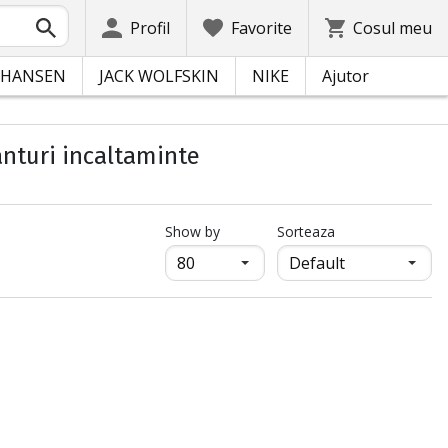
Profil
Favorite
Cosul meu
 HANSEN
JACK WOLFSKIN
NIKE
Ajutor
ranturi incaltaminte
продукти на страница
Show by
Sorteaza