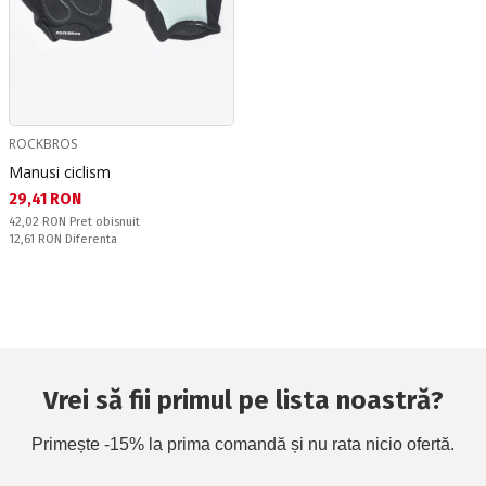
ROCKBROS
Manusi ciclism
Текуща цена:
29,41 RON
Pret obisnuit:
42,02 RON
Pret obisnuit
Спестявате:
12,61 RON
Diferenta
Vrei să fii primul pe lista noastră?
Primește -15% la prima comandă și nu rata nicio ofertă.