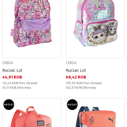
CERDA
CERDA
Rucsac Lol
Rucsac Lol
Текуща цена:
Текуща цена:
44,91 RON
68,42 RON
Pret obisnuit:
Pret obisnuit:
112,22 RON
Pret obisnuit
170,99 RON
Pret obisnuit
Спестявате:
Спестявате:
67,31 RON
Diferenta
102,57 RON
Diferenta
OUTLET
OUTLET