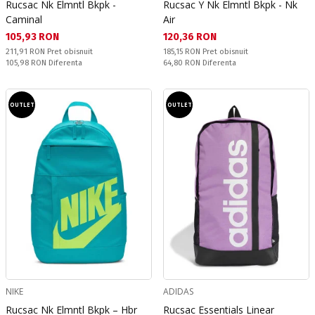
Rucsac Nk Elmntl Bkpk -
Rucsac Y Nk Elmntl Bkpk - Nk
Caminal
Air
Текуща цена:
Текуща цена:
105,93 RON
120,36 RON
Pret obisnuit:
Pret obisnuit:
211,91 RON
Pret obisnuit
185,15 RON
Pret obisnuit
Спестявате:
Спестявате:
105,98 RON
Diferenta
64,80 RON
Diferenta
OUTLET
OUTLET
NIKE
ADIDAS
Rucsac Nk Elmntl Bkpk – Hbr
Rucsac Essentials Linear