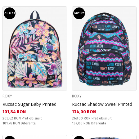
OUTLET
OUTLET
ROXY
ROXY
Rucsac Sugar Baby Printed
Rucsac Shadow Sweel Printed
Текуща цена:
Текуща цена:
101,84 RON
134,00 RON
Pret obisnuit:
Pret obisnuit:
203,62 RON
Pret obisnuit
268,00 RON
Pret obisnuit
Спестявате:
Спестявате:
101,78 RON
Diferenta
134,00 RON
Diferenta