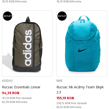
Спестявате:
Спестявате:
78,70 RON
Diferenta
78,70 RON
Diferenta
OUTLET
OUTLET
ADIDAS
NIKE
Rucsac Essentials Linear
Rucsac Nk Acdmy Team Bkpk
2.3
Текуща цена:
94,39 RON
Текуща цена:
155,19 RON
Pret obisnuit:
157,35 RON
Pret obisnuit
Спестявате:
62,96 RON
Diferenta
Pret obisnuit:
238,72 RON
Pret obisnuit
Спестявате:
83,53 RON
Diferenta