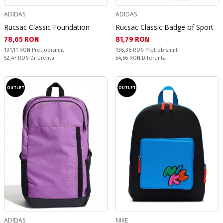
ADIDAS
ADIDAS
Rucsac Classic Foundation
Rucsac Classic Badge of Sport
Текуща цена:
Текуща цена:
78,65 RON
81,79 RON
Pret obisnuit:
Pret obisnuit:
131,11 RON
Pret obisnuit
136,36 RON
Pret obisnuit
Спестявате:
Спестявате:
52,47 RON
Diferenta
54,56 RON
Diferenta
OUTLET
OUTLET
ADIDAS
NIKE