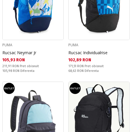
PUMA
PUMA
Rucsac Neymar Jr
Rucsac Individualrise
Текуща цена:
Текуща цена:
105,93 RON
102,89 RON
Pret obisnuit:
Pret obisnuit:
211,91 RON
Pret obisnuit
171,51 RON
Pret obisnuit
Спестявате:
Спестявате:
105,98 RON
Diferenta
68,63 RON
Diferenta
OUTLET
OUTLET