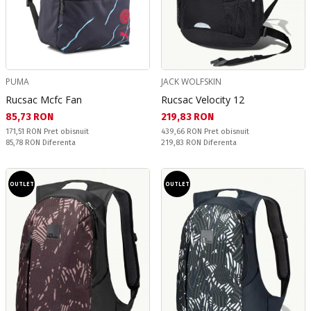
PUMA
JACK WOLFSKIN
Rucsac Mcfc Fan
Rucsac Velocity 12
Текуща цена:
Текуща цена:
85,73 RON
219,83 RON
Pret obisnuit:
Pret obisnuit:
171,51 RON
Pret obisnuit
439,66 RON
Pret obisnuit
Спестявате:
Спестявате:
85,78 RON
Diferenta
219,83 RON
Diferenta
OUTLET
OUTLET