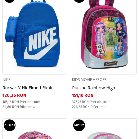
NIKE
KIDS MOVIE HEROES
Rucsac Y Nk Elmntl Bkpk
Rucsac Rainbow High
Текуща цена:
Текуща цена:
120,36 RON
151,10 RON
Pret obisnuit:
Pret obisnuit:
185,15 RON
Pret obisnuit
377,75 RON
Pret obisnuit
Спестявате:
Спестявате:
64,80 RON
Diferenta
226,65 RON
Diferenta
OUTLET
OUTLET