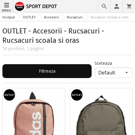
MENIU
Inceput
OUTLET
Accesorii
Rucsacuri
Rucsacuri scoala si oras
OUTLET - Accesorii - Rucsacuri -
Rucsacuri scoala si oras
56 produse, 1 pagina
Sorteaza
Filtreaza
OUTLET
OUTLET