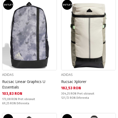
OUTLET
OUTLET
ADIDAS
ADIDAS
Rucsac Linear Graphics U
Rucsac Xplorer
Essentials
Текуща цена:
182,53 RON
Текуща цена:
103,83 RON
Pret obisnuit:
304,25 RON
Pret obisnuit
Спестявате:
121,72 RON
Diferenta
Pret obisnuit:
173,08 RON
Pret obisnuit
Спестявате:
69,25 RON
Diferenta