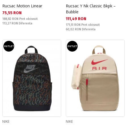
Rucsac Motion Linear
Rucsac Y Nk Classic Bkpk –
Bubble
Текуща цена:
75,55 RON
Текуща цена:
111,49 RON
Pret obisnuit:
188,82 RON
Pret obisnuit
Спестявате:
113,27 RON
Diferenta
Pret obisnuit:
171,51 RON
Pret obisnuit
Спестявате:
60,02 RON
Diferenta
OUTLET
OUTLET
NIKE
NIKE