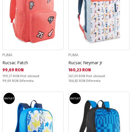
PUMA
PUMA
Rucsac Patch
Rucsac Neymar Jr
Текуща цена:
Текуща цена:
99,69 RON
160,23 RON
Pret obisnuit:
Pret obisnuit:
199,37 RON
Pret obisnuit
267,05 RON
Pret obisnuit
Спестявате:
Спестявате:
99,69 RON
Diferenta
106,82 RON
Diferenta
OUTLET
OUTLET