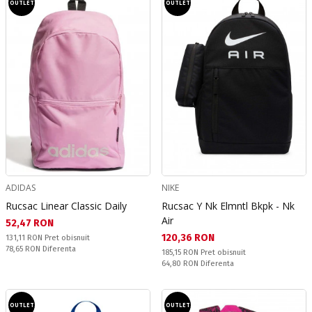
OUTLET
OUTLET
ADIDAS
NIKE
Rucsac Linear Classic Daily
Rucsac Y Nk Elmntl Bkpk - Nk
Air
Текуща цена:
52,47 RON
Текуща цена:
120,36 RON
Pret obisnuit:
131,11 RON
Pret obisnuit
Спестявате:
78,65 RON
Diferenta
Pret obisnuit:
185,15 RON
Pret obisnuit
Спестявате:
64,80 RON
Diferenta
OUTLET
OUTLET