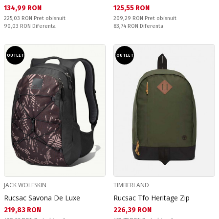
Текуща цена:
Текуща цена:
134,99 RON
125,55 RON
Pret obisnuit:
Pret obisnuit:
225,03 RON
Pret obisnuit
209,29 RON
Pret obisnuit
Спестявате:
Спестявате:
90,03 RON
Diferenta
83,74 RON
Diferenta
OUTLET
OUTLET
JACK WOLFSKIN
TIMBERLAND
Rucsac Savona De Luxe
Rucsac Tfo Heritage Zip
Текуща цена:
Текуща цена:
219,83 RON
226,39 RON