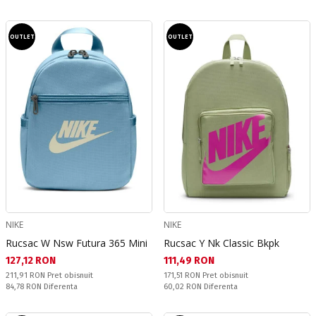
OUTLET
OUTLET
NIKE
NIKE
Rucsac W Nsw Futura 365 Mini
Rucsac Y Nk Classic Bkpk
Текуща цена:
Текуща цена:
127,12 RON
111,49 RON
Pret obisnuit:
Pret obisnuit:
211,91 RON
Pret obisnuit
171,51 RON
Pret obisnuit
Спестявате:
Спестявате:
84,78 RON
Diferenta
60,02 RON
Diferenta