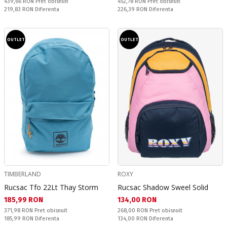
Pret obisnuit:
Pret obisnuit:
439,66 RON
Pret obisnuit
452,78 RON
Pret obisnuit
Спестявате:
Спестявате:
219,83 RON
Diferenta
226,39 RON
Diferenta
OUTLET
OUTLET
TIMBERLAND
ROXY
Rucsac Tfo 22Lt Thay Storm
Rucsac Shadow Sweel Solid
Текуща цена:
Текуща цена:
185,99 RON
134,00 RON
Pret obisnuit:
Pret obisnuit:
371,98 RON
Pret obisnuit
268,00 RON
Pret obisnuit
Спестявате:
Спестявате:
185,99 RON
Diferenta
134,00 RON
Diferenta