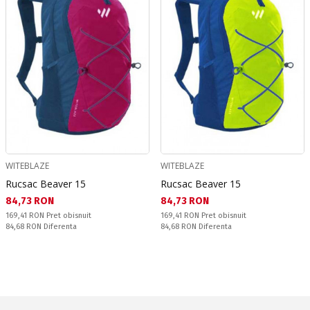
WITEBLAZE
WITEBLAZE
Rucsac Beaver 15
Rucsac Beaver 15
Текуща цена:
Текуща цена:
84,73 RON
84,73 RON
Pret obisnuit:
Pret obisnuit:
169,41 RON
Pret obisnuit
169,41 RON
Pret obisnuit
Спестявате:
Спестявате:
84,68 RON
Diferenta
84,68 RON
Diferenta