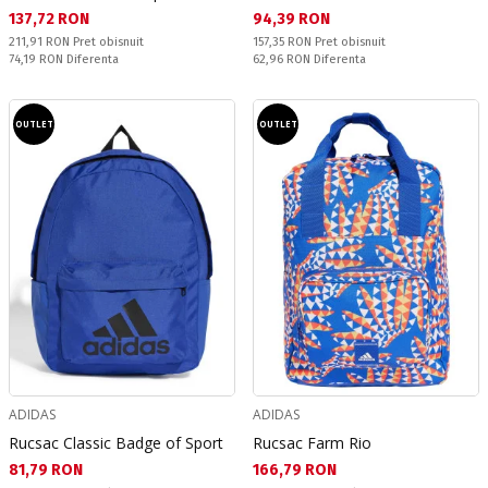
Текуща цена:
Текуща цена:
137,72 RON
94,39 RON
Pret obisnuit:
Pret obisnuit:
211,91 RON
Pret obisnuit
157,35 RON
Pret obisnuit
Спестявате:
Спестявате:
74,19 RON
Diferenta
62,96 RON
Diferenta
OUTLET
OUTLET
ADIDAS
ADIDAS
Rucsac Classic Badge of Sport
Rucsac Farm Rio
Текуща цена:
Текуща цена:
81,79 RON
166,79 RON