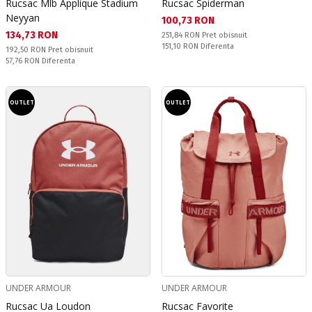
Rucsac Mlb Applique Stadium
Rucsac Spiderman
Neyyan
Текуща цена:
100,73 RON
Текуща цена:
134,73 RON
Pret obisnuit:
251,84 RON
Pret obisnuit
Спестявате:
151,10 RON
Diferenta
Pret obisnuit:
192,50 RON
Pret obisnuit
Спестявате:
57,76 RON
Diferenta
OUTLET
OUTLET
UNDER ARMOUR
UNDER ARMOUR
Rucsac Ua Loudon
Rucsac Favorite