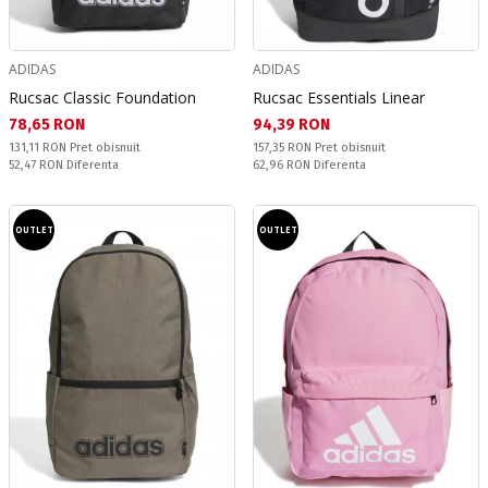
ADIDAS
ADIDAS
Rucsac Classic Foundation
Rucsac Essentials Linear
Текуща цена:
Текуща цена:
78,65 RON
94,39 RON
Pret obisnuit:
Pret obisnuit:
131,11 RON
Pret obisnuit
157,35 RON
Pret obisnuit
Спестявате:
Спестявате:
52,47 RON
Diferenta
62,96 RON
Diferenta
OUTLET
OUTLET