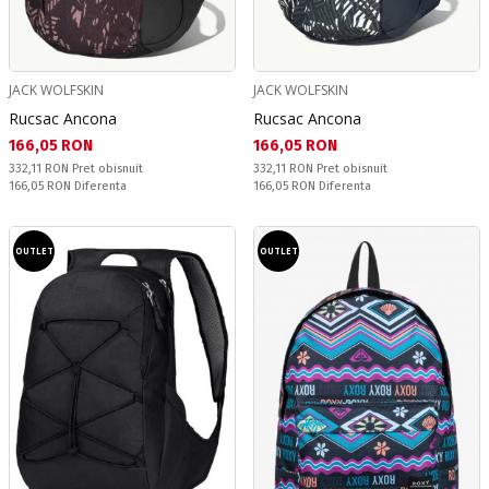
JACK WOLFSKIN
JACK WOLFSKIN
Rucsac Ancona
Rucsac Ancona
Текуща цена:
Текуща цена:
166,05 RON
166,05 RON
Pret obisnuit:
Pret obisnuit:
332,11 RON
Pret obisnuit
332,11 RON
Pret obisnuit
Спестявате:
Спестявате:
166,05 RON
Diferenta
166,05 RON
Diferenta
OUTLET
OUTLET