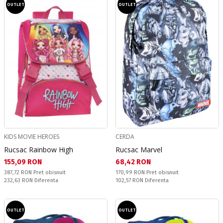
OUTLET
OUTLET
KIDS MOVIE HEROES
CERDA
Rucsac Rainbow High
Rucsac Marvel
Текуща цена:
Текуща цена:
155,09 RON
68,42 RON
Pret obisnuit:
Pret obisnuit:
387,72 RON
Pret obisnuit
170,99 RON
Pret obisnuit
Спестявате:
Спестявате:
232,63 RON
Diferenta
102,57 RON
Diferenta
OUTLET
OUTLET