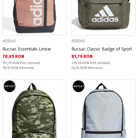
ADIDAS
ADIDAS
Rucsac Essentials Linear
Rucsac Classic Badge of Sport
Текуща цена:
Текуща цена:
78,65 RON
81,79 RON
Pret obisnuit:
Pret obisnuit:
157,35 RON
Pret obisnuit
136,36 RON
Pret obisnuit
Спестявате:
Спестявате:
78,70 RON
Diferenta
54,56 RON
Diferenta
OUTLET
OUTLET