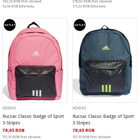
Pret obisnuit:
Pret obisnuit:
136,36 RON
Pret obisnuit
278,02 RON
Pret obisnuit
Спестявате:
Спестявате:
54,56 RON
Diferenta
111,23 RON
Diferenta
OUTLET
OUTLET
ADIDAS
ADIDAS
Rucsac Classic Badge of Sport
Rucsac Classic Badge of Sport
3-Stripes
3-Stripes
Текуща цена:
Текуща цена:
78,65 RON
78,65 RON
Pret obisnuit:
Pret obisnuit:
157,35 RON
Pret obisnuit
157,35 RON
Pret obisnuit