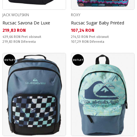
JACK WOLFSKIN
ROXY
Rucsac Savona De Luxe
Rucsac Sugar Baby Printed
Текуща цена:
Текуща цена:
219,83 RON
107,24 RON
Pret obisnuit:
Pret obisnuit:
439,66 RON
Pret obisnuit
214,53 RON
Pret obisnuit
Спестявате:
Спестявате:
219,83 RON
Diferenta
107,29 RON
Diferenta
OUTLET
OUTLET