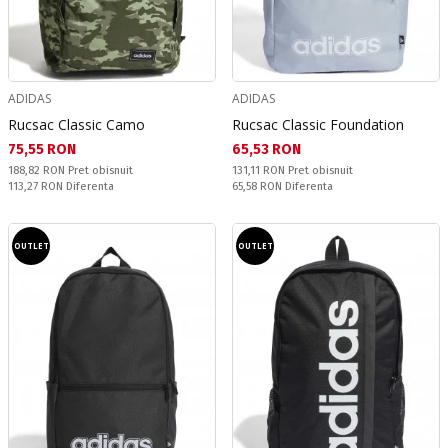
ADIDAS
ADIDAS
Rucsac Classic Camo
Rucsac Classic Foundation
Текуща цена:
Текуща цена:
75,55 RON
65,53 RON
Pret obisnuit:
Pret obisnuit:
188,82 RON
Pret obisnuit
131,11 RON
Pret obisnuit
Спестявате:
Спестявате:
113,27 RON
Diferenta
65,58 RON
Diferenta
OUTLET
OUTLET