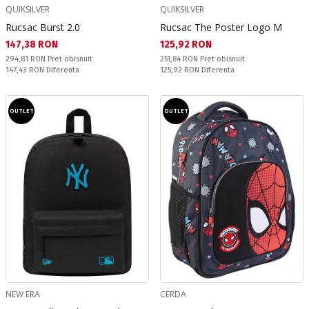
QUIKSILVER
QUIKSILVER
Rucsac Burst 2.0
Rucsac The Poster Logo M
Текуща цена:
Текуща цена:
147,38 RON
125,92 RON
Pret obisnuit:
Pret obisnuit:
294,81 RON
Pret obisnuit
251,84 RON
Pret obisnuit
Спестявате:
Спестявате:
147,43 RON
Diferenta
125,92 RON
Diferenta
OUTLET
OUTLET
NEW ERA
CERDA