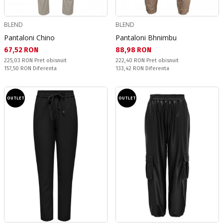
BLEND
BLEND
Pantaloni Chino
Pantaloni Bhnimbu
Текуща цена:
Текуща цена:
67,52 RON
88,98 RON
Pret obisnuit:
Pret obisnuit:
225,03 RON
Pret obisnuit
222,40 RON
Pret obisnuit
Спестявате:
Спестявате:
157,50 RON
Diferenta
133,42 RON
Diferenta
OUTLET
OUTLET