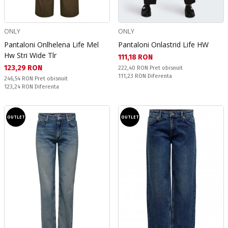
ONLY
ONLY
Pantaloni Onlhelena Life Mel
Pantaloni Onlastrid Life HW
Hw Stri Wide Tlr
Текуща цена:
111,18 RON
Текуща цена:
123,29 RON
Pret obisnuit:
222,40 RON
Pret obisnuit
Спестявате:
111,23 RON
Diferenta
Pret obisnuit:
246,54 RON
Pret obisnuit
Спестявате:
123,24 RON
Diferenta
OUTLET
OUTLET