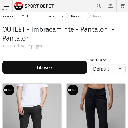
MENIU
Inceput
OUTLET
Imbracaminte
Pantaloni
Pantaloni
OUTLET - Imbracaminte - Pantaloni -
Pantaloni
110 produse, 2 pagini
Sorteaza
Filtreaza
OUTLET
OUTLET