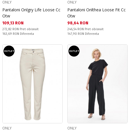
ONLY
ONLY
Pantaloni Onlgry Life Loose Cc
Pantaloni Onlthea Loose Fit Cc
Otw
Otw
Текуща цена:
Текуща цена:
109,13 RON
98,64 RON
Pret obisnuit:
Pret obisnuit:
272,82 RON
Pret obisnuit
246,54 RON
Pret obisnuit
Спестявате:
Спестявате:
163,69 RON
Diferenta
147,90 RON
Diferenta
OUTLET
OUTLET
ONLY
ONLY