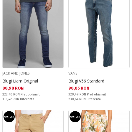
JACK AND JONES
VANS
Blugi Liam Original
Blugi V56 Standard
Текуща цена:
Текуща цена:
88,98 RON
98,85 RON
Pret obisnuit:
Pret obisnuit:
222,40 RON
Pret obisnuit
329,49 RON
Pret obisnuit
Спестявате:
Спестявате:
133,42 RON
Diferenta
230,64 RON
Diferenta
OUTLET
OUTLET