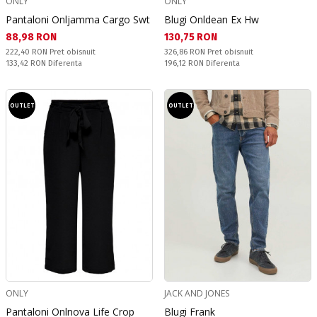
ONLY
ONLY
Pantaloni Onljamma Cargo Swt
Blugi Onldean Ex Hw
Текуща цена:
Текуща цена:
88,98 RON
130,75 RON
Pret obisnuit:
Pret obisnuit:
222,40 RON
Pret obisnuit
326,86 RON
Pret obisnuit
Спестявате:
Спестявате:
133,42 RON
Diferenta
196,12 RON
Diferenta
OUTLET
OUTLET
ONLY
JACK AND JONES
Pantaloni Onlnova Life Crop
Blugi Frank