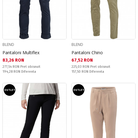
BLEND
BLEND
Pantaloni Multiflex
Pantaloni Chino
Текуща цена:
Текуща цена:
83,26 RON
67,52 RON
Pret obisnuit:
Pret obisnuit:
277,54 RON
Pret obisnuit
225,03 RON
Pret obisnuit
Спестявате:
Спестявате:
194,28 RON
Diferenta
157,50 RON
Diferenta
OUTLET
OUTLET