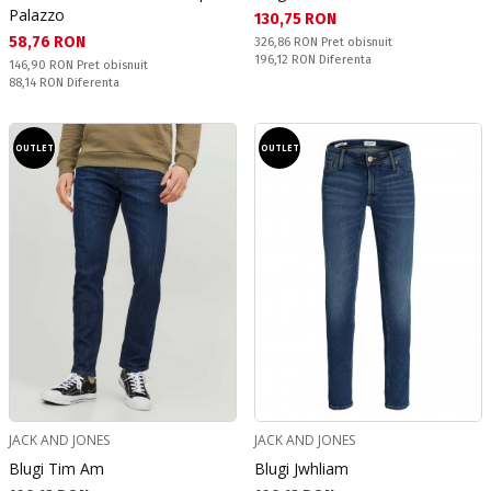
Palazzo
Текуща цена:
130,75 RON
Текуща цена:
58,76 RON
Pret obisnuit:
326,86 RON
Pret obisnuit
Спестявате:
196,12 RON
Diferenta
Pret obisnuit:
146,90 RON
Pret obisnuit
Спестявате:
88,14 RON
Diferenta
OUTLET
OUTLET
JACK AND JONES
JACK AND JONES
Blugi Tim Am
Blugi Jwhliam