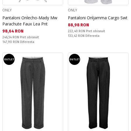
ONLY
ONLY
Pantaloni Onlecho-Mady Mw
Pantaloni Onljamma Cargo Swt
Parachute Faux Lea Pnt
Текуща цена:
88,98 RON
Текуща цена:
98,64 RON
Pret obisnuit:
222,40 RON
Pret obisnuit
Спестявате:
133,42 RON
Diferenta
Pret obisnuit:
246,54 RON
Pret obisnuit
Спестявате:
147,90 RON
Diferenta
OUTLET
OUTLET