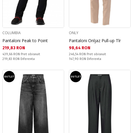
COLUMBIA
ONLY
Pantaloni Peak to Point
Pantaloni Onljaz Pull-up Tlr
Текуща цена:
Текуща цена:
219,83 RON
98,64 RON
Pret obisnuit:
Pret obisnuit:
439,66 RON
Pret obisnuit
246,54 RON
Pret obisnuit
Спестявате:
Спестявате:
219,83 RON
Diferenta
147,90 RON
Diferenta
OUTLET
OUTLET