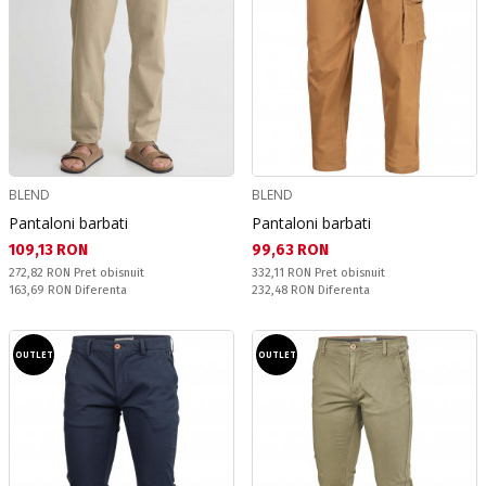
BLEND
BLEND
Pantaloni barbati
Pantaloni barbati
Текуща цена:
Текуща цена:
109,13 RON
99,63 RON
Pret obisnuit:
Pret obisnuit:
272,82 RON
Pret obisnuit
332,11 RON
Pret obisnuit
Спестявате:
Спестявате:
163,69 RON
Diferenta
232,48 RON
Diferenta
OUTLET
OUTLET