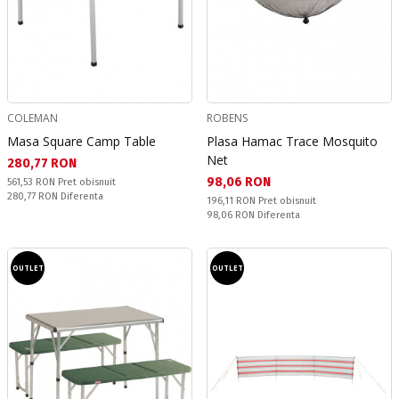
COLEMAN
ROBENS
Masa Square Camp Table
Plasa Hamac Trace Mosquito
Net
Текуща цена:
280,77 RON
Текуща цена:
98,06 RON
Pret obisnuit:
561,53 RON
Pret obisnuit
Спестявате:
280,77 RON
Diferenta
Pret obisnuit:
196,11 RON
Pret obisnuit
Спестявате:
98,06 RON
Diferenta
OUTLET
OUTLET