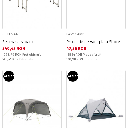
COLEMAN
EASY CAMP
Set masa si banci
Protectie de vant plaja Shore
Текуща цена:
Текуща цена:
549,45 RON
47,56 RON
Pret obisnuit:
Pret obisnuit:
1098,90 RON
Pret obisnuit
158,54 RON
Pret obisnuit
Спестявате:
Спестявате:
549,45 RON
Diferenta
110,98 RON
Diferenta
OUTLET
OUTLET