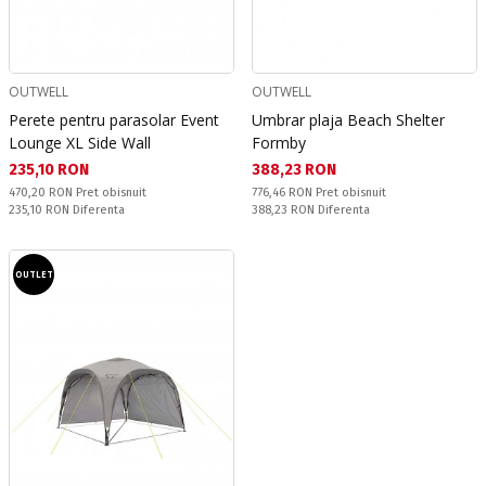
OUTWELL
OUTWELL
Perete pentru parasolar Event
Umbrar plaja Beach Shelter
Lounge XL Side Wall
Formby
Текуща цена:
Текуща цена:
235,10 RON
388,23 RON
Pret obisnuit:
Pret obisnuit:
470,20 RON
Pret obisnuit
776,46 RON
Pret obisnuit
Спестявате:
Спестявате:
235,10 RON
Diferenta
388,23 RON
Diferenta
OUTLET