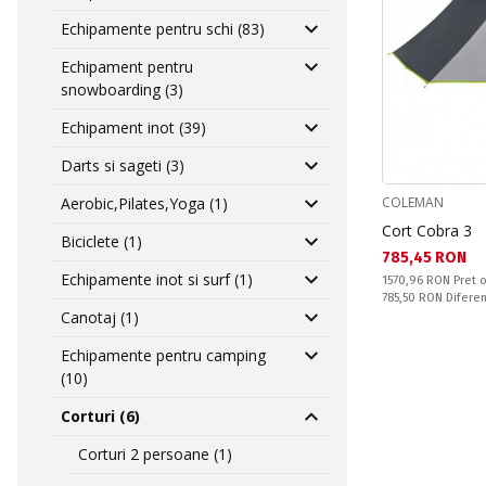
Echipamente pentru schi (83)
Echipament pentru
snowboarding (3)
Echipament inot (39)
Darts si sageti (3)
Aerobic,Pilates,Yoga (1)
COLEMAN
Cort Cobra 3
Biciclete (1)
Текуща цена:
785,45 RON
Echipamente inot si surf (1)
Pret obisnuit:
1570,96 RON
Pret o
Спестявате:
785,50 RON
Difere
Canotaj (1)
Echipamente pentru camping
(10)
Corturi (6)
Corturi 2 persoane (1)