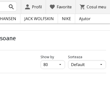
Profil
Favorite
Cosul meu
 HANSEN
JACK WOLFSKIN
NIKE
Ajutor
rsoane
продукти на страница
Show by
Sorteaza