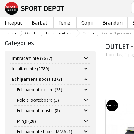
C
Inceput
Barbati
Femei
Copii
Branduri
Inceput
OUTLET
Echipament sport
Corturi
Corturi 3 persoane
Categories
OUTLET -
1 produs, 1 pa
Imbracaminte (9677)
Incaltaminte (2789)
Echipament sport (273)
Echipament ciclism (28)
Role si skateboard (3)
OUTLET
Echipament turistic (8)
Mingi (28)
Echipamente box si MMA (1)