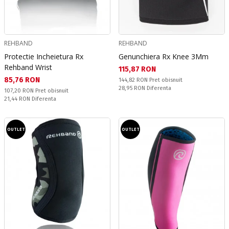
REHBAND
REHBAND
Protectie Incheietura Rx
Genunchiera Rx Knee 3Mm
Rehband Wrist
Текуща цена:
115,87 RON
Текуща цена:
85,76 RON
Pret obisnuit:
144,82 RON
Pret obisnuit
Спестявате:
28,95 RON
Diferenta
Pret obisnuit:
107,20 RON
Pret obisnuit
Спестявате:
21,44 RON
Diferenta
OUTLET
OUTLET