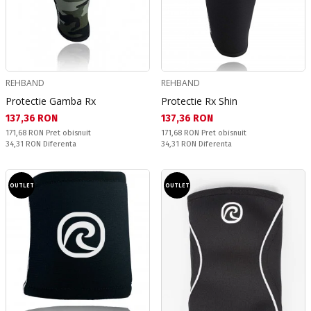
REHBAND
REHBAND
Protectie Gamba Rx
Protectie Rx Shin
Текуща цена:
Текуща цена:
137,36 RON
137,36 RON
Pret obisnuit:
Pret obisnuit:
171,68 RON
Pret obisnuit
171,68 RON
Pret obisnuit
Спестявате:
Спестявате:
34,31 RON
Diferenta
34,31 RON
Diferenta
OUTLET
OUTLET