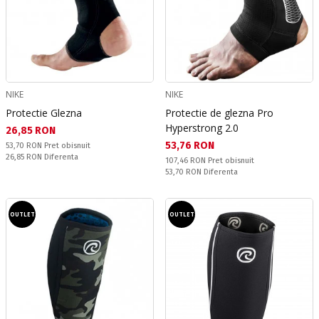
NIKE
NIKE
Protectie Glezna
Protectie de glezna Pro
Hyperstrong 2.0
Текуща цена:
26,85 RON
Текуща цена:
53,76 RON
Pret obisnuit:
53,70 RON
Pret obisnuit
Спестявате:
26,85 RON
Diferenta
Pret obisnuit:
107,46 RON
Pret obisnuit
Спестявате:
53,70 RON
Diferenta
OUTLET
OUTLET