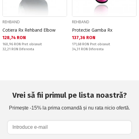
REHBAND
REHBAND
Cotiera Rx Rehband Elbow
Protectie Gamba Rx
Текуща цена:
Текуща цена:
128,74 RON
137,36 RON
Pret obisnuit:
Pret obisnuit:
160,96 RON
Pret obisnuit
171,68 RON
Pret obisnuit
Спестявате:
Спестявате:
32,21 RON
Diferenta
34,31 RON
Diferenta
Vrei să fii primul pe lista noastră?
Primește -15% la prima comandă și nu rata nicio ofertă.