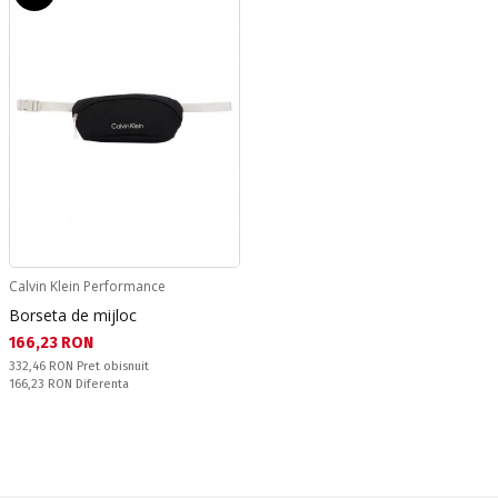
Calvin Klein Performance
Borseta de mijloc
Текуща цена:
166,23 RON
Pret obisnuit:
332,46 RON
Pret obisnuit
Спестявате:
166,23 RON
Diferenta