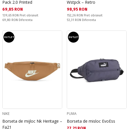
Pack 2.0 Printed
Wstpck – Retro
Текуща цена:
Текуща цена:
69,85 RON
98,95 RON
Pret obisnuit:
Pret obisnuit:
139,65 RON
Pret obisnuit
152,26 RON
Pret obisnuit
Спестявате:
Спестявате:
69,80 RON
Diferenta
53,31 RON
Diferenta
OUTLET
OUTLET
NIKE
PUMA
Borseta de mijloc Nk Heritage –
Borseta de misloc EvoEss
Fa21
Текуща цена:
77,21 RON