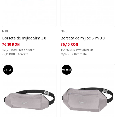
NIKE
NIKE
Borseta de mijloc Slim 3.0
Borseta de mijloc Slim 3.0
Текуща цена:
Текуща цена:
76,10 RON
76,10 RON
Pret obisnuit:
Pret obisnuit:
152,26 RON
Pret obisnuit
152,26 RON
Pret obisnuit
Спестявате:
Спестявате:
76,16 RON
Diferenta
76,16 RON
Diferenta
OUTLET
OUTLET