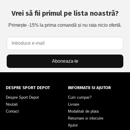
Vrei să fii primul pe lista noastră?
Primește -15% la prima comandă și nu rata nicio ofertă.
Aboneaza-te
DESPRE SPORT DEPOT
INFORMATII SI AJUTOR
Despre Sport Depot
Cum cumpar?
Noutati
Livrare
Contact
Modalitati de plata
Returnare si inlocuire
Ajutor