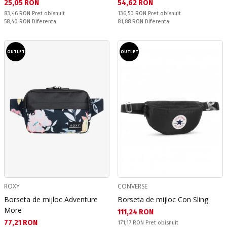
Текуща цена:
Текуща цена:
25,05 RON
54,62 RON
Pret obisnuit:
Pret obisnuit:
83,46 RON
Pret obisnuit
136,50 RON
Pret obisnuit
Спестявате:
Спестявате:
58,40 RON
Diferenta
81,88 RON
Diferenta
OUTLET
OUTLET
ROXY
CONVERSE
Borseta de mijloc Adventure
Borseta de mijloc Con Sling
More
Текуща цена:
111,24 RON
Текуща цена:
77,21 RON
Pret obisnuit:
171,17 RON
Pret obisnuit