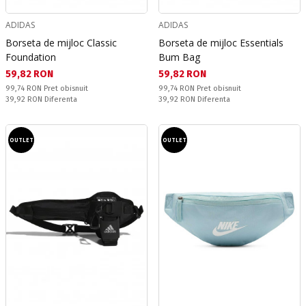
ADIDAS
ADIDAS
Borseta de mijloc Classic
Borseta de mijloc Essentials
Foundation
Bum Bag
Текуща цена:
Текуща цена:
59,82 RON
59,82 RON
Pret obisnuit:
Pret obisnuit:
99,74 RON
Pret obisnuit
99,74 RON
Pret obisnuit
Спестявате:
Спестявате:
39,92 RON
Diferenta
39,92 RON
Diferenta
OUTLET
OUTLET