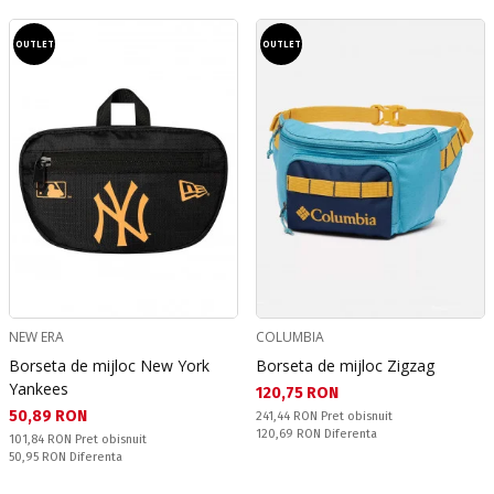
OUTLET
OUTLET
NEW ERA
COLUMBIA
Borseta de mijloc New York
Borseta de mijloc Zigzag
Yankees
Текуща цена:
120,75 RON
Текуща цена:
50,89 RON
Pret obisnuit:
241,44 RON
Pret obisnuit
Спестявате:
120,69 RON
Diferenta
Pret obisnuit:
101,84 RON
Pret obisnuit
Спестявате:
50,95 RON
Diferenta