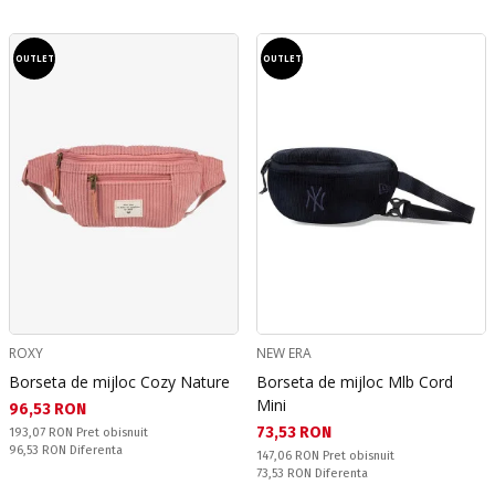
OUTLET
OUTLET
ROXY
NEW ERA
Borseta de mijloc Cozy Nature
Borseta de mijloc Mlb Cord
Mini
Текуща цена:
96,53 RON
Текуща цена:
73,53 RON
Pret obisnuit:
193,07 RON
Pret obisnuit
Спестявате:
96,53 RON
Diferenta
Pret obisnuit:
147,06 RON
Pret obisnuit
Спестявате:
73,53 RON
Diferenta