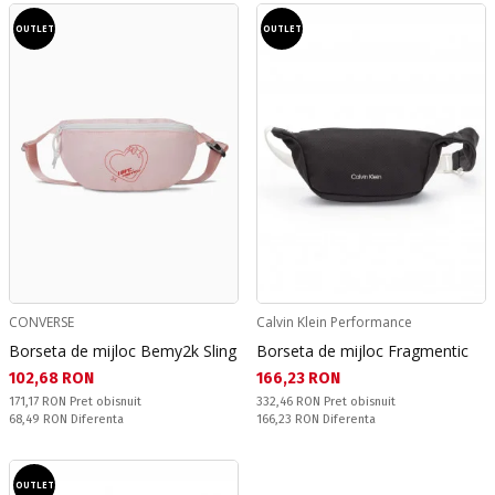
OUTLET
OUTLET
CONVERSE
Calvin Klein Performance
Borseta de mijloc Bemy2k Sling
Borseta de mijloc Fragmentic
Текуща цена:
Текуща цена:
102,68 RON
166,23 RON
Pret obisnuit:
Pret obisnuit:
171,17 RON
Pret obisnuit
332,46 RON
Pret obisnuit
Спестявате:
Спестявате:
68,49 RON
Diferenta
166,23 RON
Diferenta
OUTLET