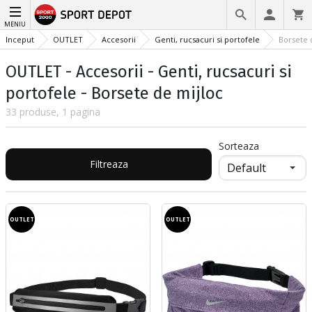
MENIU
Inceput
OUTLET
Accesorii
Genti, rucsacuri si portofele
Borsete 
OUTLET - Accesorii - Genti, rucsacuri si
portofele - Borsete de mijloc
33 produse, 1 pagina
Sorteaza
Filtreaza
OUTLET
OUTLET