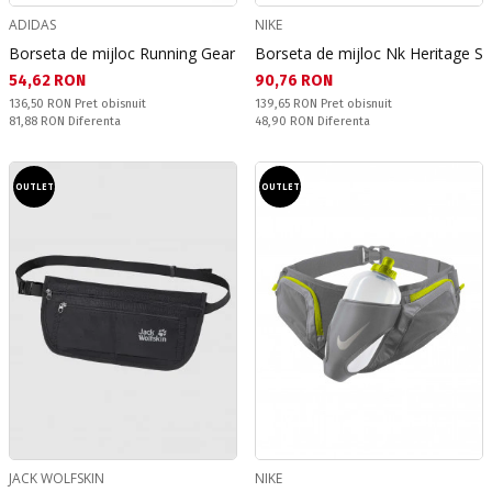
ADIDAS
NIKE
Borseta de mijloc Running Gear
Borseta de mijloc Nk Heritage S
Текуща цена:
Текуща цена:
54,62 RON
90,76 RON
Pret obisnuit:
Pret obisnuit:
136,50 RON
Pret obisnuit
139,65 RON
Pret obisnuit
Спестявате:
Спестявате:
81,88 RON
Diferenta
48,90 RON
Diferenta
OUTLET
OUTLET
JACK WOLFSKIN
NIKE