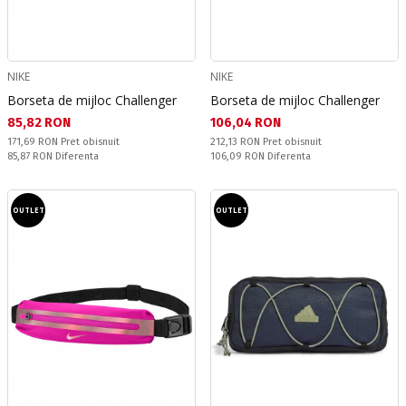
NIKE
NIKE
Borseta de mijloc Challenger
Borseta de mijloc Challenger
Текуща цена:
Текуща цена:
85,82 RON
106,04 RON
Pret obisnuit:
Pret obisnuit:
171,69 RON
Pret obisnuit
212,13 RON
Pret obisnuit
Спестявате:
Спестявате:
85,87 RON
Diferenta
106,09 RON
Diferenta
OUTLET
OUTLET