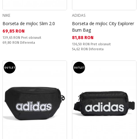
NIKE
ADIDAS
Borseta de mijloc Slim 2.0
Borseta de mijloc City Explorer
Bum Bag
Текуща цена:
69,85 RON
Текуща цена:
81,88 RON
Pret obisnuit:
139,65 RON
Pret obisnuit
Спестявате:
69,80 RON
Diferenta
Pret obisnuit:
136,50 RON
Pret obisnuit
Спестявате:
54,62 RON
Diferenta
OUTLET
OUTLET