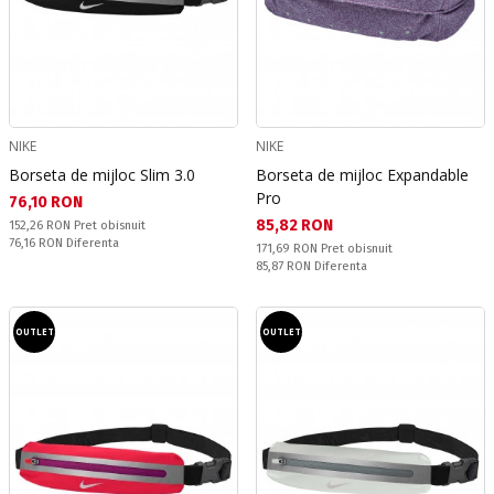
NIKE
NIKE
Borseta de mijloc Slim 3.0
Borseta de mijloc Expandable
Pro
Текуща цена:
76,10 RON
Текуща цена:
85,82 RON
Pret obisnuit:
152,26 RON
Pret obisnuit
Спестявате:
76,16 RON
Diferenta
Pret obisnuit:
171,69 RON
Pret obisnuit
Спестявате:
85,87 RON
Diferenta
OUTLET
OUTLET