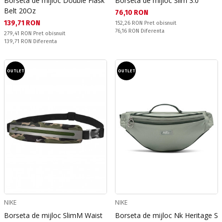
Borseta de mijloc Double Flask
Borseta de mijloc Slim 3.0
Belt 20Oz
Текуща цена:
76,10 RON
Текуща цена:
139,71 RON
Pret obisnuit:
152,26 RON
Pret obisnuit
Спестявате:
76,16 RON
Diferenta
Pret obisnuit:
279,41 RON
Pret obisnuit
Спестявате:
139,71 RON
Diferenta
OUTLET
OUTLET
NIKE
NIKE
Borseta de mijloc SlimM Waist
Borseta de mijloc Nk Heritage S