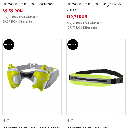
Borseta de mijloc Document
Borseta de mijloc Large Flask
20Oz
Текуща цена:
69,59 RON
Текуща цена:
139,71 RON
Pret obisnuit:
139,18 RON
Pret obisnuit
Спестявате:
69,59 RON
Diferenta
Pret obisnuit:
279,41 RON
Pret obisnuit
Спестявате:
139,71 RON
Diferenta
OUTLET
OUTLET
NIKE
NIKE