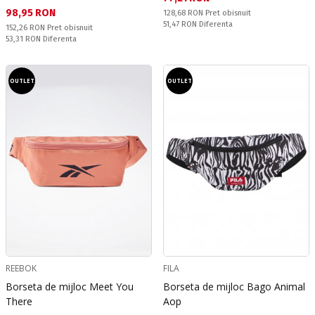
Текуща цена:
98,95 RON
Pret obisnuit:
128,68 RON
Pret obisnuit
Спестявате:
51,47 RON
Diferenta
Pret obisnuit:
152,26 RON
Pret obisnuit
Спестявате:
53,31 RON
Diferenta
OUTLET
OUTLET
REEBOK
FILA
Borseta de mijloc Meet You
Borseta de mijloc Bago Animal
There
Aop