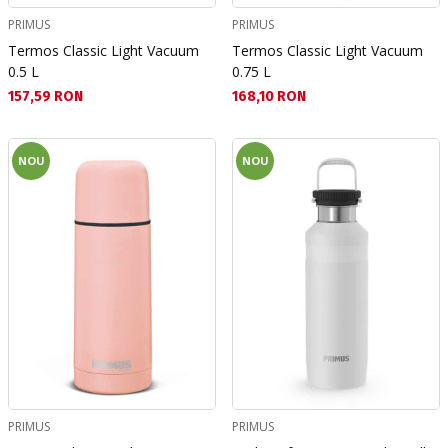
PRIMUS
PRIMUS
Termos Classic Light Vacuum
Termos Classic Light Vacuum
0.5 L
0.75 L
Текуща цена:
Текуща цена:
157,59 RON
168,10 RON
NOU
NOU
PRIMUS
PRIMUS