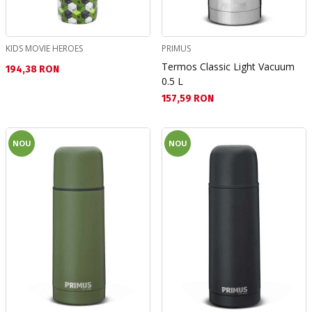
KIDS MOVIE HEROES
PRIMUS
Termos Classic Light Vacuum
Текуща цена:
194,38 RON
0.5 L
Текуща цена:
157,59 RON
NOU
NOU