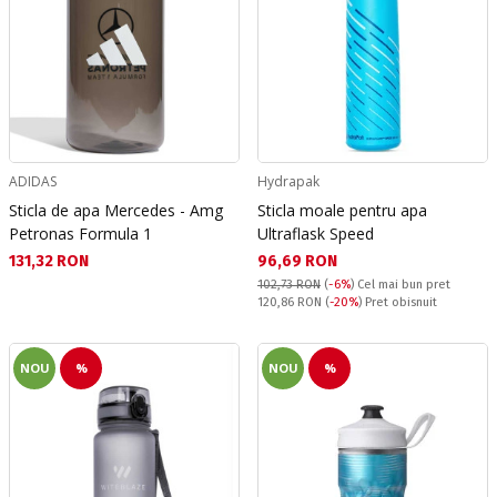
ADIDAS
Hydrapak
Sticla de apa Mercedes - Amg
Sticla moale pentru apa
Petronas Formula 1
Ultraflask Speed
Текуща цена:
Текуща цена:
131,32 RON
96,69 RON
102,73 RON
(
-6%
)
Cel mai bun pret
Pret obisnuit:
120,86 RON
(
-20%
) Pret obisnuit
NOU
%
NOU
%