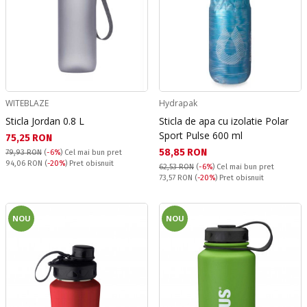
WITEBLAZE
Hydrapak
Sticla Jordan 0.8 L
Sticla de apa cu izolatie Polar
Sport Pulse 600 ml
Текуща цена:
75,25 RON
Текуща цена:
58,85 RON
79,93 RON
(
-6%
)
Cel mai bun pret
Pret obisnuit:
94,06 RON
(
-20%
) Pret obisnuit
62,53 RON
(
-6%
)
Cel mai bun pret
Pret obisnuit:
73,57 RON
(
-20%
) Pret obisnuit
NOU
NOU