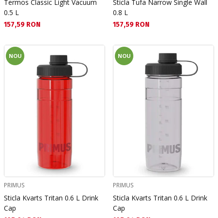
Termos Classic Light Vacuum
Sticla Tufa Narrow Single Wall
0.5 L
0.8 L
Текуща цена:
Текуща цена:
157,59 RON
157,59 RON
NOU
NOU
PRIMUS
PRIMUS
Sticla Kvarts Tritan 0.6 L Drink
Sticla Kvarts Tritan 0.6 L Drink
Cap
Cap