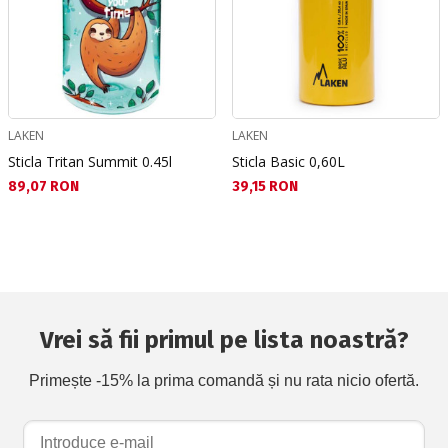
LAKEN
LAKEN
Sticla Tritan Summit 0.45l
Sticla Basic 0,60L
Текуща цена:
Текуща цена:
89,07 RON
39,15 RON
Vrei să fii primul pe lista noastră?
Primește -15% la prima comandă și nu rata nicio ofertă.