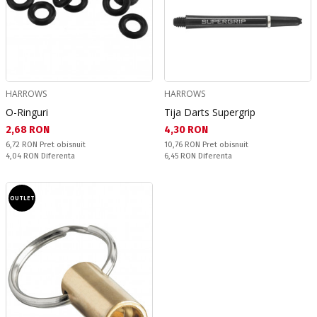
HARROWS
HARROWS
O-Ringuri
Tija Darts Supergrip
Текуща цена:
Текуща цена:
2,68 RON
4,30 RON
Pret obisnuit:
Pret obisnuit:
6,72 RON
Pret obisnuit
10,76 RON
Pret obisnuit
Спестявате:
Спестявате:
4,04 RON
Diferenta
6,45 RON
Diferenta
OUTLET