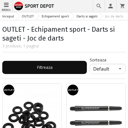
MENIU
Inceput
OUTLET
Echipament sport
Darts si sageti
Joc de darts
OUTLET - Echipament sport - Darts si
sageti - Joc de darts
3 produse, 1 pagina
Sorteaza
Filtreaza
OUTLET
OUTLET