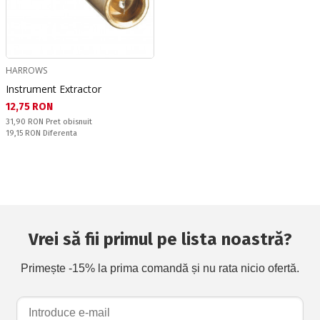
HARROWS
Instrument Extractor
Текуща цена:
12,75 RON
Pret obisnuit:
31,90 RON
Pret obisnuit
Спестявате:
19,15 RON
Diferenta
Vrei să fii primul pe lista noastră?
Primește -15% la prima comandă și nu rata nicio ofertă.