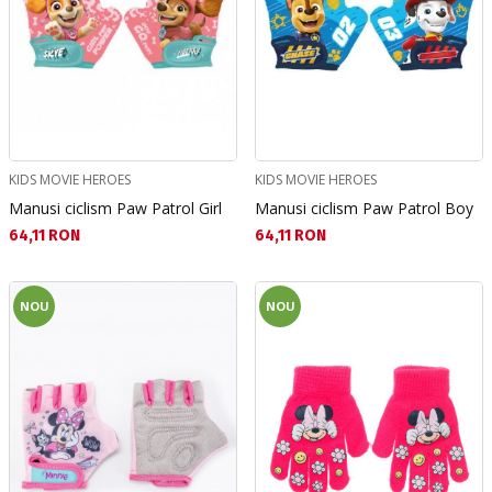
KIDS MOVIE HEROES
KIDS MOVIE HEROES
Manusi ciclism Paw Patrol Girl
Manusi ciclism Paw Patrol Boy
Текуща цена:
Текуща цена:
64,11 RON
64,11 RON
NOU
NOU