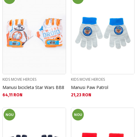
KIDS MOVIE HEROES
KIDS MOVIE HEROES
Manusi bicicleta Star Wars BB8
Manusi Paw Patrol
Текуща цена:
Текуща цена:
64,11 RON
21,23 RON
NOU
NOU