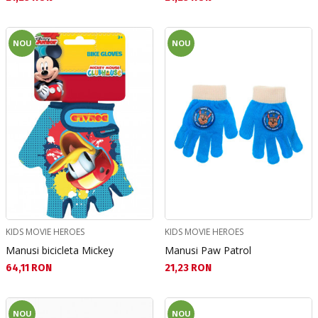
NOU
NOU
KIDS MOVIE HEROES
KIDS MOVIE HEROES
Manusi bicicleta Mickey
Manusi Paw Patrol
Текуща цена:
Текуща цена:
64,11 RON
21,23 RON
NOU
NOU