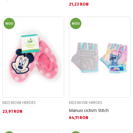
Текуща цена:
21,23 RON
NOU
NOU
KIDS MOVIE HEROES
KIDS MOVIE HEROES
Manusi ciclism Stitch
Текуща цена:
23,91 RON
Текуща цена:
64,11 RON