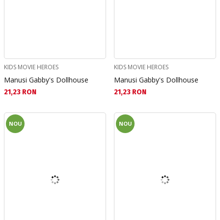
KIDS MOVIE HEROES
KIDS MOVIE HEROES
Manusi Gabby's Dollhouse
Manusi Gabby's Dollhouse
Текуща цена:
Текуща цена:
21,23 RON
21,23 RON
NOU
NOU