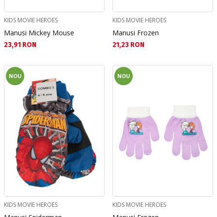
KIDS MOVIE HEROES
KIDS MOVIE HEROES
Manusi Mickey Mouse
Manusi Frozen
Текуща цена:
Текуща цена:
23,91 RON
21,23 RON
NOU
NOU
KIDS MOVIE HEROES
KIDS MOVIE HEROES