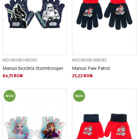
KIDS MOVIE HEROES
KIDS MOVIE HEROES
Manusi bicicleta Stormtrooper
Manusi Paw Patrol
Текуща цена:
Текуща цена:
64,11 RON
21,23 RON
NOU
NOU