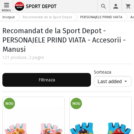
MENIU
Inceput
Recomandat de la Sport Depot
PERSONAJELE PRIND VIATA
Ac
Recomandat de la Sport Depot -
PERSONAJELE PRIND VIATA - Accesorii -
Manusi
121 produse, 2 pagini
Sorteaza
Filtreaza
NOU
NOU