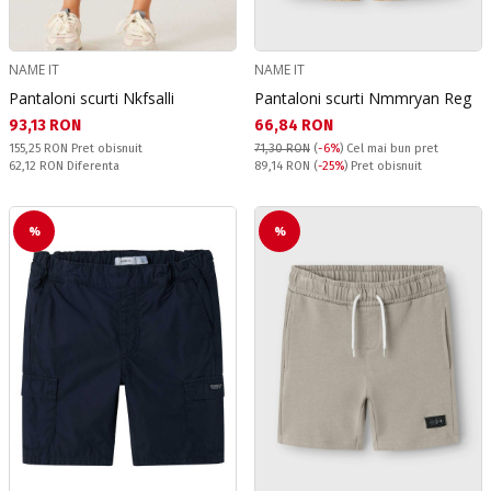
NAME IT
NAME IT
Pantaloni scurti Nkfsalli
Pantaloni scurti Nmmryan Reg
Текуща цена:
Текуща цена:
93,13 RON
66,84 RON
Pret obisnuit:
155,25 RON
Pret obisnuit
71,30 RON
(
-6%
)
Cel mai bun pret
Спестявате:
Pret obisnuit:
62,12 RON
Diferenta
89,14 RON
(
-25%
) Pret obisnuit
%
%