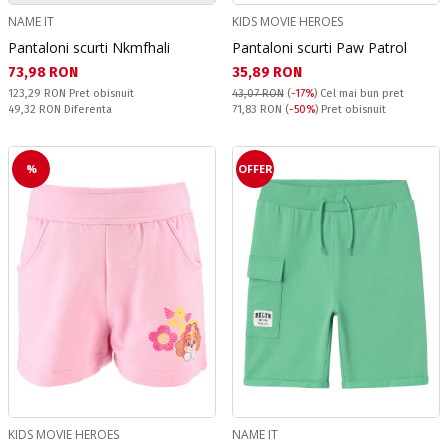
NAME IT
KIDS MOVIE HEROES
Pantaloni scurti Nkmfhali
Pantaloni scurti Paw Patrol
Текуща цена:
Текуща цена:
73,98 RON
35,89 RON
Pret obisnuit:
123,29 RON
Pret obisnuit
43,07 RON
(
-17%
)
Cel mai bun pret
Спестявате:
Pret obisnuit:
49,32 RON
Diferenta
71,83 RON
(
-50%
) Pret obisnuit
%
OFFER
KIDS MOVIE HEROES
NAME IT