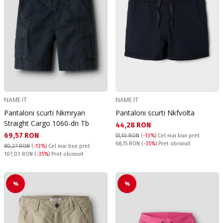
NAME IT
NAME IT
Pantaloni scurti Nkmryan
Pantaloni scurti Nkfvolta
Straight Cargo 1060-dn Tb
Текуща цена:
44,28 RON
Текуща цена:
69,57 RON
51,10 RON
(
-13%
)
Cel mai bun pret
Pret obisnuit:
68,15 RON
(
-35%
) Pret obisnuit
80,27 RON
(
-13%
)
Cel mai bun pret
Pret obisnuit:
107,03 RON
(
-35%
) Pret obisnuit
%
%