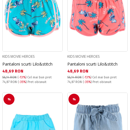
KIDS MOVIE HEROES
KIDS MOVIE HEROES
Pantaloni scurti Lilo&stitch
Pantaloni scurti Lilo&stitch
Текуща цена:
Текуща цена:
48,69 RON
48,69 RON
56,14 RON
(
-13%
)
Cel mai bun pret
56,14 RON
(
-13%
)
Cel mai bun pret
Pret obisnuit:
Pret obisnuit:
74,87 RON
(
-35%
) Pret obisnuit
74,87 RON
(
-35%
) Pret obisnuit
%
%