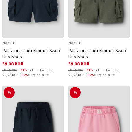
NAME IT
NAME IT
Pantaloni scurti Nmmoli Sweat
Pantaloni scurti Nmmoli Sweat
Unb Noos
Unb Noos
Текуща цена:
Текуща цена:
59,08 RON
59,08 RON
68,21 RON
(
-13%
)
Cel mai bun pret
68,21 RON
(
-13%
)
Cel mai bun pret
Pret obisnuit:
Pret obisnuit:
90,92 RON
(
-35%
) Pret obisnuit
90,92 RON
(
-35%
) Pret obisnuit
%
%