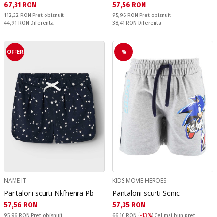
Текуща цена:
Текуща цена:
67,31 RON
57,56 RON
Pret obisnuit:
Pret obisnuit:
112,22 RON
Pret obisnuit
95,96 RON
Pret obisnuit
Спестявате:
Спестявате:
44,91 RON
Diferenta
38,41 RON
Diferenta
OFFER
%
NAME IT
KIDS MOVIE HEROES
Pantaloni scurti Nkfhenra Pb
Pantaloni scurti Sonic
Текуща цена:
Текуща цена:
57,56 RON
57,35 RON
Pret obisnuit:
95,96 RON
Pret obisnuit
66,16 RON
(
-13%
)
Cel mai bun pret