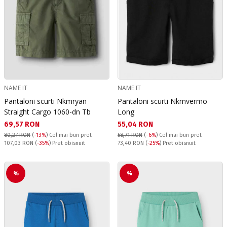
NAME IT
NAME IT
Pantaloni scurti Nkmryan
Pantaloni scurti Nkmvermo
Straight Cargo 1060-dn Tb
Long
Текуща цена:
Текуща цена:
69,57 RON
55,04 RON
80,27 RON
(
-13%
)
Cel mai bun pret
58,71 RON
(
-6%
)
Cel mai bun pret
Pret obisnuit:
Pret obisnuit:
107,03 RON
(
-35%
) Pret obisnuit
73,40 RON
(
-25%
) Pret obisnuit
%
%