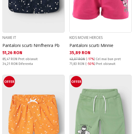
NAME IT
KIDS MOVIE HEROES
Pantaloni scurti Nmfhenra Pb
Pantaloni scurti Minnie
Текуща цена:
Текуща цена:
51,26 RON
35,89 RON
Pret obisnuit:
85,47 RON
Pret obisnuit
43,07 RON
(
-17%
)
Cel mai bun pret
Спестявате:
Pret obisnuit:
34,21 RON
Diferenta
71,83 RON
(
-50%
) Pret obisnuit
OFFER
OFFER