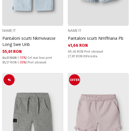
NAME IT
NAME IT
Pantaloni scurti Nkmvivasse
Pantaloni scurti Nmffriana Pb
Long Swe Unb
Текуща цена:
41,66 RON
Текуща цена:
55,61 RON
Pret obisnuit:
69,46 RON
Pret obisnuit
Спестявате:
27,81 RON
Diferenta
64,17 RON
(
-13%
)
Cel mai bun pret
Pret obisnuit:
85,57 RON
(
-35%
) Pret obisnuit
%
OFFER