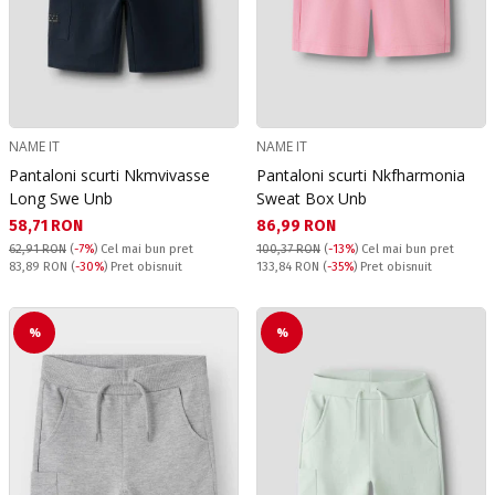
NAME IT
NAME IT
Pantaloni scurti Nkmvivasse
Pantaloni scurti Nkfharmonia
Long Swe Unb
Sweat Box Unb
Текуща цена:
Текуща цена:
58,71 RON
86,99 RON
62,91 RON
(
-7%
)
Cel mai bun pret
100,37 RON
(
-13%
)
Cel mai bun pret
Pret obisnuit:
Pret obisnuit:
83,89 RON
(
-30%
) Pret obisnuit
133,84 RON
(
-35%
) Pret obisnuit
%
%