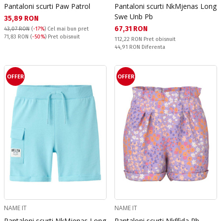
Pantaloni scurti Paw Patrol
Pantaloni scurti NkMjenas Long
Swe Unb Pb
Текуща цена:
35,89 RON
Текуща цена:
67,31 RON
43,07 RON
(
-17%
)
Cel mai bun pret
Pret obisnuit:
71,83 RON
(
-50%
) Pret obisnuit
Pret obisnuit:
112,22 RON
Pret obisnuit
Спестявате:
44,91 RON
Diferenta
OFFER
OFFER
NAME IT
NAME IT
Pantaloni scurti NkMjenas Long
Pantaloni scurti Nkffida Pb