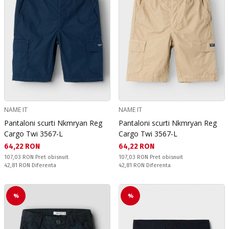
NAME IT
NAME IT
Pantaloni scurti Nkmryan Reg
Pantaloni scurti Nkmryan Reg
Cargo Twi 3567-L
Cargo Twi 3567-L
Текуща цена:
Текуща цена:
64,22 RON
64,22 RON
Pret obisnuit:
Pret obisnuit:
107,03 RON
Pret obisnuit
107,03 RON
Pret obisnuit
Спестявате:
Спестявате:
42,81 RON
Diferenta
42,81 RON
Diferenta
%
%