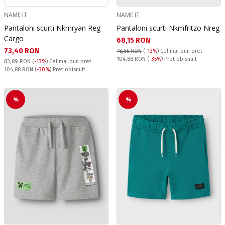
NAME IT
NAME IT
Pantaloni scurti Nkmryan Reg
Pantaloni scurti Nkmfritzo Nreg
Cargo
Текуща цена:
68,15 RON
Текуща цена:
73,40 RON
78,65 RON
(
-13%
)
Cel mai bun pret
Pret obisnuit:
104,88 RON
(
-35%
) Pret obisnuit
83,89 RON
(
-13%
)
Cel mai bun pret
Pret obisnuit:
104,88 RON
(
-30%
) Pret obisnuit
%
%