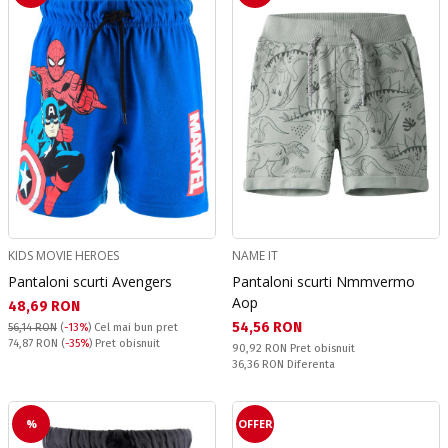
KIDS MOVIE HEROES
NAME IT
Pantaloni scurti Avengers
Pantaloni scurti Nmmvermo
Aop
Текуща цена:
48,69 RON
Текуща цена:
54,56 RON
56,14 RON
(
-13%
)
Cel mai bun pret
Pret obisnuit:
74,87 RON
(
-35%
) Pret obisnuit
Pret obisnuit:
90,92 RON
Pret obisnuit
Спестявате:
36,36 RON
Diferenta
%
OFFER