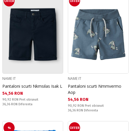
OFFER
OFFER
NAME IT
NAME IT
Pantaloni scurti Nkmsilas Isak L
Pantaloni scurti Nmmvermo
Aop
Текуща цена:
54,56 RON
Текуща цена:
54,56 RON
Pret obisnuit:
90,92 RON
Pret obisnuit
Спестявате:
36,36 RON
Diferenta
Pret obisnuit:
90,92 RON
Pret obisnuit
Спестявате:
36,36 RON
Diferenta
%
OFFER