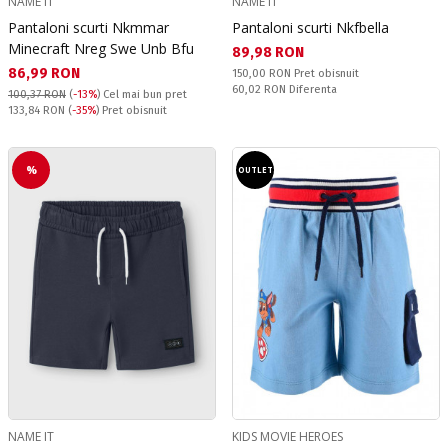
NAME IT
NAME IT
Pantaloni scurti Nkmmar
Pantaloni scurti Nkfbella
Minecraft Nreg Swe Unb Bfu
Текуща цена:
89,98 RON
Текуща цена:
86,99 RON
Pret obisnuit:
150,00 RON
Pret obisnuit
Спестявате:
60,02 RON
Diferenta
100,37 RON
(
-13%
)
Cel mai bun pret
Pret obisnuit:
133,84 RON
(
-35%
) Pret obisnuit
%
OUTLET
NAME IT
KIDS MOVIE HEROES