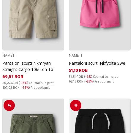
NAME IT
NAME IT
Pantaloni scurti Nkmryan
Pantaloni scurti Nkfvolta Swe
Straight Cargo 1060-dn Tb
Текуща цена:
51,10 RON
Текуща цена:
69,57 RON
54,51 RON
(
-6%
)
Cel mai bun pret
Pret obisnuit:
68,15 RON
(
-25%
) Pret obisnuit
80,27 RON
(
-13%
)
Cel mai bun pret
Pret obisnuit:
107,03 RON
(
-35%
) Pret obisnuit
%
%