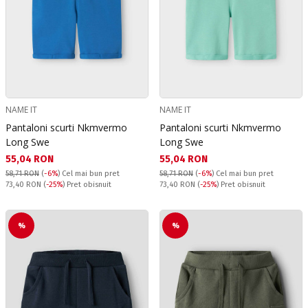
NAME IT
NAME IT
Pantaloni scurti Nkmvermo
Pantaloni scurti Nkmvermo
Long Swe
Long Swe
Текуща цена:
Текуща цена:
55,04 RON
55,04 RON
58,71 RON
(
-6%
)
Cel mai bun pret
58,71 RON
(
-6%
)
Cel mai bun pret
Pret obisnuit:
Pret obisnuit:
73,40 RON
(
-25%
) Pret obisnuit
73,40 RON
(
-25%
) Pret obisnuit
%
%