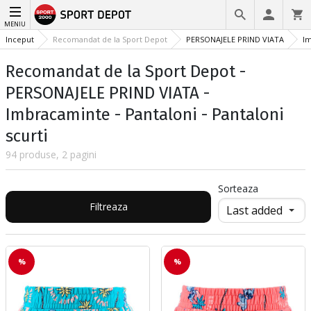
MENIU
Inceput
Recomandat de la Sport Depot
PERSONAJELE PRIND VIATA
I
Recomandat de la Sport Depot -
PERSONAJELE PRIND VIATA -
Imbracaminte - Pantaloni - Pantaloni
scurti
94 produse, 2 pagini
Sorteaza
Filtreaza
%
%