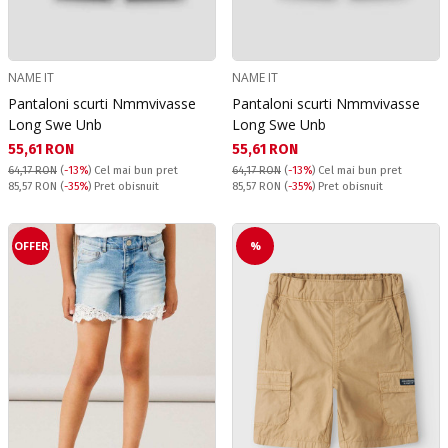
NAME IT
NAME IT
Pantaloni scurti Nmmvivasse
Pantaloni scurti Nmmvivasse
Long Swe Unb
Long Swe Unb
Текуща цена:
Текуща цена:
55,61 RON
55,61 RON
64,17 RON
(
-13%
)
Cel mai bun pret
64,17 RON
(
-13%
)
Cel mai bun pret
Pret obisnuit:
Pret obisnuit:
85,57 RON
(
-35%
) Pret obisnuit
85,57 RON
(
-35%
) Pret obisnuit
OFFER
%