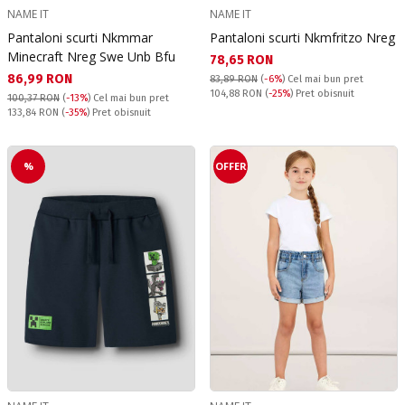
NAME IT
NAME IT
Pantaloni scurti Nkmmar
Pantaloni scurti Nkmfritzo Nreg
Minecraft Nreg Swe Unb Bfu
Текуща цена:
78,65 RON
Текуща цена:
86,99 RON
83,89 RON
(
-6%
)
Cel mai bun pret
Pret obisnuit:
104,88 RON
(
-25%
) Pret obisnuit
100,37 RON
(
-13%
)
Cel mai bun pret
Pret obisnuit:
133,84 RON
(
-35%
) Pret obisnuit
%
OFFER