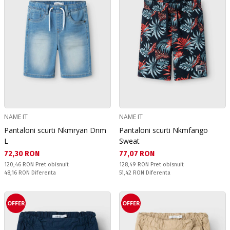
NAME IT
NAME IT
Pantaloni scurti Nkmryan Dnm
Pantaloni scurti Nkmfango
L
Sweat
Текуща цена:
Текуща цена:
72,30 RON
77,07 RON
Pret obisnuit:
Pret obisnuit:
120,46 RON
Pret obisnuit
128,49 RON
Pret obisnuit
Спестявате:
Спестявате:
48,16 RON
Diferenta
51,42 RON
Diferenta
OFFER
OFFER