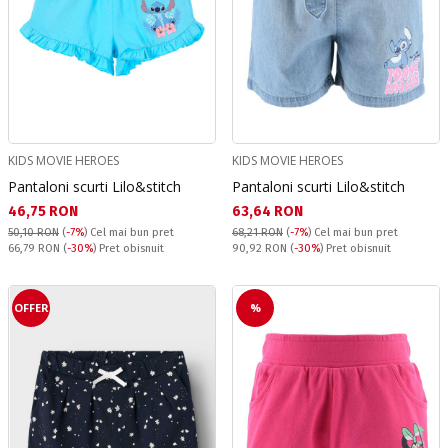
KIDS MOVIE HEROES
KIDS MOVIE HEROES
Pantaloni scurti Lilo&stitch
Pantaloni scurti Lilo&stitch
Текуща цена:
Текуща цена:
46,75 RON
63,64 RON
50,10 RON
(
-7%
)
Cel mai bun pret
68,21 RON
(
-7%
)
Cel mai bun pret
Pret obisnuit:
Pret obisnuit:
66,79 RON
(
-30%
) Pret obisnuit
90,92 RON
(
-30%
) Pret obisnuit
OFFER
%