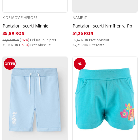
KIDS MOVIE HEROES
NAME IT
Pantaloni scurti Minnie
Pantaloni scurti Nmfhenra Pb
Текуща цена:
Текуща цена:
35,89 RON
51,26 RON
Pret obisnuit:
43,07 RON
(
-17%
)
Cel mai bun pret
85,47 RON
Pret obisnuit
Pret obisnuit:
Спестявате:
71,83 RON
(
-50%
) Pret obisnuit
34,21 RON
Diferenta
OFFER
%