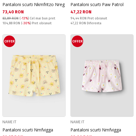
Pantaloni scurti Nkmfritzo Nreg
Pantaloni scurti Paw Patrol
Текуща цена:
Текуща цена:
73,40 RON
47,22 RON
Pret obisnuit:
83,89 RON
(
-13%
)
Cel mai bun pret
94,44 RON
Pret obisnuit
Pret obisnuit:
Спестявате:
104,88 RON
(
-30%
) Pret obisnuit
47,22 RON
Diferenta
OFFER
OFFER
NAME IT
NAME IT
Pantaloni scurti Nmfvigga
Pantaloni scurti Nmfvigga