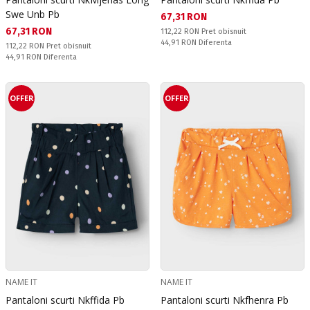
Swe Unb Pb
Текуща цена:
67,31 RON
Текуща цена:
67,31 RON
Pret obisnuit:
112,22 RON
Pret obisnuit
Спестявате:
44,91 RON
Diferenta
Pret obisnuit:
112,22 RON
Pret obisnuit
Спестявате:
44,91 RON
Diferenta
OFFER
OFFER
NAME IT
NAME IT
Pantaloni scurti Nkffida Pb
Pantaloni scurti Nkfhenra Pb