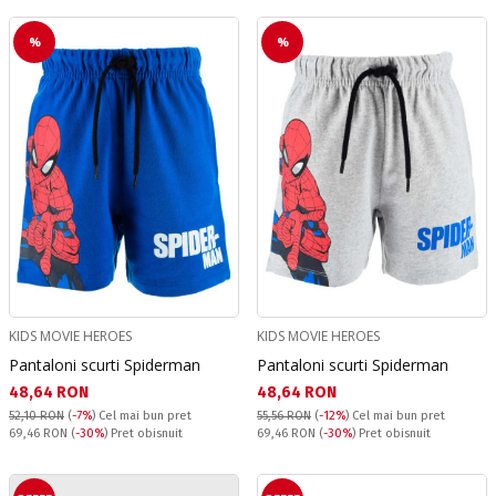
%
%
KIDS MOVIE HEROES
KIDS MOVIE HEROES
Pantaloni scurti Spiderman
Pantaloni scurti Spiderman
Текуща цена:
Текуща цена:
48,64 RON
48,64 RON
52,10 RON
(
-7%
)
Cel mai bun pret
55,56 RON
(
-12%
)
Cel mai bun pret
Pret obisnuit:
Pret obisnuit:
69,46 RON
(
-30%
) Pret obisnuit
69,46 RON
(
-30%
) Pret obisnuit