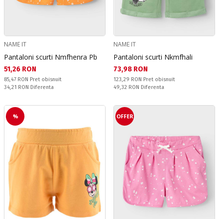
NAME IT
NAME IT
Pantaloni scurti Nmfhenra Pb
Pantaloni scurti Nkmfhali
Текуща цена:
Текуща цена:
51,26 RON
73,98 RON
Pret obisnuit:
Pret obisnuit:
85,47 RON
Pret obisnuit
123,29 RON
Pret obisnuit
Спестявате:
Спестявате:
34,21 RON
Diferenta
49,32 RON
Diferenta
%
OFFER