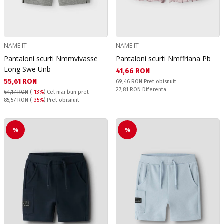
NAME IT
NAME IT
Pantaloni scurti Nmmvivasse
Pantaloni scurti Nmffriana Pb
Long Swe Unb
Текуща цена:
41,66 RON
Текуща цена:
55,61 RON
Pret obisnuit:
69,46 RON
Pret obisnuit
Спестявате:
27,81 RON
Diferenta
64,17 RON
(
-13%
)
Cel mai bun pret
Pret obisnuit:
85,57 RON
(
-35%
) Pret obisnuit
%
%