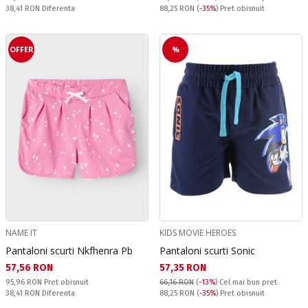
Спестявате:
Pret obisnuit:
38,41 RON
Diferenta
88,25 RON
(
-35%
) Pret obisnuit
OFFER
%
NAME IT
KIDS MOVIE HEROES
Pantaloni scurti Nkfhenra Pb
Pantaloni scurti Sonic
Текуща цена:
Текуща цена:
57,56 RON
57,35 RON
Pret obisnuit:
95,96 RON
Pret obisnuit
66,16 RON
(
-13%
)
Cel mai bun pret
Спестявате:
Pret obisnuit:
38,41 RON
Diferenta
88,25 RON
(
-35%
) Pret obisnuit