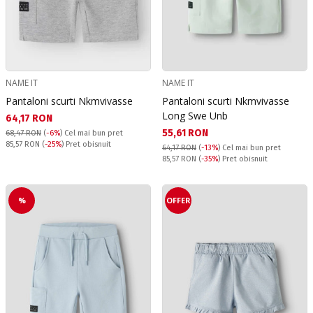
NAME IT
NAME IT
Pantaloni scurti Nkmvivasse
Pantaloni scurti Nkmvivasse
Long Swe Unb
Текуща цена:
64,17 RON
Текуща цена:
55,61 RON
68,47 RON
(
-6%
)
Cel mai bun pret
Pret obisnuit:
85,57 RON
(
-25%
) Pret obisnuit
64,17 RON
(
-13%
)
Cel mai bun pret
Pret obisnuit:
85,57 RON
(
-35%
) Pret obisnuit
%
OFFER