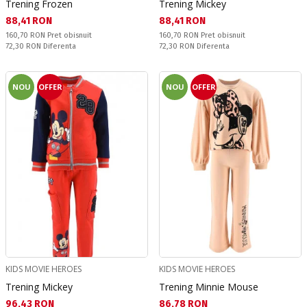
Trening Frozen
Trening Mickey
Текуща цена:
Текуща цена:
88,41 RON
88,41 RON
Pret obisnuit:
Pret obisnuit:
160,70 RON
Pret obisnuit
160,70 RON
Pret obisnuit
Спестявате:
Спестявате:
72,30 RON
Diferenta
72,30 RON
Diferenta
NOU
OFFER
NOU
OFFER
KIDS MOVIE HEROES
KIDS MOVIE HEROES
Trening Mickey
Trening Minnie Mouse
Текуща цена:
Текуща цена:
96,43 RON
86,78 RON