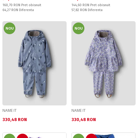
Pret obisnuit:
Pret obisnuit:
160,70 RON
Pret obisnuit
144,60 RON
Pret obisnuit
Спестявате:
Спестявате:
64,27 RON
Diferenta
57,82 RON
Diferenta
NOU
NOU
NAME IT
NAME IT
Текуща цена:
Текуща цена:
330,48 RON
330,48 RON