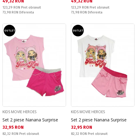
Текуща цена:
Текуща цена:
49,32 RON
49,32 RON
Pret obisnuit:
Pret obisnuit:
123,29 RON
Pret obisnuit
123,29 RON
Pret obisnuit
Спестявате:
Спестявате:
73,98 RON
Diferenta
73,98 RON
Diferenta
OUTLET
OUTLET
KIDS MOVIE HEROES
KIDS MOVIE HEROES
Set 2 piese Nanana Surprise
Set 2 piese Nanana Surprise
Текуща цена:
Текуща цена:
32,95 RON
32,95 RON
Pret obisnuit:
Pret obisnuit:
82,32 RON
Pret obisnuit
82,32 RON
Pret obisnuit