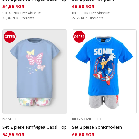
Текуща цена:
Текуща цена:
54,56 RON
66,68 RON
Pret obisnuit:
Pret obisnuit:
90,92 RON
Pret obisnuit
88,93 RON
Pret obisnuit
Спестявате:
Спестявате:
36,36 RON
Diferenta
22,25 RON
Diferenta
OFFER
OFFER
NAME IT
KIDS MOVIE HEROES
Set 2 piese Nmfvigea Capsl Top
Set 2 piese Sonicmodern
Текуща цена:
Текуща цена:
54,56 RON
66,68 RON