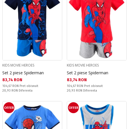
KIDS MOVIE HEROES
KIDS MOVIE HEROES
Set 2 piese Spiderman
Set 2 piese Spiderman
Текуща цена:
Текуща цена:
83,74 RON
83,74 RON
Pret obisnuit:
Pret obisnuit:
104,67 RON
Pret obisnuit
104,67 RON
Pret obisnuit
Спестявате:
Спестявате:
20,93 RON
Diferenta
20,93 RON
Diferenta
OFFER
OFFER