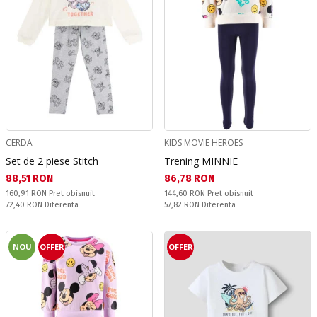
CERDA
KIDS MOVIE HEROES
Set de 2 piese Stitch
Trening MINNIE
Текуща цена:
Текуща цена:
88,51 RON
86,78 RON
Pret obisnuit:
Pret obisnuit:
160,91 RON
Pret obisnuit
144,60 RON
Pret obisnuit
Спестявате:
Спестявате:
72,40 RON
Diferenta
57,82 RON
Diferenta
NOU
OFFER
OFFER