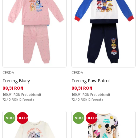
CERDA
CERDA
Trening Bluey
Trening Paw Patrol
Текуща цена:
Текуща цена:
88,51 RON
88,51 RON
Pret obisnuit:
Pret obisnuit:
160,91 RON
Pret obisnuit
160,91 RON
Pret obisnuit
Спестявате:
Спестявате:
72,40 RON
Diferenta
72,40 RON
Diferenta
NOU
OFFER
NOU
OFFER