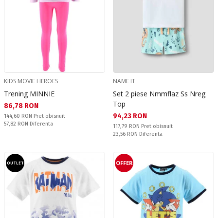
KIDS MOVIE HEROES
NAME IT
Trening MINNIE
Set 2 piese Nmmflaz Ss Nreg
Top
Текуща цена:
86,78 RON
Текуща цена:
94,23 RON
Pret obisnuit:
144,60 RON
Pret obisnuit
Спестявате:
57,82 RON
Diferenta
Pret obisnuit:
117,79 RON
Pret obisnuit
Спестявате:
23,56 RON
Diferenta
OFFER
OUTLET