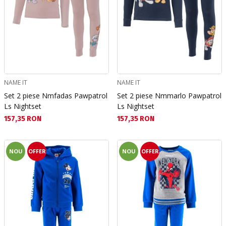
NAME IT
NAME IT
Set 2 piese Nmfadas Pawpatrol
Set 2 piese Nmmarlo Pawpatrol
Ls Nightset
Ls Nightset
Текуща цена:
Текуща цена:
157,35 RON
157,35 RON
NOU
OFFER
NOU
OFFER