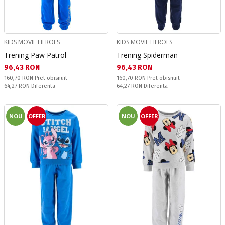
KIDS MOVIE HEROES
KIDS MOVIE HEROES
Trening Paw Patrol
Trening Spiderman
Текуща цена:
Текуща цена:
96,43 RON
96,43 RON
Pret obisnuit:
Pret obisnuit:
160,70 RON
Pret obisnuit
160,70 RON
Pret obisnuit
Спестявате:
Спестявате:
64,27 RON
Diferenta
64,27 RON
Diferenta
NOU
OFFER
NOU
OFFER