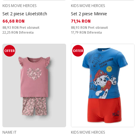
KIDS MOVIE HEROES
KIDS MOVIE HEROES
Set 2 piese Liloetstitch
Set 2 piese Minnie
Текуща цена:
Текуща цена:
66,68 RON
71,14 RON
Pret obisnuit:
Pret obisnuit:
88,93 RON
Pret obisnuit
88,93 RON
Pret obisnuit
Спестявате:
Спестявате:
22,25 RON
Diferenta
17,79 RON
Diferenta
OFFER
OFFER
NAME IT
KIDS MOVIE HEROES