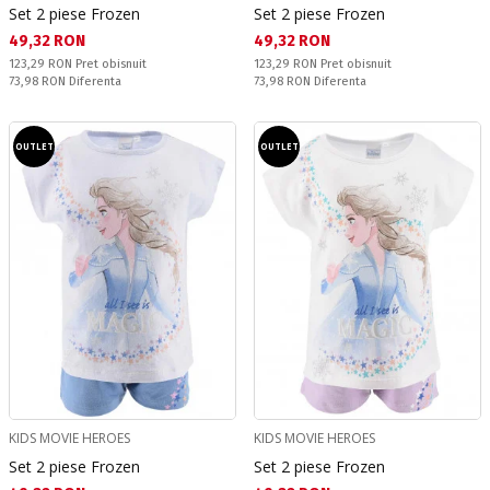
Set 2 piese Frozen
Set 2 piese Frozen
Текуща цена:
Текуща цена:
49,32 RON
49,32 RON
Pret obisnuit:
Pret obisnuit:
123,29 RON
Pret obisnuit
123,29 RON
Pret obisnuit
Спестявате:
Спестявате:
73,98 RON
Diferenta
73,98 RON
Diferenta
OUTLET
OUTLET
KIDS MOVIE HEROES
KIDS MOVIE HEROES
Set 2 piese Frozen
Set 2 piese Frozen