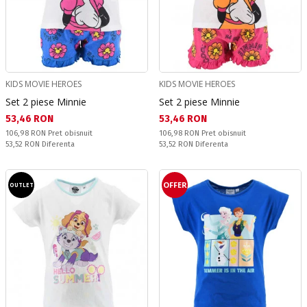
KIDS MOVIE HEROES
KIDS MOVIE HEROES
Set 2 piese Minnie
Set 2 piese Minnie
Текуща цена:
Текуща цена:
53,46 RON
53,46 RON
Pret obisnuit:
Pret obisnuit:
106,98 RON
Pret obisnuit
106,98 RON
Pret obisnuit
Спестявате:
Спестявате:
53,52 RON
Diferenta
53,52 RON
Diferenta
OFFER
OUTLET