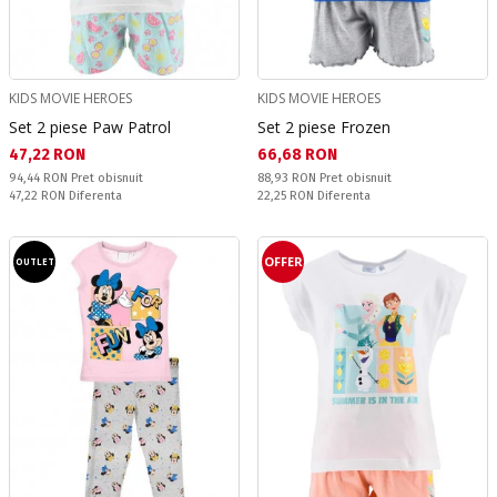
KIDS MOVIE HEROES
KIDS MOVIE HEROES
Set 2 piese Paw Patrol
Set 2 piese Frozen
Текуща цена:
Текуща цена:
47,22 RON
66,68 RON
Pret obisnuit:
Pret obisnuit:
94,44 RON
Pret obisnuit
88,93 RON
Pret obisnuit
Спестявате:
Спестявате:
47,22 RON
Diferenta
22,25 RON
Diferenta
OFFER
OUTLET