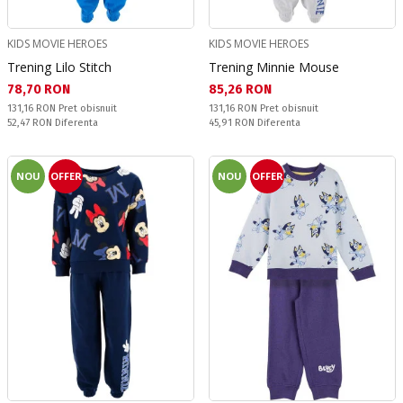
KIDS MOVIE HEROES
KIDS MOVIE HEROES
Trening Lilo Stitch
Trening Minnie Mouse
Текуща цена:
Текуща цена:
78,70 RON
85,26 RON
Pret obisnuit:
Pret obisnuit:
131,16 RON
Pret obisnuit
131,16 RON
Pret obisnuit
Спестявате:
Спестявате:
52,47 RON
Diferenta
45,91 RON
Diferenta
NOU
OFFER
NOU
OFFER