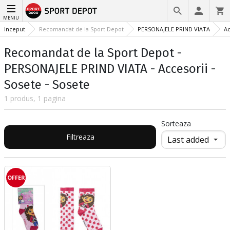
MENIU
Inceput
Recomandat de la Sport Depot
PERSONAJELE PRIND VIATA
Ac
Recomandat de la Sport Depot -
PERSONAJELE PRIND VIATA - Accesorii -
Sosete - Sosete
1 produs, 1 pagina
Sorteaza
Filtreaza
OFFER