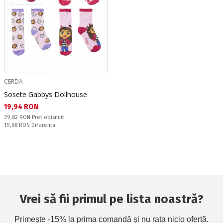
CERDA
Sosete Gabbys Dollhouse
Текуща цена:
19,94 RON
Pret obisnuit:
39,82 RON
Pret obisnuit
Спестявате:
19,88 RON
Diferenta
Vrei să fii primul pe lista noastră?
Primește -15% la prima comandă și nu rata nicio ofertă.