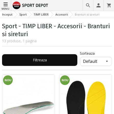
MENIU
Inceput
Sport
TIMP LIBER
Accesorii
Branturi si sireturi
Sport - TIMP LIBER - Accesorii - Branturi
si sireturi
13 produse, 1 pagina
Sorteaza
Filtreaza
NOU
NOU