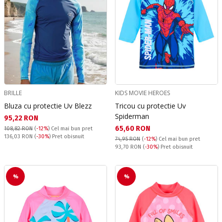
BRILLE
KIDS MOVIE HEROES
Bluza cu protectie Uv Blezz
Tricou cu protectie Uv
Spiderman
Текуща цена:
95,22 RON
Текуща цена:
65,60 RON
108,82 RON
(
-12%
)
Cel mai bun pret
Pret obisnuit:
136,03 RON
(
-30%
) Pret obisnuit
74,95 RON
(
-12%
)
Cel mai bun pret
Pret obisnuit:
93,70 RON
(
-30%
) Pret obisnuit
%
%