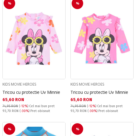
%
%
KIDS MOVIE HEROES
KIDS MOVIE HEROES
Tricou cu protectie Uv Minnie
Tricou cu protectie Uv Minnie
Текуща цена:
Текуща цена:
65,60 RON
65,60 RON
74,95 RON
(
-12%
)
Cel mai bun pret
74,95 RON
(
-12%
)
Cel mai bun pret
Pret obisnuit:
Pret obisnuit:
93,70 RON
(
-30%
) Pret obisnuit
93,70 RON
(
-30%
) Pret obisnuit
%
%