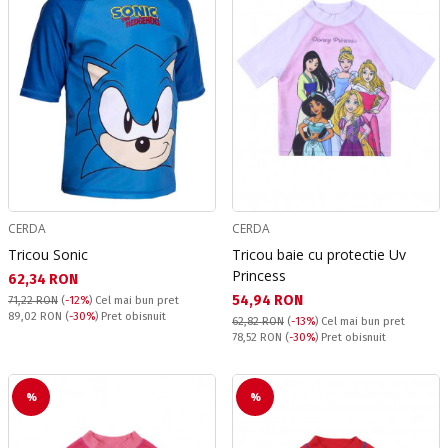
CERDA
CERDA
Tricou Sonic
Tricou baie cu protectie Uv
Princess
Текуща цена:
62,34 RON
Текуща цена:
54,94 RON
71,22 RON
(
-12%
)
Cel mai bun pret
Pret obisnuit:
89,02 RON
(
-30%
) Pret obisnuit
62,82 RON
(
-13%
)
Cel mai bun pret
Pret obisnuit:
78,52 RON
(
-30%
) Pret obisnuit
%
%