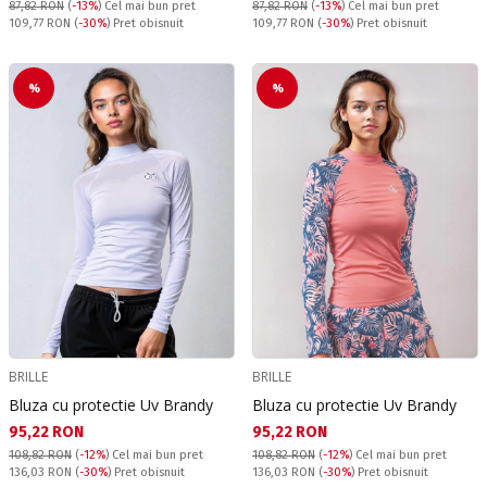
87,82 RON
(
-13%
)
Cel mai bun pret
87,82 RON
(
-13%
)
Cel mai bun pret
Pret obisnuit:
Pret obisnuit:
109,77 RON
(
-30%
) Pret obisnuit
109,77 RON
(
-30%
) Pret obisnuit
%
%
BRILLE
BRILLE
Bluza cu protectie Uv Brandy
Bluza cu protectie Uv Brandy
Текуща цена:
Текуща цена:
95,22 RON
95,22 RON
108,82 RON
(
-12%
)
Cel mai bun pret
108,82 RON
(
-12%
)
Cel mai bun pret
Pret obisnuit:
Pret obisnuit:
136,03 RON
(
-30%
) Pret obisnuit
136,03 RON
(
-30%
) Pret obisnuit