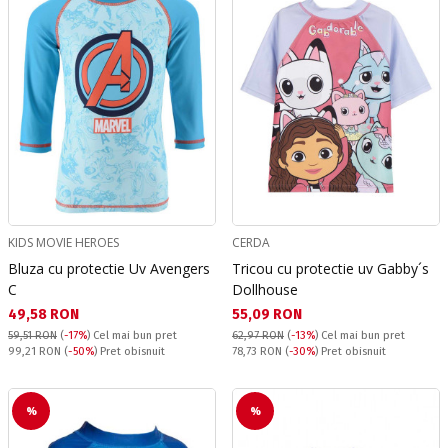
KIDS MOVIE HEROES
CERDA
Bluza cu protectie Uv Avengers
Tricou cu protectie uv Gabby´s
C
Dollhouse
Текуща цена:
Текуща цена:
49,58 RON
55,09 RON
59,51 RON
(
-17%
)
Cel mai bun pret
62,97 RON
(
-13%
)
Cel mai bun pret
Pret obisnuit:
Pret obisnuit:
99,21 RON
(
-50%
) Pret obisnuit
78,73 RON
(
-30%
) Pret obisnuit
%
%