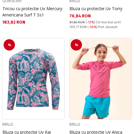
QUIKSILVER
BRILLE
Tricou cu protectie Uv Mercury
Bluza cu protectie Uv Torry
Americana Surf T Ss1
Текуща цена:
76,84 RON
Текуща цена:
183,82 RON
87,82 RON
(
-13%
)
Cel mai bun pret
Pret obisnuit:
109,77 RON
(
-30%
) Pret obisnuit
%
%
BRILLE
BRILLE
Bluza cu protectie Uv Kai
Bluza cu protectie Uv Anica