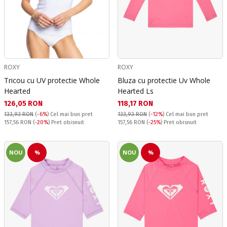
ROXY
ROXY
Tricou cu UV protectie Whole
Bluza cu protectie Uv Whole
Hearted
Hearted Ls
Текуща цена:
Текуща цена:
126,05 RON
118,17 RON
133,93 RON
(
-6%
)
Cel mai bun pret
133,93 RON
(
-12%
)
Cel mai bun pret
Pret obisnuit:
Pret obisnuit:
157,56 RON
(
-20%
) Pret obisnuit
157,56 RON
(
-25%
) Pret obisnuit
NOU
%
NOU
%