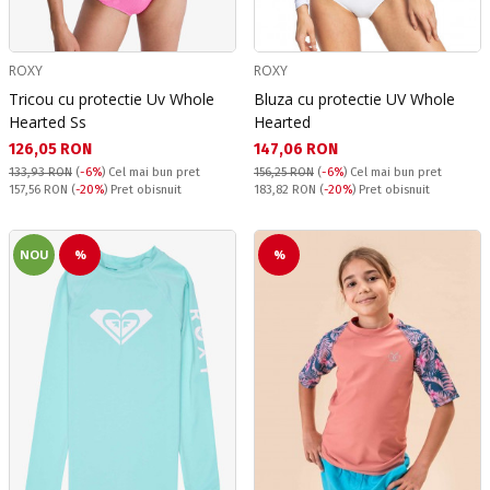
ROXY
ROXY
Tricou cu protectie Uv Whole
Bluza cu protectie UV Whole
Hearted Ss
Hearted
Текуща цена:
Текуща цена:
126,05 RON
147,06 RON
133,93 RON
(
-6%
)
Cel mai bun pret
156,25 RON
(
-6%
)
Cel mai bun pret
Pret obisnuit:
Pret obisnuit:
157,56 RON
(
-20%
) Pret obisnuit
183,82 RON
(
-20%
) Pret obisnuit
NOU
%
%