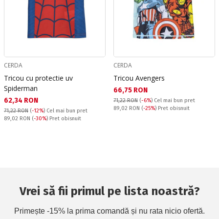
CERDA
CERDA
Tricou cu protectie uv
Tricou Avengers
Spiderman
Текуща цена:
66,75 RON
Текуща цена:
62,34 RON
71,22 RON
(
-6%
)
Cel mai bun pret
Pret obisnuit:
89,02 RON
(
-25%
) Pret obisnuit
71,22 RON
(
-12%
)
Cel mai bun pret
Pret obisnuit:
89,02 RON
(
-30%
) Pret obisnuit
Vrei să fii primul pe lista noastră?
Primește -15% la prima comandă și nu rata nicio ofertă.