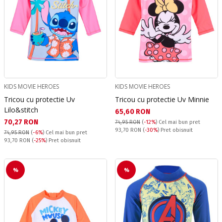
KIDS MOVIE HEROES
KIDS MOVIE HEROES
Tricou cu protectie Uv
Tricou cu protectie Uv Minnie
Lilo&stitch
Текуща цена:
65,60 RON
Текуща цена:
70,27 RON
74,95 RON
(
-12%
)
Cel mai bun pret
Pret obisnuit:
93,70 RON
(
-30%
) Pret obisnuit
74,95 RON
(
-6%
)
Cel mai bun pret
Pret obisnuit:
93,70 RON
(
-25%
) Pret obisnuit
%
%