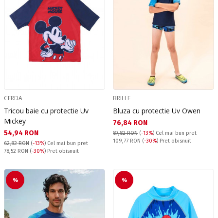
CERDA
BRILLE
Tricou baie cu protectie Uv
Bluza cu protectie Uv Owen
Mickey
Текуща цена:
76,84 RON
Текуща цена:
54,94 RON
87,82 RON
(
-13%
)
Cel mai bun pret
Pret obisnuit:
109,77 RON
(
-30%
) Pret obisnuit
62,82 RON
(
-13%
)
Cel mai bun pret
Pret obisnuit:
78,52 RON
(
-30%
) Pret obisnuit
%
%