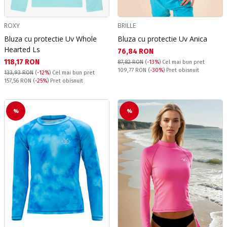
ROXY
BRILLE
Bluza cu protectie Uv Whole
Bluza cu protectie Uv Anica
Hearted Ls
Текуща цена:
76,84 RON
Текуща цена:
118,17 RON
87,82 RON
(
-13%
)
Cel mai bun pret
Pret obisnuit:
109,77 RON
(
-30%
) Pret obisnuit
133,93 RON
(
-12%
)
Cel mai bun pret
Pret obisnuit:
157,56 RON
(
-25%
) Pret obisnuit
%
%