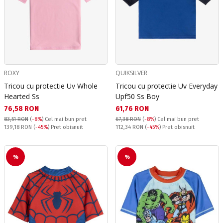
ROXY
QUIKSILVER
Tricou cu protectie Uv Whole
Tricou cu protectie Uv Everyday
Hearted Ss
Upf50 Ss Boy
Текуща цена:
Текуща цена:
76,58 RON
61,76 RON
83,51 RON
(
-8%
)
Cel mai bun pret
67,38 RON
(
-8%
)
Cel mai bun pret
Pret obisnuit:
Pret obisnuit:
139,18 RON
(
-45%
) Pret obisnuit
112,34 RON
(
-45%
) Pret obisnuit
%
%