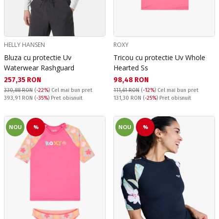
HELLY HANSEN
ROXY
Bluza cu protectie Uv
Tricou cu protectie Uv Whole
Waterwear Rashguard
Hearted Ss
Текуща цена:
Текуща цена:
257,35 RON
98,48 RON
330,88 RON
(
-22%
)
Cel mai bun pret
111,61 RON
(
-12%
)
Cel mai bun pret
Pret obisnuit:
Pret obisnuit:
393,91 RON
(
-35%
) Pret obisnuit
131,30 RON
(
-25%
) Pret obisnuit
NOU
%
NOU
%