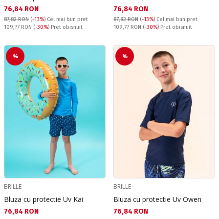
Текуща цена:
Текуща цена:
76,84 RON
76,84 RON
87,82 RON
(
-13%
)
Cel mai bun pret
87,82 RON
(
-13%
)
Cel mai bun pret
Pret obisnuit:
Pret obisnuit:
109,77 RON
(
-30%
) Pret obisnuit
109,77 RON
(
-30%
) Pret obisnuit
%
%
BRILLE
BRILLE
Bluza cu protectie Uv Kai
Bluza cu protectie Uv Owen
Текуща цена:
Текуща цена:
76,84 RON
76,84 RON