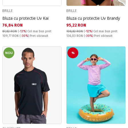
BRILLE
BRILLE
Bluza cu protectie Uv Kai
Bluza cu protectie Uv Brandy
Текуща цена:
Текуща цена:
76,84 RON
95,22 RON
87,82 RON
(
-13%
)
Cel mai bun pret
108,82 RON
(
-12%
)
Cel mai bun pret
Pret obisnuit:
Pret obisnuit:
109,77 RON
(
-30%
) Pret obisnuit
136,03 RON
(
-30%
) Pret obisnuit
NOU
%