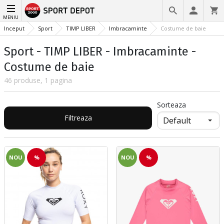
MENIU
Inceput
Sport
TIMP LIBER
Imbracaminte
Costume de baie
Sport - TIMP LIBER - Imbracaminte -
Costume de baie
46 produse, 1 pagina
Sorteaza
Filtreaza
NOU
%
NOU
%