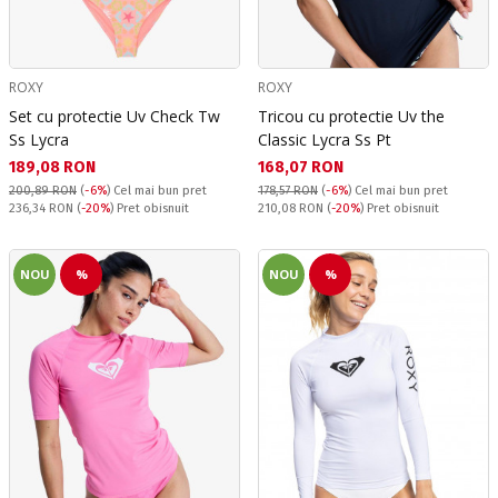
ROXY
ROXY
Set cu protectie Uv Check Tw
Tricou cu protectie Uv the
Ss Lycra
Classic Lycra Ss Pt
Текуща цена:
Текуща цена:
189,08 RON
168,07 RON
200,89 RON
(
-6%
)
Cel mai bun pret
178,57 RON
(
-6%
)
Cel mai bun pret
Pret obisnuit:
Pret obisnuit:
236,34 RON
(
-20%
) Pret obisnuit
210,08 RON
(
-20%
) Pret obisnuit
NOU
%
NOU
%