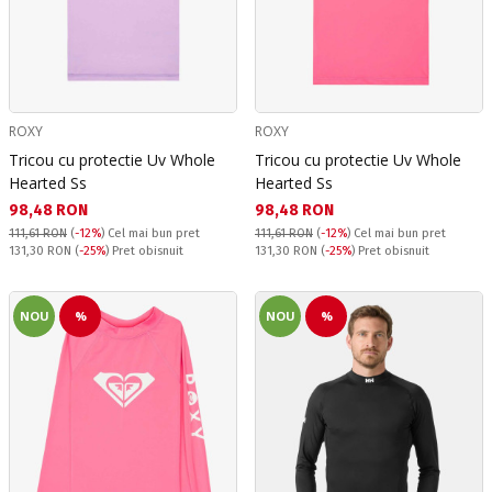
ROXY
ROXY
Tricou cu protectie Uv Whole
Tricou cu protectie Uv Whole
Hearted Ss
Hearted Ss
Текуща цена:
Текуща цена:
98,48 RON
98,48 RON
111,61 RON
(
-12%
)
Cel mai bun pret
111,61 RON
(
-12%
)
Cel mai bun pret
Pret obisnuit:
Pret obisnuit:
131,30 RON
(
-25%
) Pret obisnuit
131,30 RON
(
-25%
) Pret obisnuit
NOU
%
NOU
%