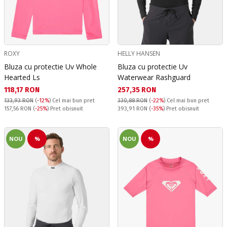
ROXY
HELLY HANSEN
Bluza cu protectie Uv Whole
Bluza cu protectie Uv
Hearted Ls
Waterwear Rashguard
Текуща цена:
Текуща цена:
118,17 RON
257,35 RON
133,93 RON
(
-12%
)
Cel mai bun pret
330,88 RON
(
-22%
)
Cel mai bun pret
Pret obisnuit:
Pret obisnuit:
157,56 RON
(
-25%
) Pret obisnuit
393,91 RON
(
-35%
) Pret obisnuit
NOU
%
NOU
%