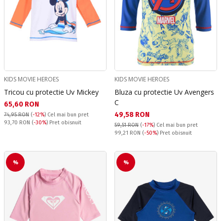
KIDS MOVIE HEROES
KIDS MOVIE HEROES
Tricou cu protectie Uv Mickey
Bluza cu protectie Uv Avengers
C
Текуща цена:
65,60 RON
Текуща цена:
49,58 RON
74,95 RON
(
-12%
)
Cel mai bun pret
Pret obisnuit:
93,70 RON
(
-30%
) Pret obisnuit
59,51 RON
(
-17%
)
Cel mai bun pret
Pret obisnuit:
99,21 RON
(
-50%
) Pret obisnuit
%
%