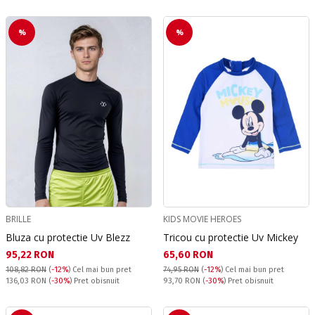
%
%
BRILLE
KIDS MOVIE HEROES
Bluza cu protectie Uv Blezz
Tricou cu protectie Uv Mickey
Текуща цена:
Текуща цена:
95,22 RON
65,60 RON
108,82 RON
(
-12%
)
Cel mai bun pret
74,95 RON
(
-12%
)
Cel mai bun pret
Pret obisnuit:
Pret obisnuit:
136,03 RON
(
-30%
) Pret obisnuit
93,70 RON
(
-30%
) Pret obisnuit