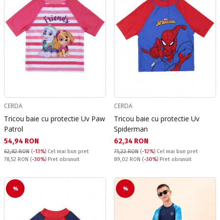
CERDA
CERDA
Tricou baie cu protectie Uv Paw
Tricou baie cu protectie Uv
Patrol
Spiderman
Текуща цена:
Текуща цена:
54,94 RON
62,34 RON
62,82 RON
(
-13%
)
Cel mai bun pret
71,22 RON
(
-12%
)
Cel mai bun pret
Pret obisnuit:
Pret obisnuit:
78,52 RON
(
-30%
) Pret obisnuit
89,02 RON
(
-30%
) Pret obisnuit
%
%