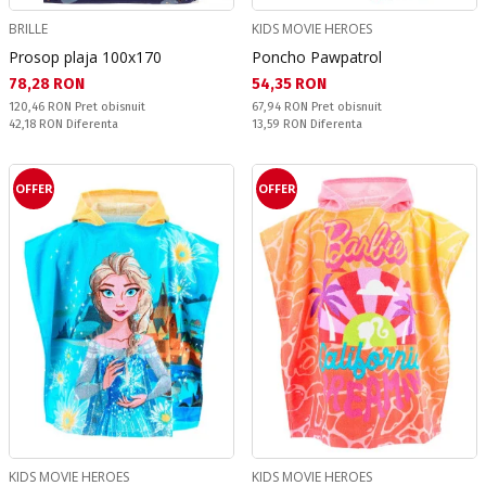
BRILLE
KIDS MOVIE HEROES
Prosop plaja 100x170
Poncho Pawpatrol
Текуща цена:
Текуща цена:
78,28 RON
54,35 RON
Pret obisnuit:
Pret obisnuit:
120,46 RON
Pret obisnuit
67,94 RON
Pret obisnuit
Спестявате:
Спестявате:
42,18 RON
Diferenta
13,59 RON
Diferenta
OFFER
OFFER
KIDS MOVIE HEROES
KIDS MOVIE HEROES