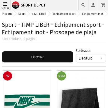
MENIU
Inceput
Sport
TIMP LIBER
Echipament sport
Echipament inot
Sport - TIMP LIBER - Echipament sport -
Echipament inot - Prosoape de plaja
104 produse, 2 pagini
Sorteaza
Filtreaza
%
NOU