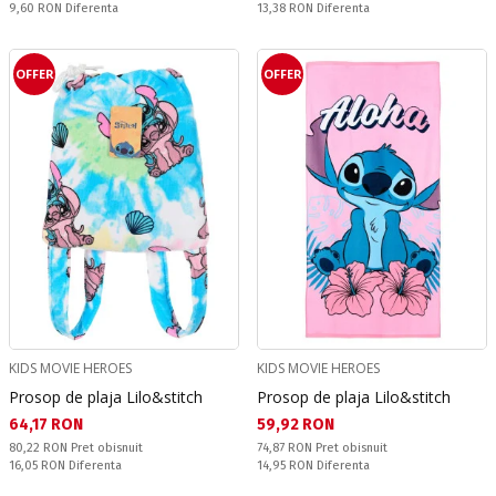
Спестявате:
Спестявате:
9,60 RON
Diferenta
13,38 RON
Diferenta
OFFER
OFFER
KIDS MOVIE HEROES
KIDS MOVIE HEROES
Prosop de plaja Lilo&stitch
Prosop de plaja Lilo&stitch
Текуща цена:
Текуща цена:
64,17 RON
59,92 RON
Pret obisnuit:
Pret obisnuit:
80,22 RON
Pret obisnuit
74,87 RON
Pret obisnuit
Спестявате:
Спестявате:
16,05 RON
Diferenta
14,95 RON
Diferenta