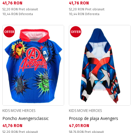
Текуща цена:
Текуща цена:
41,76 RON
41,76 RON
Pret obisnuit:
Pret obisnuit:
52,20 RON
Pret obisnuit
52,20 RON
Pret obisnuit
Спестявате:
Спестявате:
10,44 RON
Diferenta
10,44 RON
Diferenta
OFFER
OFFER
KIDS MOVIE HEROES
KIDS MOVIE HEROES
Poncho Avengersclassic
Prosop de plaja Avengers
Текуща цена:
Текуща цена:
41,76 RON
47,01 RON
Pret obisnuit:
Pret obisnuit:
52,20 RON
Pret obisnuit
58,76 RON
Pret obisnuit