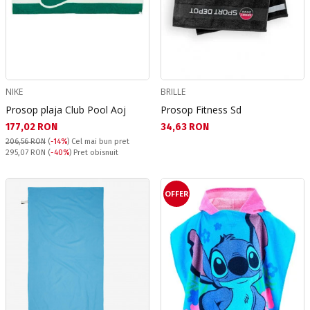
NIKE
BRILLE
Prosop plaja Club Pool Aoj
Prosop Fitness Sd
Текуща цена:
Текуща цена:
177,02 RON
34,63 RON
206,56 RON
(
-14%
)
Cel mai bun pret
Pret obisnuit:
295,07 RON
(
-40%
) Pret obisnuit
OFFER