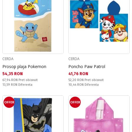
CERDA
CERDA
Prosop plaja Pokemon
Poncho Paw Patrol
Текуща цена:
Текуща цена:
54,35 RON
41,76 RON
Pret obisnuit:
Pret obisnuit:
67,94 RON
Pret obisnuit
52,20 RON
Pret obisnuit
Спестявате:
Спестявате:
13,59 RON
Diferenta
10,44 RON
Diferenta
OFFER
OFFER