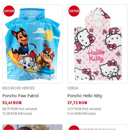
OFFER
OFFER
KIDS MOVIE HEROES
CERDA
Poncho Paw Patrol
Poncho Hello Kitty
Текуща цена:
Текуща цена:
53,41 RON
37,72 RON
Pret obisnuit:
Pret obisnuit:
66,79 RON
Pret obisnuit
47,17 RON
Pret obisnuit
Спестявате:
Спестявате:
13,38 RON
Diferenta
9,44 RON
Diferenta