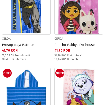
CERDA
CERDA
Prosop plaja Batman
Poncho Gabbys Dollhouse
Текуща цена:
Текуща цена:
41,76 RON
41,76 RON
Pret obisnuit:
Pret obisnuit:
52,20 RON
Pret obisnuit
52,20 RON
Pret obisnuit
Спестявате:
Спестявате:
10,44 RON
Diferenta
10,44 RON
Diferenta
OFFER
OFFER