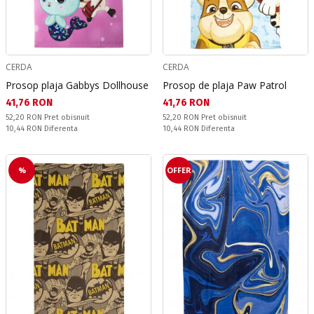
CERDA
CERDA
Prosop plaja Gabbys Dollhouse
Prosop de plaja Paw Patrol
Текуща цена:
Текуща цена:
41,76 RON
41,76 RON
Pret obisnuit:
Pret obisnuit:
52,20 RON
Pret obisnuit
52,20 RON
Pret obisnuit
Спестявате:
Спестявате:
10,44 RON
Diferenta
10,44 RON
Diferenta
%
OFFER