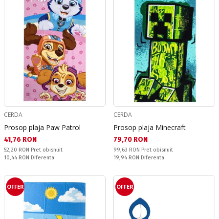
CERDA
CERDA
Prosop plaja Paw Patrol
Prosop plaja Minecraft
Текуща цена:
Текуща цена:
41,76 RON
79,70 RON
Pret obisnuit:
Pret obisnuit:
52,20 RON
Pret obisnuit
99,63 RON
Pret obisnuit
Спестявате:
Спестявате:
10,44 RON
Diferenta
19,94 RON
Diferenta
OFFER
OFFER