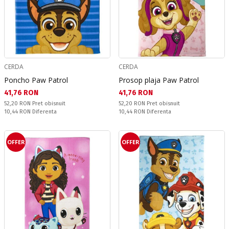
CERDA
CERDA
Poncho Paw Patrol
Prosop plaja Paw Patrol
Текуща цена:
Текуща цена:
41,76 RON
41,76 RON
Pret obisnuit:
Pret obisnuit:
52,20 RON
Pret obisnuit
52,20 RON
Pret obisnuit
Спестявате:
Спестявате:
10,44 RON
Diferenta
10,44 RON
Diferenta
OFFER
OFFER