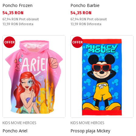
Poncho Frozen
Poncho Barbie
Текуща цена:
Текуща цена:
54,35 RON
54,35 RON
Pret obisnuit:
Pret obisnuit:
67,94 RON
Pret obisnuit
67,94 RON
Pret obisnuit
Спестявате:
Спестявате:
13,59 RON
Diferenta
13,59 RON
Diferenta
OFFER
OFFER
KIDS MOVIE HEROES
KIDS MOVIE HEROES
Poncho Ariel
Prosop plaja Mickey