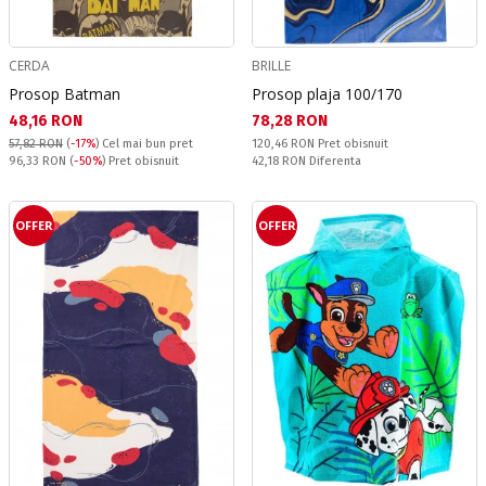
CERDA
BRILLE
Prosop Batman
Prosop plaja 100/170
Текуща цена:
Текуща цена:
48,16 RON
78,28 RON
Pret obisnuit:
57,82 RON
(
-17%
)
Cel mai bun pret
120,46 RON
Pret obisnuit
Pret obisnuit:
Спестявате:
96,33 RON
(
-50%
) Pret obisnuit
42,18 RON
Diferenta
OFFER
OFFER