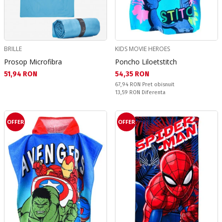
BRILLE
KIDS MOVIE HEROES
Prosop Microfibra
Poncho Liloetstitch
Текуща цена:
Текуща цена:
51,94 RON
54,35 RON
Pret obisnuit:
67,94 RON
Pret obisnuit
Спестявате:
13,59 RON
Diferenta
OFFER
OFFER