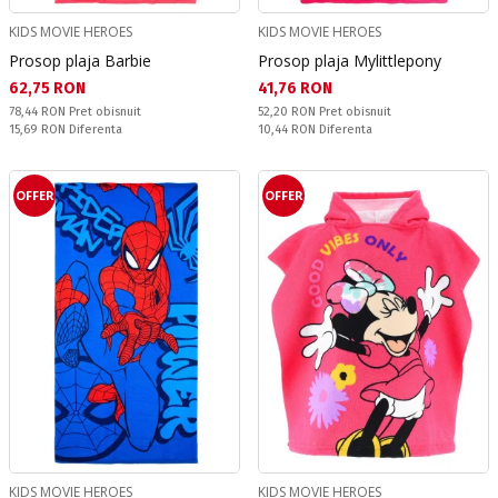
KIDS MOVIE HEROES
KIDS MOVIE HEROES
Prosop plaja Barbie
Prosop plaja Mylittlepony
Текуща цена:
Текуща цена:
62,75 RON
41,76 RON
Pret obisnuit:
Pret obisnuit:
78,44 RON
Pret obisnuit
52,20 RON
Pret obisnuit
Спестявате:
Спестявате:
15,69 RON
Diferenta
10,44 RON
Diferenta
OFFER
OFFER
KIDS MOVIE HEROES
KIDS MOVIE HEROES