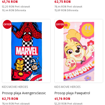
Текуща цена:
Текуща цена:
41,76 RON
62,75 RON
Pret obisnuit:
Pret obisnuit:
52,20 RON
Pret obisnuit
78,44 RON
Pret obisnuit
Спестявате:
Спестявате:
10,44 RON
Diferenta
15,69 RON
Diferenta
OFFER
OFFER
KIDS MOVIE HEROES
KIDS MOVIE HEROES
Prosop plaja Avengersclassic
Prosop plaja Pawpatrol
Текуща цена:
Текуща цена:
62,75 RON
41,76 RON
Pret obisnuit:
Pret obisnuit:
78,44 RON
Pret obisnuit
52,20 RON
Pret obisnuit