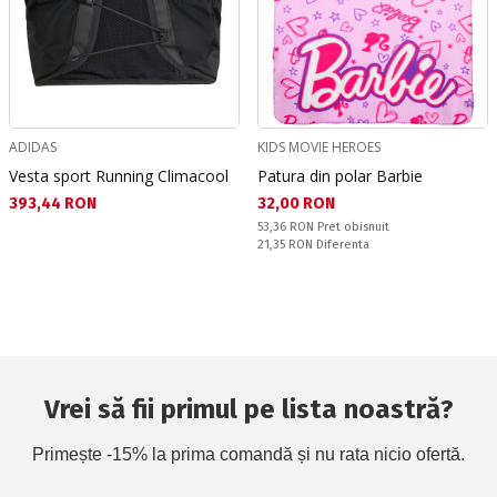
ADIDAS
KIDS MOVIE HEROES
Vesta sport Running Climacool
Patura din polar Barbie
Текуща цена:
Текуща цена:
393,44 RON
32,00 RON
Pret obisnuit:
53,36 RON
Pret obisnuit
Спестявате:
21,35 RON
Diferenta
Vrei să fii primul pe lista noastră?
Primește -15% la prima comandă și nu rata nicio ofertă.