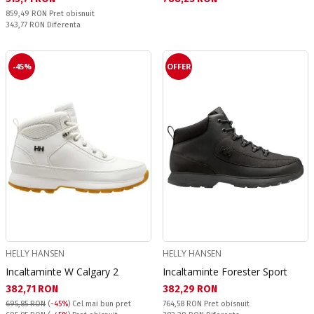
Pret obisnuit:
859,49 RON
Pret obisnuit
Спестявате:
343,77 RON
Diferenta
-45%
OFFER
HELLY HANSEN
HELLY HANSEN
Incaltaminte W Calgary 2
Incaltaminte Forester Sport
Текуща цена:
Текуща цена:
382,71 RON
382,29 RON
Pret obisnuit:
695,85 RON
(
-45%
)
Cel mai bun pret
764,58 RON
Pret obisnuit