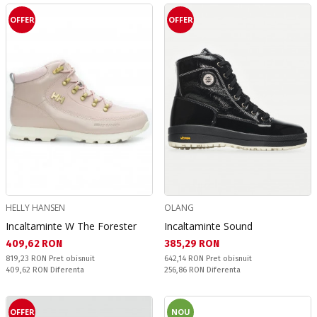
OFFER
OFFER
HELLY HANSEN
OLANG
Incaltaminte W The Forester
Incaltaminte Sound
Текуща цена:
Текуща цена:
409,62 RON
385,29 RON
Pret obisnuit:
Pret obisnuit:
819,23 RON
Pret obisnuit
642,14 RON
Pret obisnuit
Спестявате:
Спестявате:
409,62 RON
Diferenta
256,86 RON
Diferenta
OFFER
NOU