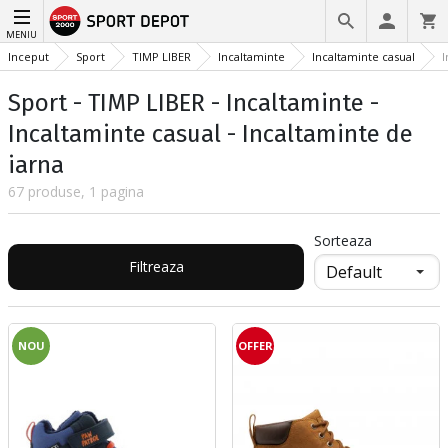
MENIU
Inceput
Sport
TIMP LIBER
Incaltaminte
Incaltaminte casual
I
Sport - TIMP LIBER - Incaltaminte -
Incaltaminte casual - Incaltaminte de
iarna
67 produse, 1 pagina
Sorteaza
Filtreaza
NOU
OFFER