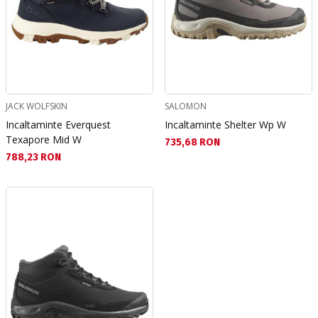
JACK WOLFSKIN
SALOMON
Incaltaminte Everquest
Incaltaminte Shelter Wp W
Texapore Mid W
Текуща цена:
735,68 RON
Текуща цена:
788,23 RON