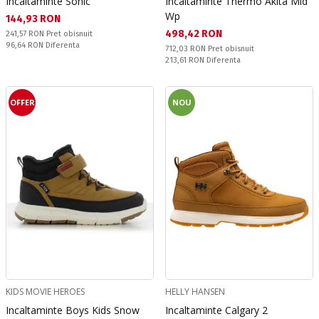
Incaltaminte Sonic
Incaltaminte Thermo Akita Mid
Wp
Текуща цена:
144,93 RON
Текуща цена:
498,42 RON
Pret obisnuit:
241,57 RON
Pret obisnuit
Спестявате:
96,64 RON
Diferenta
Pret obisnuit:
712,03 RON
Pret obisnuit
Спестявате:
213,61 RON
Diferenta
OFFER
NOU
KIDS MOVIE HEROES
HELLY HANSEN
Incaltaminte Boys Kids Snow
Incaltaminte Calgary 2