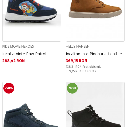
KIDS MOVIE HEROES
HELLY HANSEN
Incaltaminte Paw Patrol
Incaltaminte Pinehurst Leather
Текуща цена:
Текуща цена:
268,42 RON
369,15 RON
Pret obisnuit:
738,31 RON
Pret obisnuit
Спестявате:
369,15 RON
Diferenta
-50%
NOU