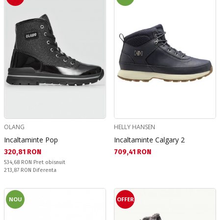
OLANG
HELLY HANSEN
Incaltaminte Pop
Incaltaminte Calgary 2
Текуща цена:
Текуща цена:
320,81 RON
709,41 RON
Pret obisnuit:
534,68 RON
Pret obisnuit
Спестявате:
213,87 RON
Diferenta
NOU
OFFER