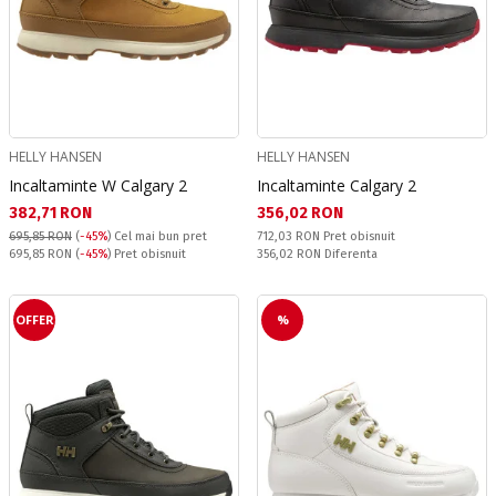
HELLY HANSEN
HELLY HANSEN
Incaltaminte W Calgary 2
Incaltaminte Calgary 2
Текуща цена:
Текуща цена:
382,71 RON
356,02 RON
Pret obisnuit:
695,85 RON
(
-45%
)
Cel mai bun pret
712,03 RON
Pret obisnuit
Pret obisnuit:
Спестявате:
695,85 RON
(
-45%
) Pret obisnuit
356,02 RON
Diferenta
OFFER
%