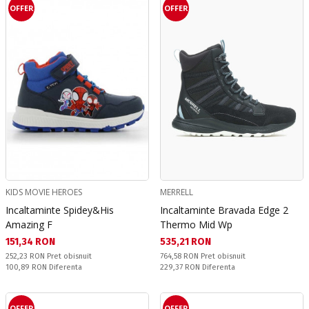
OFFER
OFFER
KIDS MOVIE HEROES
MERRELL
Incaltaminte Spidey&His
Incaltaminte Bravada Edge 2
Amazing F
Thermo Mid Wp
Текуща цена:
Текуща цена:
151,34 RON
535,21 RON
Pret obisnuit:
Pret obisnuit:
252,23 RON
Pret obisnuit
764,58 RON
Pret obisnuit
Спестявате:
Спестявате:
100,89 RON
Diferenta
229,37 RON
Diferenta
OFFER
OFFER