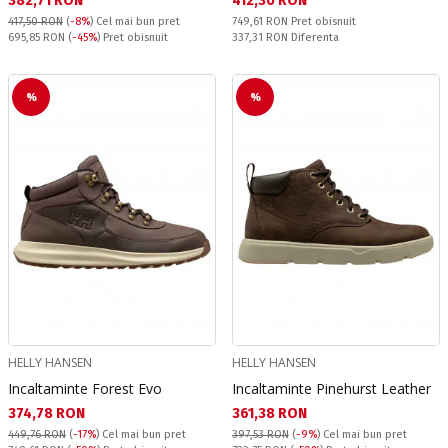
382,71 RON
412,30 RON
Pret obisnuit:
417,50 RON
(
-8%
)
Cel mai bun pret
749,61 RON
Pret obisnuit
Pret obisnuit:
Спестявате:
695,85 RON
(
-45%
) Pret obisnuit
337,31 RON
Diferenta
%
%
HELLY HANSEN
HELLY HANSEN
Incaltaminte Forest Evo
Incaltaminte Pinehurst Leather
Текуща цена:
Текуща цена:
374,78 RON
361,38 RON
449,76 RON
(
-17%
)
Cel mai bun pret
397,53 RON
(
-9%
)
Cel mai bun pret