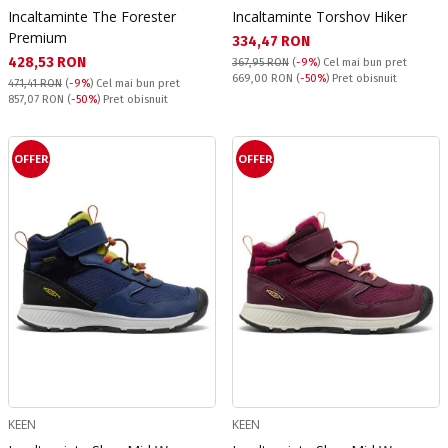
Incaltaminte The Forester
Incaltaminte Torshov Hiker
Premium
Текуща цена:
334,47 RON
Текуща цена:
428,53 RON
367,95 RON
(
-9%
)
Cel mai bun pret
Pret obisnuit:
669,00 RON
(
-50%
) Pret obisnuit
471,41 RON
(
-9%
)
Cel mai bun pret
Pret obisnuit:
857,07 RON
(
-50%
) Pret obisnuit
OFFER
OFFER
KEEN
KEEN