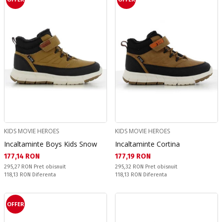
KIDS MOVIE HEROES
KIDS MOVIE HEROES
Incaltaminte Boys Kids Snow
Incaltaminte Cortina
Текуща цена:
Текуща цена:
177,14 RON
177,19 RON
Pret obisnuit:
Pret obisnuit:
295,27 RON
Pret obisnuit
295,32 RON
Pret obisnuit
Спестявате:
Спестявате:
118,13 RON
Diferenta
118,13 RON
Diferenta
OFFER