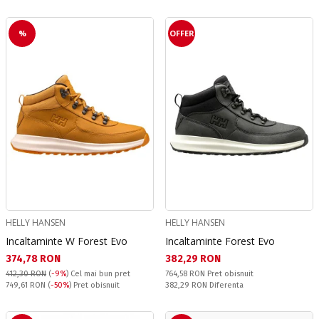
%
OFFER
HELLY HANSEN
HELLY HANSEN
Incaltaminte W Forest Evo
Incaltaminte Forest Evo
Текуща цена:
Текуща цена:
374,78 RON
382,29 RON
Pret obisnuit:
412,30 RON
(
-9%
)
Cel mai bun pret
764,58 RON
Pret obisnuit
Pret obisnuit:
Спестявате:
749,61 RON
(
-50%
) Pret obisnuit
382,29 RON
Diferenta