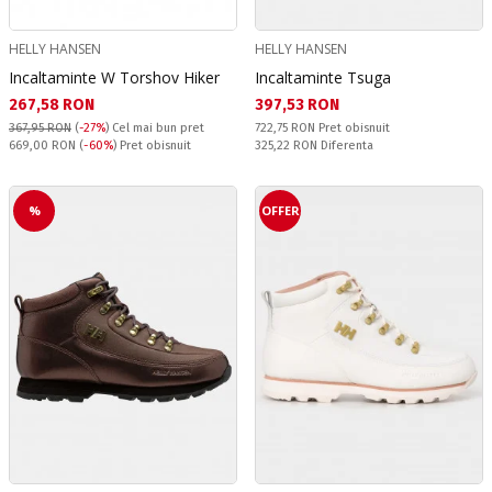
HELLY HANSEN
HELLY HANSEN
Incaltaminte W Torshov Hiker
Incaltaminte Tsuga
Текуща цена:
Текуща цена:
267,58 RON
397,53 RON
Pret obisnuit:
367,95 RON
(
-27%
)
Cel mai bun pret
722,75 RON
Pret obisnuit
Pret obisnuit:
Спестявате:
669,00 RON
(
-60%
) Pret obisnuit
325,22 RON
Diferenta
%
OFFER