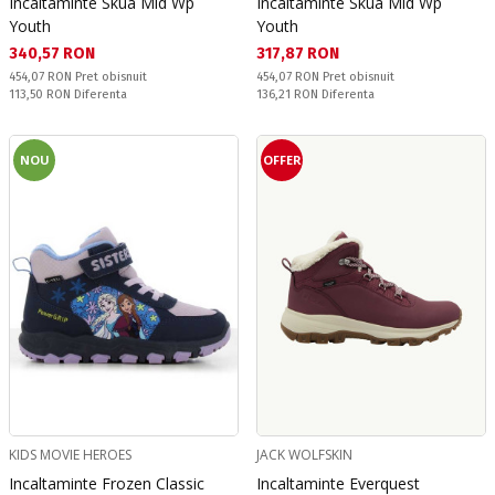
Incaltaminte Skua Mid Wp
Incaltaminte Skua Mid Wp
Youth
Youth
Текуща цена:
Текуща цена:
340,57 RON
317,87 RON
Pret obisnuit:
Pret obisnuit:
454,07 RON
Pret obisnuit
454,07 RON
Pret obisnuit
Спестявате:
Спестявате:
113,50 RON
Diferenta
136,21 RON
Diferenta
NOU
OFFER
KIDS MOVIE HEROES
JACK WOLFSKIN
Incaltaminte Frozen Classic
Incaltaminte Everquest