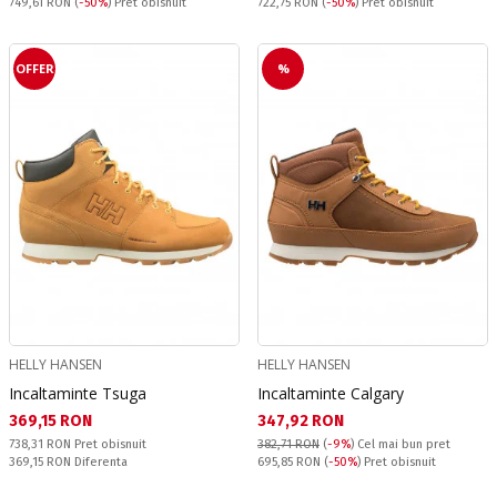
Pret obisnuit:
Pret obisnuit:
749,61 RON
(
-50%
) Pret obisnuit
722,75 RON
(
-50%
) Pret obisnuit
OFFER
%
HELLY HANSEN
HELLY HANSEN
Incaltaminte Tsuga
Incaltaminte Calgary
Текуща цена:
Текуща цена:
369,15 RON
347,92 RON
Pret obisnuit:
738,31 RON
Pret obisnuit
382,71 RON
(
-9%
)
Cel mai bun pret
Спестявате:
Pret obisnuit:
369,15 RON
Diferenta
695,85 RON
(
-50%
) Pret obisnuit