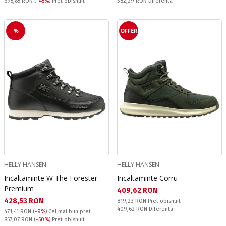
Pret obisnuit:
Спестявате:
695,85 RON
(
-45%
) Pret obisnuit
382,29 RON
Diferenta
%
OFFER
HELLY HANSEN
HELLY HANSEN
Incaltaminte W The Forester
Incaltaminte Corru
Premium
Текуща цена:
409,62 RON
Текуща цена:
428,53 RON
Pret obisnuit:
819,23 RON
Pret obisnuit
Спестявате:
409,62 RON
Diferenta
471,41 RON
(
-9%
)
Cel mai bun pret
Pret obisnuit:
857,07 RON
(
-50%
) Pret obisnuit