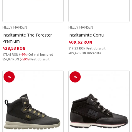
HELLY HANSEN
HELLY HANSEN
Incaltaminte The Forester
Incaltaminte Corru
Premium
Текуща цена:
409,62 RON
Текуща цена:
428,53 RON
Pret obisnuit:
819,23 RON
Pret obisnuit
Спестявате:
409,62 RON
Diferenta
471,41 RON
(
-9%
)
Cel mai bun pret
Pret obisnuit:
857,07 RON
(
-50%
) Pret obisnuit
%
%