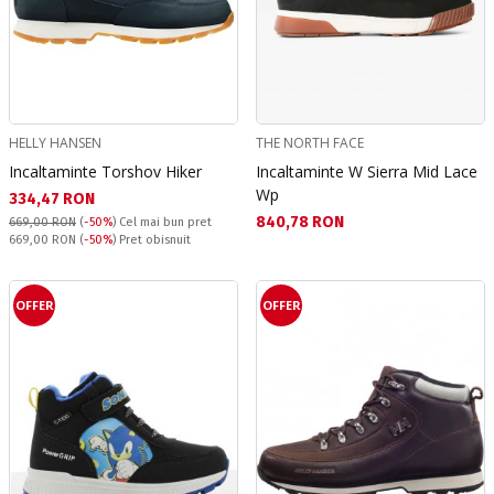
HELLY HANSEN
THE NORTH FACE
Incaltaminte Torshov Hiker
Incaltaminte W Sierra Mid Lace
Wp
Текуща цена:
334,47 RON
Текуща цена:
840,78 RON
669,00 RON
(
-50%
)
Cel mai bun pret
Pret obisnuit:
669,00 RON
(
-50%
) Pret obisnuit
OFFER
OFFER