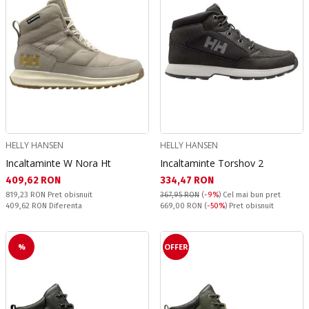
HELLY HANSEN
HELLY HANSEN
Incaltaminte W Nora Ht
Incaltaminte Torshov 2
Текуща цена:
Текуща цена:
409,62 RON
334,47 RON
Pret obisnuit:
819,23 RON
Pret obisnuit
367,95 RON
(
-9%
)
Cel mai bun pret
Спестявате:
Pret obisnuit:
409,62 RON
Diferenta
669,00 RON
(
-50%
) Pret obisnuit
%
OFFER