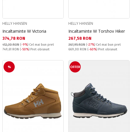
HELLY HANSEN
HELLY HANSEN
Incaltaminte W Victoria
Incaltaminte W Torshov Hiker
Текуща цена:
Текуща цена:
374,78 RON
267,58 RON
412,30 RON
(
-9%
)
Cel mai bun pret
367,95 RON
(
-27%
)
Cel mai bun pret
Pret obisnuit:
Pret obisnuit:
749,61 RON
(
-50%
) Pret obisnuit
669,00 RON
(
-60%
) Pret obisnuit
%
OFFER