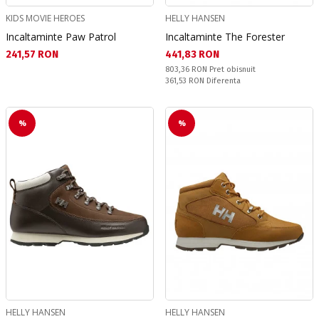
KIDS MOVIE HEROES
HELLY HANSEN
Incaltaminte Paw Patrol
Incaltaminte The Forester
Текуща цена:
Текуща цена:
241,57 RON
441,83 RON
Pret obisnuit:
803,36 RON
Pret obisnuit
Спестявате:
361,53 RON
Diferenta
%
%
HELLY HANSEN
HELLY HANSEN