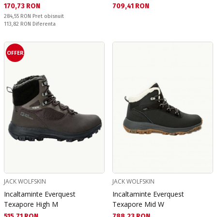
Текуща цена:
Текуща цена:
170,73 RON
709,41 RON
Pret obisnuit:
284,55 RON
Pret obisnuit
Спестявате:
113,82 RON
Diferenta
OFFER
JACK WOLFSKIN
JACK WOLFSKIN
Incaltaminte Everquest
Incaltaminte Everquest
Texapore High M
Texapore Mid W
Текуща цена:
Текуща цена:
515,71 RON
788,23 RON