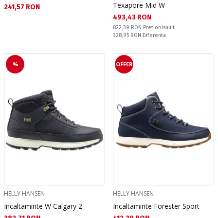
Texapore Mid W
Текуща цена:
241,57 RON
Текуща цена:
493,43 RON
Pret obisnuit:
822,39 RON
Pret obisnuit
Спестявате:
328,95 RON
Diferenta
%
OFFER
HELLY HANSEN
HELLY HANSEN
Incaltaminte W Calgary 2
Incaltaminte Forester Sport
Текуща цена:
Текуща цена: