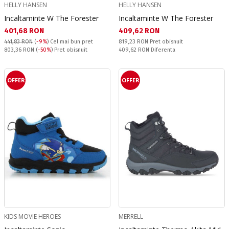
HELLY HANSEN
HELLY HANSEN
Incaltaminte W The Forester
Incaltaminte W The Forester
Текуща цена:
Текуща цена:
401,68 RON
409,62 RON
Pret obisnuit:
441,83 RON
(
-9%
)
Cel mai bun pret
819,23 RON
Pret obisnuit
Pret obisnuit:
Спестявате:
803,36 RON
(
-50%
) Pret obisnuit
409,62 RON
Diferenta
OFFER
OFFER
KIDS MOVIE HEROES
MERRELL