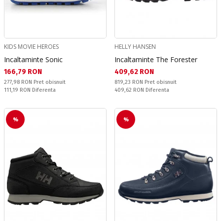
KIDS MOVIE HEROES
HELLY HANSEN
Incaltaminte Sonic
Incaltaminte The Forester
Текуща цена:
Текуща цена:
166,79 RON
409,62 RON
Pret obisnuit:
Pret obisnuit:
277,98 RON
Pret obisnuit
819,23 RON
Pret obisnuit
Спестявате:
Спестявате:
111,19 RON
Diferenta
409,62 RON
Diferenta
%
%