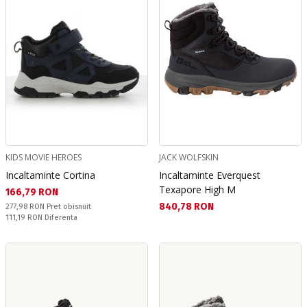
KIDS MOVIE HEROES
JACK WOLFSKIN
Incaltaminte Cortina
Incaltaminte Everquest
Texapore High M
Текуща цена:
166,79 RON
Текуща цена:
840,78 RON
Pret obisnuit:
277,98 RON
Pret obisnuit
Спестявате:
111,19 RON
Diferenta