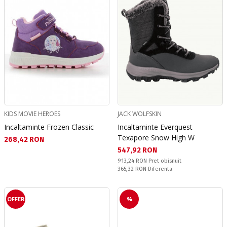
KIDS MOVIE HEROES
JACK WOLFSKIN
Incaltaminte Frozen Classic
Incaltaminte Everquest
Texapore Snow High W
Текуща цена:
268,42 RON
Текуща цена:
547,92 RON
Pret obisnuit:
913,24 RON
Pret obisnuit
Спестявате:
365,32 RON
Diferenta
OFFER
%