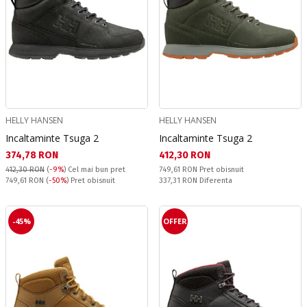
HELLY HANSEN
HELLY HANSEN
Incaltaminte Tsuga 2
Incaltaminte Tsuga 2
Текуща цена:
Текуща цена:
374,78 RON
412,30 RON
Pret obisnuit:
412,30 RON
(
-9%
)
Cel mai bun pret
749,61 RON
Pret obisnuit
Pret obisnuit:
Спестявате:
749,61 RON
(
-50%
) Pret obisnuit
337,31 RON
Diferenta
-45%
OFFER