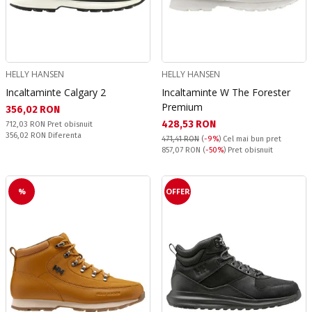
HELLY HANSEN
HELLY HANSEN
Incaltaminte Calgary 2
Incaltaminte W The Forester
Premium
Текуща цена:
356,02 RON
Текуща цена:
428,53 RON
Pret obisnuit:
712,03 RON
Pret obisnuit
Спестявате:
356,02 RON
Diferenta
471,41 RON
(
-9%
)
Cel mai bun pret
Pret obisnuit:
857,07 RON
(
-50%
) Pret obisnuit
%
OFFER