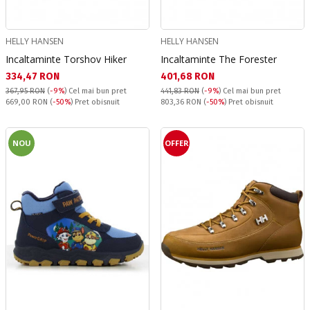
HELLY HANSEN
HELLY HANSEN
Incaltaminte Torshov Hiker
Incaltaminte The Forester
Текуща цена:
Текуща цена:
334,47 RON
401,68 RON
367,95 RON
(
-9%
)
Cel mai bun pret
441,83 RON
(
-9%
)
Cel mai bun pret
Pret obisnuit:
Pret obisnuit:
669,00 RON
(
-50%
) Pret obisnuit
803,36 RON
(
-50%
) Pret obisnuit
NOU
OFFER