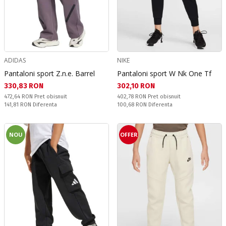
ADIDAS
NIKE
Pantaloni sport Z.n.e. Barrel
Pantaloni sport W Nk One Tf
Текуща цена:
Текуща цена:
330,83 RON
302,10 RON
Pret obisnuit:
Pret obisnuit:
472,64 RON
Pret obisnuit
402,78 RON
Pret obisnuit
Спестявате:
Спестявате:
141,81 RON
Diferenta
100,68 RON
Diferenta
NOU
OFFER