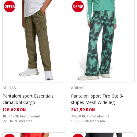
OFFER
OFFER
ADIDAS
ADIDAS
Pantaloni sport Essentials
Pantaloni sport Tiro Cut 3-
Climacool Cargo
stripes Mesh Wide-leg
Текуща цена:
Текуща цена:
128,62 RON
242,59 RON
Pret obisnuit:
Pret obisnuit:
183,77 RON
Pret obisnuit
346,59 RON
Pret obisnuit
Спестявате:
Спестявате:
55,15 RON
Diferenta
103,99 RON
Diferenta