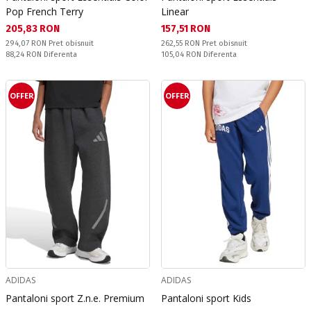
Pop French Terry
Linear
Текуща цена:
Текуща цена:
205,83 RON
157,51 RON
Pret obisnuit:
Pret obisnuit:
294,07 RON
Pret obisnuit
262,55 RON
Pret obisnuit
Спестявате:
Спестявате:
88,24 RON
Diferenta
105,04 RON
Diferenta
OFFER
OFFER
ADIDAS
ADIDAS
Pantaloni sport Z.n.e. Premium
Pantaloni sport Kids