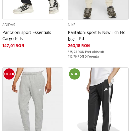
ADIDAS
NIKE
Pantaloni sport Essentials
Pantaloni sport B Nsw Tch Flc
Cargo Kids
Jggr - Pd
Текуща цена:
Текуща цена:
147,01 RON
263,18 RON
Pret obisnuit:
375,95 RON
Pret obisnuit
Спестявате:
112,76 RON
Diferenta
OFFER
NOU