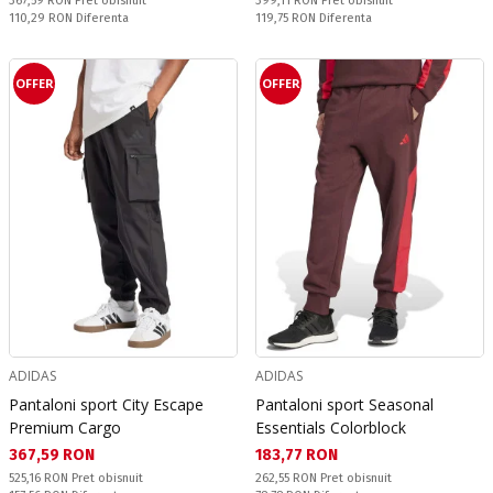
367,59 RON
Pret obisnuit
399,11 RON
Pret obisnuit
Спестявате:
Спестявате:
110,29 RON
Diferenta
119,75 RON
Diferenta
OFFER
OFFER
ADIDAS
ADIDAS
Pantaloni sport City Escape
Pantaloni sport Seasonal
Premium Cargo
Essentials Colorblock
Текуща цена:
Текуща цена:
367,59 RON
183,77 RON
Pret obisnuit:
Pret obisnuit:
525,16 RON
Pret obisnuit
262,55 RON
Pret obisnuit