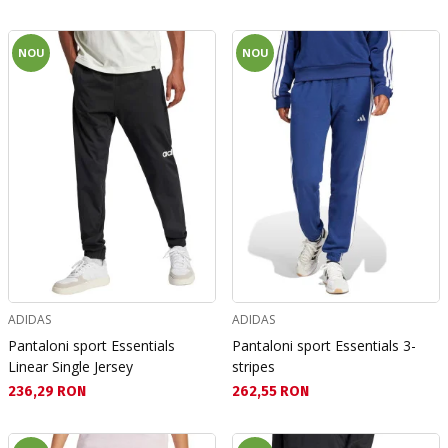
NOU
NOU
ADIDAS
ADIDAS
Pantaloni sport Essentials
Pantaloni sport Essentials 3-
Linear Single Jersey
stripes
Текуща цена:
Текуща цена:
236,29 RON
262,55 RON