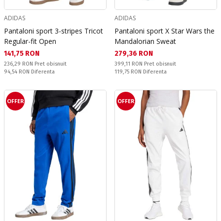
ADIDAS
ADIDAS
Pantaloni sport 3-stripes Tricot
Pantaloni sport X Star Wars the
Regular-fit Open
Mandalorian Sweat
Текуща цена:
Текуща цена:
141,75 RON
279,36 RON
Pret obisnuit:
Pret obisnuit:
236,29 RON
Pret obisnuit
399,11 RON
Pret obisnuit
Спестявате:
Спестявате:
94,54 RON
Diferenta
119,75 RON
Diferenta
OFFER
OFFER