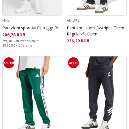
NIKE
ADIDAS
Pantaloni sport M Club Jggr Bb
Pantaloni sport 3-stripes Tricot
Regular-fit Open
Текуща цена:
206,78 RON
Текуща цена:
236,29 RON
Pret obisnuit:
295,38 RON
Pret obisnuit
Спестявате:
88,60 RON
Diferenta
OFFER
OFFER