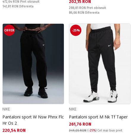
Текуща цена:
202,15 RON
Pret obisnuit:
472,64 RON
Pret obisnuit
Спестявате:
141,81 RON
Diferenta
Pret obisnuit:
288,81 RON
Pret obisnuit
Спестявате:
86,66 RON
Diferenta
OFFER
-25%
NIKE
NIKE
Pantaloni sport W Nsw Phnx Flc
Pantaloni sport M Nk Tf Taper
Hr Os 2
Текуща цена:
261,76 RON
Текуща цена:
220,54 RON
349,05 RON
(
-25%
)
Cel mai bun pret