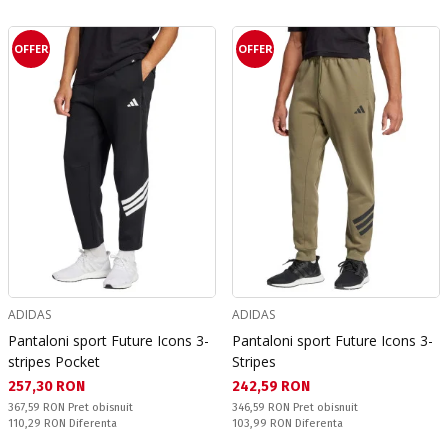
OFFER
OFFER
ADIDAS
ADIDAS
Pantaloni sport Future Icons 3-
Pantaloni sport Future Icons 3-
stripes Pocket
Stripes
Текуща цена:
Текуща цена:
257,30 RON
242,59 RON
Pret obisnuit:
Pret obisnuit:
367,59 RON
Pret obisnuit
346,59 RON
Pret obisnuit
Спестявате:
Спестявате:
110,29 RON
Diferenta
103,99 RON
Diferenta