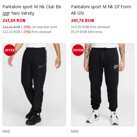
Pantaloni sport M Nk Club Bb
Pantaloni sport M Nk Df Form
Jggr Neo Varsity
Alt Gfx
Текуща цена:
Текуща цена:
241,65 RON
261,76 RON
Pret obisnuit:
322,22 RON
(
-25%
)
Cel mai bun pret
349,05 RON
Pret obisnuit
Pret obisnuit:
Спестявате:
322,22 RON
(
-25%
) Pret obisnuit
87,29 RON
Diferenta
OFFER
OFFER
NIKE
NIKE