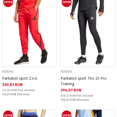
OFFER
OFFER
ADIDAS
ADIDAS
Pantaloni sport Z.n.e.
Pantaloni sport Tiro 25 Pro
Training
Текуща цена:
330,83 RON
Текуща цена:
294,07 RON
Pret obisnuit:
472,64 RON
Pret obisnuit
Спестявате:
141,81 RON
Diferenta
Pret obisnuit:
420,12 RON
Pret obisnuit
Спестявате:
126,05 RON
Diferenta
OFFER
OFFER