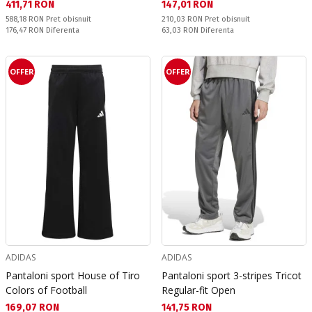
Текуща цена:
Текуща цена:
411,71 RON
147,01 RON
Pret obisnuit:
Pret obisnuit:
588,18 RON
Pret obisnuit
210,03 RON
Pret obisnuit
Спестявате:
Спестявате:
176,47 RON
Diferenta
63,03 RON
Diferenta
OFFER
OFFER
ADIDAS
ADIDAS
Pantaloni sport House of Tiro
Pantaloni sport 3-stripes Tricot
Colors of Football
Regular-fit Open
Текуща цена:
Текуща цена:
169,07 RON
141,75 RON