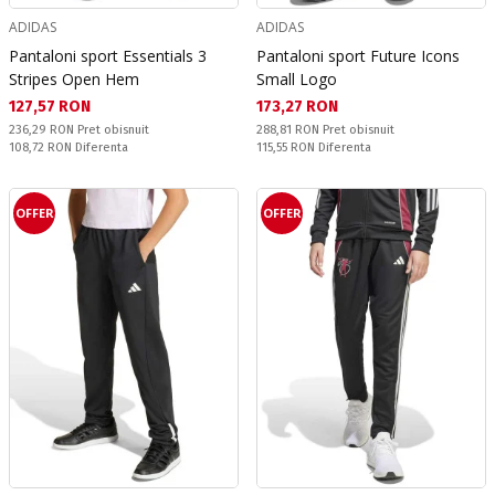
ADIDAS
ADIDAS
Pantaloni sport Essentials 3
Pantaloni sport Future Icons
Stripes Open Hem
Small Logo
Текуща цена:
Текуща цена:
127,57 RON
173,27 RON
Pret obisnuit:
Pret obisnuit:
236,29 RON
Pret obisnuit
288,81 RON
Pret obisnuit
Спестявате:
Спестявате:
108,72 RON
Diferenta
115,55 RON
Diferenta
OFFER
OFFER