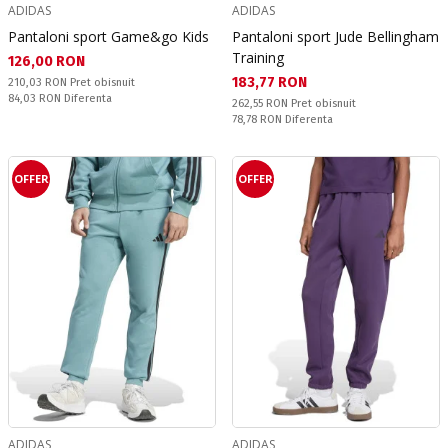
ADIDAS
ADIDAS
Pantaloni sport Game&go Kids
Pantaloni sport Jude Bellingham
Training
Текуща цена:
126,00 RON
Текуща цена:
183,77 RON
Pret obisnuit:
210,03 RON
Pret obisnuit
Спестявате:
84,03 RON
Diferenta
Pret obisnuit:
262,55 RON
Pret obisnuit
Спестявате:
78,78 RON
Diferenta
OFFER
OFFER
ADIDAS
ADIDAS