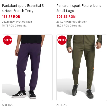
Pantaloni sport Essential 3-
Pantaloni sport Future Icons
stripes French Terry
Small Logo
Текуща цена:
Текуща цена:
183,77 RON
205,83 RON
Pret obisnuit:
Pret obisnuit:
262,55 RON
Pret obisnuit
294,07 RON
Pret obisnuit
Спестявате:
Спестявате:
78,78 RON
Diferenta
88,24 RON
Diferenta
OFFER
OFFER
ADIDAS
ADIDAS