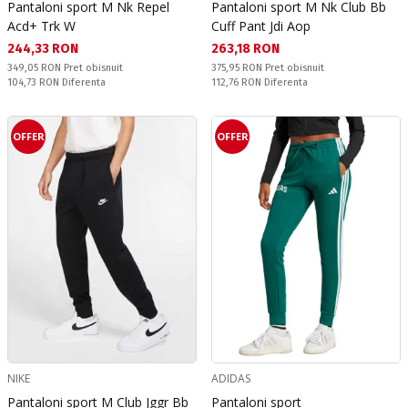
Pantaloni sport M Nk Repel
Pantaloni sport M Nk Club Bb
Acd+ Trk W
Cuff Pant Jdi Aop
Текуща цена:
Текуща цена:
244,33 RON
263,18 RON
Pret obisnuit:
Pret obisnuit:
349,05 RON
Pret obisnuit
375,95 RON
Pret obisnuit
Спестявате:
Спестявате:
104,73 RON
Diferenta
112,76 RON
Diferenta
OFFER
OFFER
NIKE
ADIDAS
Pantaloni sport M Club Jggr Bb
Pantaloni sport