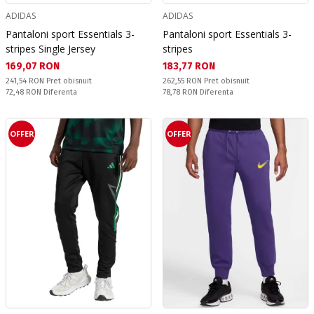
ADIDAS
ADIDAS
Pantaloni sport Essentials 3-
Pantaloni sport Essentials 3-
stripes Single Jersey
stripes
Текуща цена:
Текуща цена:
169,07 RON
183,77 RON
Pret obisnuit:
Pret obisnuit:
241,54 RON
Pret obisnuit
262,55 RON
Pret obisnuit
Спестявате:
Спестявате:
72,48 RON
Diferenta
78,78 RON
Diferenta
OFFER
OFFER