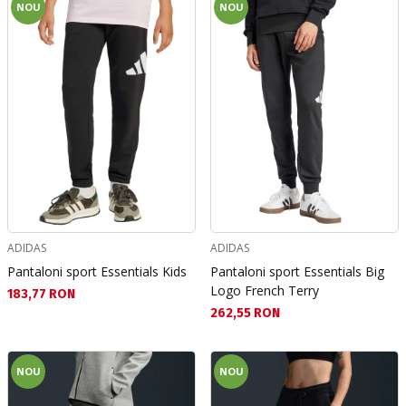
NOU
NOU
ADIDAS
ADIDAS
Pantaloni sport Essentials Kids
Pantaloni sport Essentials Big
Logo French Terry
Текуща цена:
183,77 RON
Текуща цена:
262,55 RON
NOU
NOU