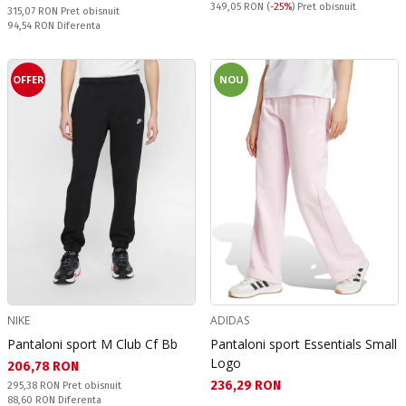
Pret obisnuit:
349,05 RON
(
-25%
) Pret obisnuit
Pret obisnuit:
315,07 RON
Pret obisnuit
Спестявате:
94,54 RON
Diferenta
OFFER
NOU
NIKE
ADIDAS
Pantaloni sport M Club Cf Bb
Pantaloni sport Essentials Small
Logo
Текуща цена:
206,78 RON
Текуща цена:
236,29 RON
Pret obisnuit:
295,38 RON
Pret obisnuit
Спестявате:
88,60 RON
Diferenta