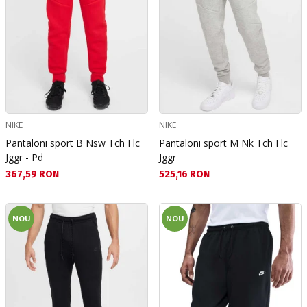
NIKE
NIKE
Pantaloni sport B Nsw Tch Flc
Pantaloni sport M Nk Tch Flc
Jggr - Pd
Jggr
Текуща цена:
Текуща цена:
367,59 RON
525,16 RON
NOU
NOU