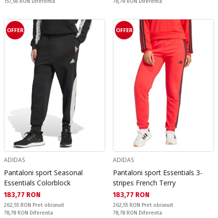
Спестявате:
Спестявате:
157,56 RON
Diferenta
78,78 RON
Diferenta
OFFER
OFFER
ADIDAS
ADIDAS
Pantaloni sport Seasonal
Pantaloni sport Essentials 3-
Essentials Colorblock
stripes French Terry
Текуща цена:
Текуща цена:
183,77 RON
183,77 RON
Pret obisnuit:
Pret obisnuit:
262,55 RON
Pret obisnuit
262,55 RON
Pret obisnuit
Спестявате:
Спестявате:
78,78 RON
Diferenta
78,78 RON
Diferenta