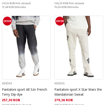
Pret obisnuit:
Pret obisnuit:
241,54 RON
Pret obisnuit
236,29 RON
Pret obisnuit
Спестявате:
Спестявате:
72,48 RON
Diferenta
94,54 RON
Diferenta
OFFER
OFFER
ADIDAS
ADIDAS
Pantaloni sport All Szn French
Pantaloni sport X Star Wars the
Terry Dip-dye
Mandalorian Sweat
Текуща цена:
Текуща цена:
257,30 RON
279,36 RON
Pret obisnuit:
Pret obisnuit: