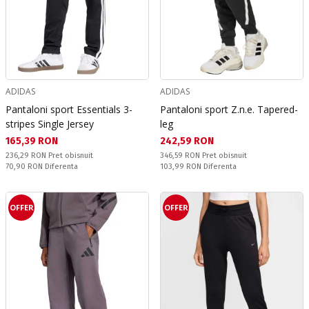
ADIDAS
ADIDAS
Pantaloni sport Essentials 3-
Pantaloni sport Z.n.e. Tapered-
stripes Single Jersey
leg
Текуща цена:
Текуща цена:
165,39 RON
242,59 RON
Pret obisnuit:
Pret obisnuit:
236,29 RON
Pret obisnuit
346,59 RON
Pret obisnuit
Спестявате:
Спестявате:
70,90 RON
Diferenta
103,99 RON
Diferenta
OFFER
OFFER