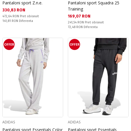
Pantaloni sport Z.n.e.
Pantaloni sport Squadra 25
Training
Текуща цена:
330,83 RON
Текуща цена:
169,07 RON
Pret obisnuit:
472,64 RON
Pret obisnuit
Спестявате:
141,81 RON
Diferenta
Pret obisnuit:
241,54 RON
Pret obisnuit
Спестявате:
72,48 RON
Diferenta
OFFER
OFFER
ADIDAS
ADIDAS
Pantaloni sport Essentials Color
Pantaloni sport Essentials