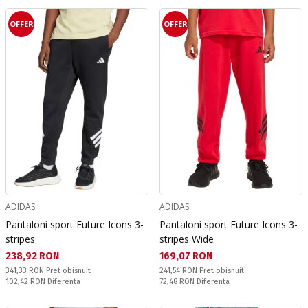
OFFER
OFFER
ADIDAS
ADIDAS
Pantaloni sport Future Icons 3-
Pantaloni sport Future Icons 3-
stripes
stripes Wide
Текуща цена:
Текуща цена:
238,92 RON
169,07 RON
Pret obisnuit:
Pret obisnuit:
341,33 RON
Pret obisnuit
241,54 RON
Pret obisnuit
Спестявате:
Спестявате:
102,42 RON
Diferenta
72,48 RON
Diferenta