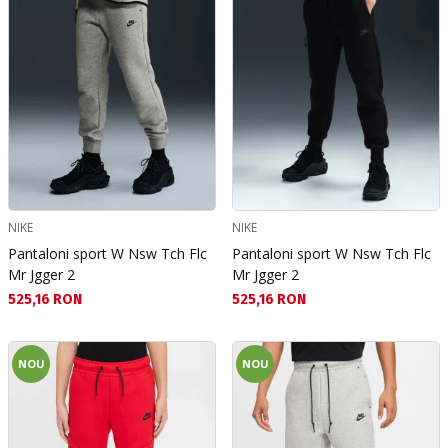
NIKE
NIKE
Pantaloni sport W Nsw Tch Flc
Pantaloni sport W Nsw Tch Flc
Mr Jgger 2
Mr Jgger 2
Текуща цена:
Текуща цена:
525,16 RON
525,16 RON
NOU
NOU