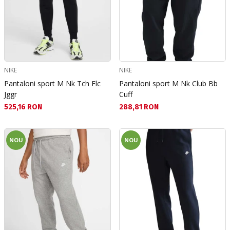
NIKE
NIKE
Pantaloni sport M Nk Tch Flc
Pantaloni sport M Nk Club Bb
Jggr
Cuff
Текуща цена:
Текуща цена:
525,16 RON
288,81 RON
NOU
NOU