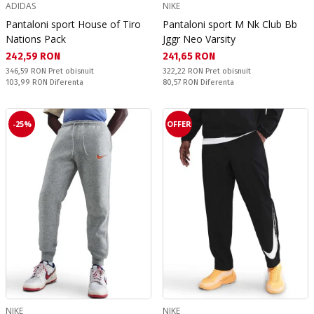
ADIDAS
NIKE
Pantaloni sport House of Tiro
Pantaloni sport M Nk Club Bb
Nations Pack
Jggr Neo Varsity
Текуща цена:
Текуща цена:
242,59 RON
241,65 RON
Pret obisnuit:
Pret obisnuit:
346,59 RON
Pret obisnuit
322,22 RON
Pret obisnuit
Спестявате:
Спестявате:
103,99 RON
Diferenta
80,57 RON
Diferenta
-25%
OFFER
NIKE
NIKE