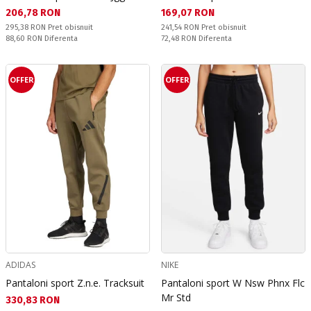
Текуща цена:
Текуща цена:
206,78 RON
169,07 RON
Pret obisnuit:
Pret obisnuit:
295,38 RON
Pret obisnuit
241,54 RON
Pret obisnuit
Спестявате:
Спестявате:
88,60 RON
Diferenta
72,48 RON
Diferenta
OFFER
OFFER
ADIDAS
NIKE
Pantaloni sport Z.n.e. Tracksuit
Pantaloni sport W Nsw Phnx Flc
Mr Std
Текуща цена:
330,83 RON