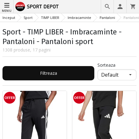
MENIU
Inceput
Sport
TIMP LIBER
Imbracaminte
Pantaloni
Pantaloni
Sport - TIMP LIBER - Imbracaminte -
Pantaloni - Pantaloni sport
1308 produse, 17 pagini
Sorteaza
Filtreaza
OFFER
OFFER