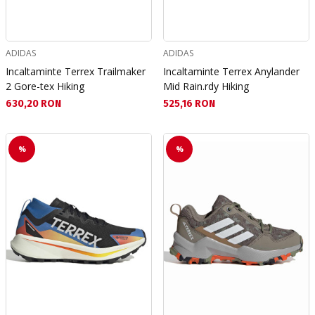
ADIDAS
ADIDAS
Incaltaminte Terrex Trailmaker
Incaltaminte Terrex Anylander
2 Gore-tex Hiking
Mid Rain.rdy Hiking
Текуща цена:
Текуща цена:
630,20 RON
525,16 RON
%
%