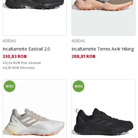
ADIDAS
ADIDAS
Incaltaminte Eastrail 2.0
Incaltaminte Terrex Ax4r Hiking
Текуща цена:
Текуща цена:
330,83 RON
288,81 RON
Pret obisnuit:
472,64 RON
Pret obisnuit
Спестявате:
141,81 RON
Diferenta
NOU
NOU