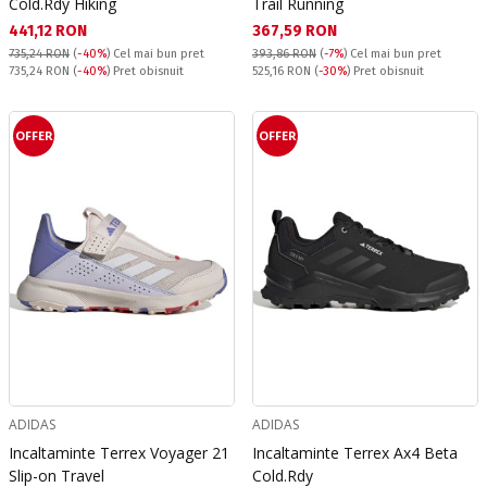
Cold.Rdy Hiking
Trail Running
Текуща цена:
Текуща цена:
441,12 RON
367,59 RON
735,24 RON
(
-40%
)
Cel mai bun pret
393,86 RON
(
-7%
)
Cel mai bun pret
Pret obisnuit:
Pret obisnuit:
735,24 RON
(
-40%
) Pret obisnuit
525,16 RON
(
-30%
) Pret obisnuit
OFFER
OFFER
ADIDAS
ADIDAS
Incaltaminte Terrex Voyager 21
Incaltaminte Terrex Ax4 Beta
Slip-on Travel
Cold.Rdy