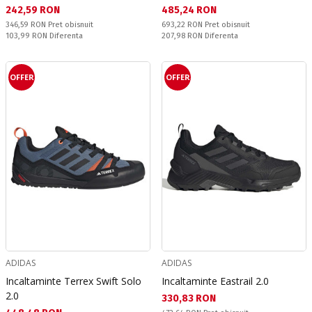
Текуща цена:
Текуща цена:
242,59 RON
485,24 RON
Pret obisnuit:
Pret obisnuit:
346,59 RON
Pret obisnuit
693,22 RON
Pret obisnuit
Спестявате:
Спестявате:
103,99 RON
Diferenta
207,98 RON
Diferenta
OFFER
OFFER
ADIDAS
ADIDAS
Incaltaminte Terrex Swift Solo
Incaltaminte Eastrail 2.0
2.0
Текуща цена:
330,83 RON