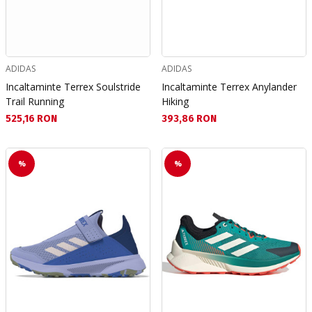
ADIDAS
ADIDAS
Incaltaminte Terrex Soulstride
Incaltaminte Terrex Anylander
Trail Running
Hiking
Текуща цена:
Текуща цена:
525,16 RON
393,86 RON
%
%