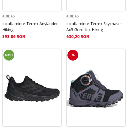
ADIDAS
ADIDAS
Incaltaminte Terrex Anylander
Incaltaminte Terrex Skychaser
Hiking
Ax5 Gore-tex Hiking
Текуща цена:
Текуща цена:
393,86 RON
630,20 RON
NOU
%