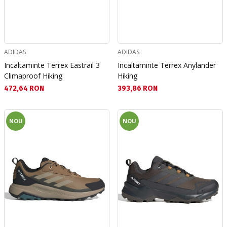
ADIDAS
ADIDAS
Incaltaminte Terrex Eastrail 3
Incaltaminte Terrex Anylander
Climaproof Hiking
Hiking
Текуща цена:
Текуща цена:
472,64 RON
393,86 RON
NOU
NOU