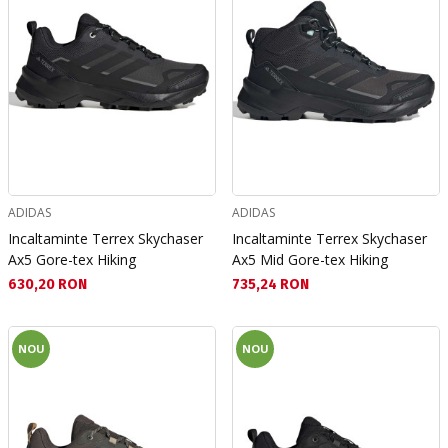
ADIDAS
ADIDAS
Incaltaminte Terrex Skychaser
Incaltaminte Terrex Skychaser
Ax5 Gore-tex Hiking
Ax5 Mid Gore-tex Hiking
Текуща цена:
Текуща цена:
630,20 RON
735,24 RON
NOU
NOU