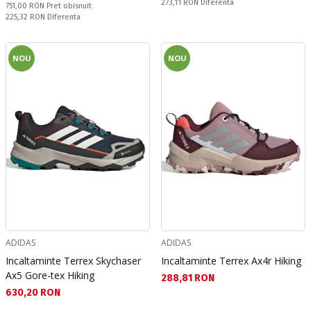
Спестявате:
273,11 RON
Diferenta
Pret obisnuit:
751,00 RON
Pret obisnuit
Спестявате:
225,32 RON
Diferenta
NOU
NOU
ADIDAS
ADIDAS
Incaltaminte Terrex Skychaser
Incaltaminte Terrex Ax4r Hiking
Ax5 Gore-tex Hiking
Текуща цена:
288,81 RON
Текуща цена:
630,20 RON