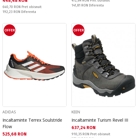
Текуща цена:
448,48 RON
Pret obisnuit:
472,64 RON
Pret obisnuit
Спестявате:
141,81 RON
Diferenta
Pret obisnuit:
640,70 RON
Pret obisnuit
Спестявате:
192,23 RON
Diferenta
OFFER
OFFER
ADIDAS
KEEN
Incaltaminte Terrex Soulstride
Incaltaminte Turism Revel III
Flow
Текуща цена:
637,24 RON
Текуща цена:
525,68 RON
Pret obisnuit:
910,35 RON
Pret obisnuit