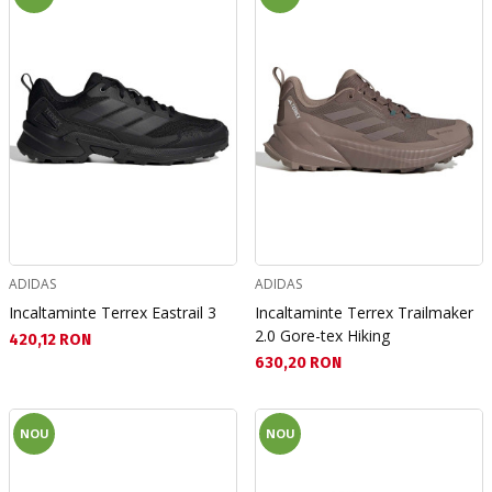
ADIDAS
ADIDAS
Incaltaminte Terrex Eastrail 3
Incaltaminte Terrex Trailmaker
2.0 Gore-tex Hiking
Текуща цена:
420,12 RON
Текуща цена:
630,20 RON
NOU
NOU