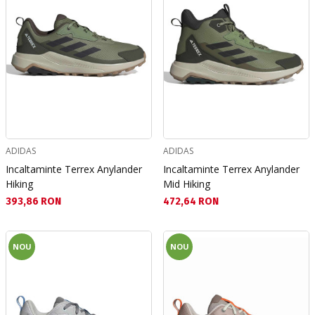
ADIDAS
ADIDAS
Incaltaminte Terrex Anylander
Incaltaminte Terrex Anylander
Hiking
Mid Hiking
Текуща цена:
Текуща цена:
393,86 RON
472,64 RON
NOU
NOU