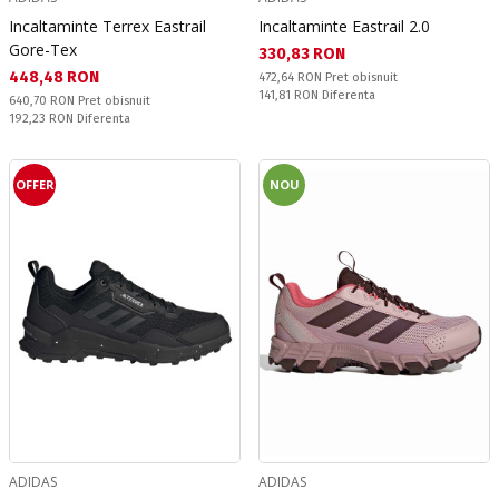
Incaltaminte Terrex Eastrail
Incaltaminte Eastrail 2.0
Gore-Tex
Текуща цена:
330,83 RON
Текуща цена:
448,48 RON
Pret obisnuit:
472,64 RON
Pret obisnuit
Спестявате:
141,81 RON
Diferenta
Pret obisnuit:
640,70 RON
Pret obisnuit
Спестявате:
192,23 RON
Diferenta
OFFER
NOU
ADIDAS
ADIDAS