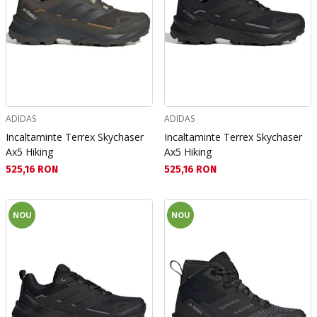
ADIDAS
ADIDAS
Incaltaminte Terrex Skychaser
Incaltaminte Terrex Skychaser
Ax5 Hiking
Ax5 Hiking
Текуща цена:
Текуща цена:
525,16 RON
525,16 RON
NOU
NOU