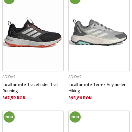
ADIDAS
ADIDAS
Incaltaminte Tracefinder Trail
Incaltaminte Terrex Anylander
Running
Hiking
Текуща цена:
Текуща цена:
367,59 RON
393,86 RON
NOU
NOU