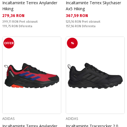
Incaltaminte Terrex Anylander
Incaltaminte Terrex Skychaser
Hiking
Ax5 Hiking
Текуща цена:
Текуща цена:
279,36 RON
367,59 RON
Pret obisnuit:
Pret obisnuit:
399,11 RON
Pret obisnuit
525,16 RON
Pret obisnuit
Спестявате:
Спестявате:
119,75 RON
Diferenta
157,56 RON
Diferenta
OFFER
%
ADIDAS
ADIDAS
Incaltaminte Terrex Anylander
Incaltaminte Tracerocker 2.0