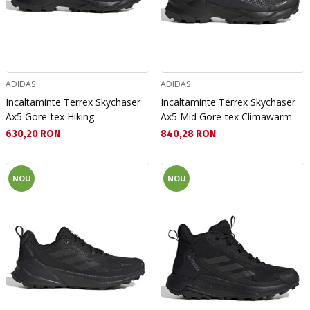
ADIDAS
ADIDAS
Incaltaminte Terrex Skychaser
Incaltaminte Terrex Skychaser
Ax5 Gore-tex Hiking
Ax5 Mid Gore-tex Climawarm
Текуща цена:
Текуща цена:
630,20 RON
840,28 RON
NOU
NOU