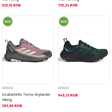
Текуща цена:
Текуща цена:
525,16 RON
735,24 RON
NOU
NOU
ADIDAS
ADIDAS
Incaltaminte Terrex Anylander
Текуща цена:
945,33 RON
Hiking
Текуща цена:
393,86 RON