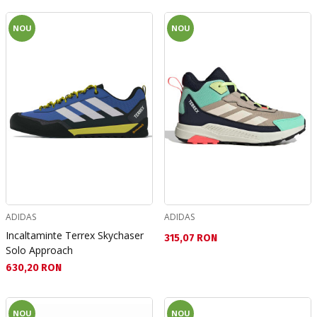
NOU
NOU
ADIDAS
ADIDAS
Incaltaminte Terrex Skychaser
Текуща цена:
315,07 RON
Solo Approach
Текуща цена:
630,20 RON
NOU
NOU