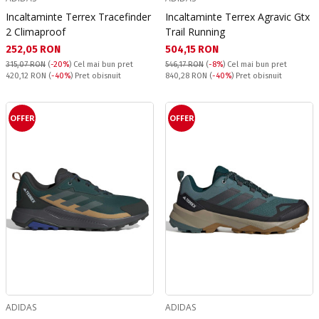
Incaltaminte Terrex Tracefinder
Incaltaminte Terrex Agravic Gtx
2 Climaproof
Trail Running
Текуща цена:
Текуща цена:
252,05 RON
504,15 RON
315,07 RON
(
-20%
)
Cel mai bun pret
546,17 RON
(
-8%
)
Cel mai bun pret
Pret obisnuit:
Pret obisnuit:
420,12 RON
(
-40%
) Pret obisnuit
840,28 RON
(
-40%
) Pret obisnuit
OFFER
OFFER
ADIDAS
ADIDAS