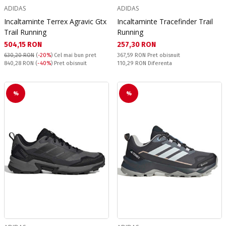
ADIDAS
ADIDAS
Incaltaminte Terrex Agravic Gtx
Incaltaminte Tracefinder Trail
Trail Running
Running
Текуща цена:
Текуща цена:
504,15 RON
257,30 RON
Pret obisnuit:
630,20 RON
(
-20%
)
Cel mai bun pret
367,59 RON
Pret obisnuit
Pret obisnuit:
Спестявате:
840,28 RON
(
-40%
) Pret obisnuit
110,29 RON
Diferenta
%
%