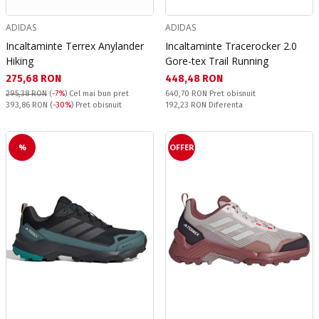
ADIDAS
ADIDAS
Incaltaminte Terrex Anylander
Incaltaminte Tracerocker 2.0
Hiking
Gore-tex Trail Running
Текуща цена:
Текуща цена:
275,68 RON
448,48 RON
Pret obisnuit:
295,38 RON
(
-7%
)
Cel mai bun pret
640,70 RON
Pret obisnuit
Pret obisnuit:
Спестявате:
393,86 RON
(
-30%
) Pret obisnuit
192,23 RON
Diferenta
%
OFFER