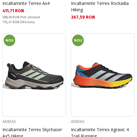
Incaltaminte Terrex Ax4
Incaltaminte Terrex Rockadia
Hiking
Текуща цена:
411,71 RON
Текуща цена:
367,59 RON
Pret obisnuit:
588,18 RON
Pret obisnuit
Спестявате:
176,47 RON
Diferenta
NOU
NOU
ADIDAS
ADIDAS
Incaltaminte Terrex Skychaser
Incaltaminte Terrex Agravic 4
Ax5 Hiking
Trail Running