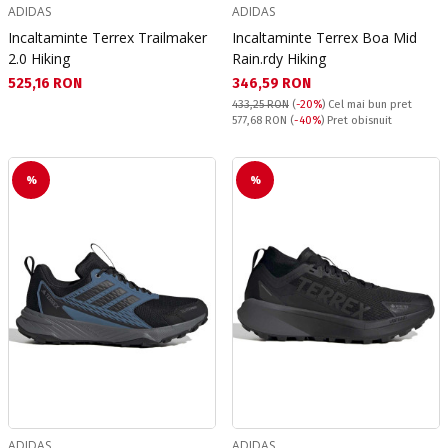
ADIDAS
ADIDAS
Incaltaminte Terrex Trailmaker
Incaltaminte Terrex Boa Mid
2.0 Hiking
Rain.rdy Hiking
Текуща цена:
Текуща цена:
525,16 RON
346,59 RON
433,25 RON
(
-20%
)
Cel mai bun pret
Pret obisnuit:
577,68 RON
(
-40%
) Pret obisnuit
%
%
ADIDAS
ADIDAS