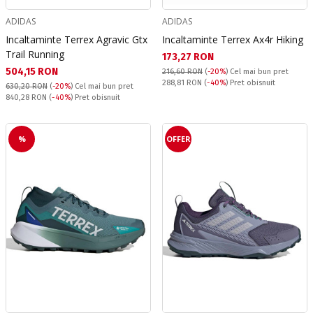
ADIDAS
ADIDAS
Incaltaminte Terrex Agravic Gtx
Incaltaminte Terrex Ax4r Hiking
Trail Running
Текуща цена:
173,27 RON
Текуща цена:
504,15 RON
216,60 RON
(
-20%
)
Cel mai bun pret
Pret obisnuit:
288,81 RON
(
-40%
) Pret obisnuit
630,20 RON
(
-20%
)
Cel mai bun pret
Pret obisnuit:
840,28 RON
(
-40%
) Pret obisnuit
%
OFFER