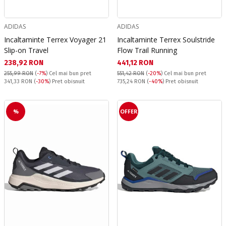
ADIDAS
ADIDAS
Incaltaminte Terrex Voyager 21
Incaltaminte Terrex Soulstride
Slip-on Travel
Flow Trail Running
Текуща цена:
Текуща цена:
238,92 RON
441,12 RON
255,99 RON
(
-7%
)
Cel mai bun pret
551,42 RON
(
-20%
)
Cel mai bun pret
Pret obisnuit:
Pret obisnuit:
341,33 RON
(
-30%
) Pret obisnuit
735,24 RON
(
-40%
) Pret obisnuit
%
OFFER