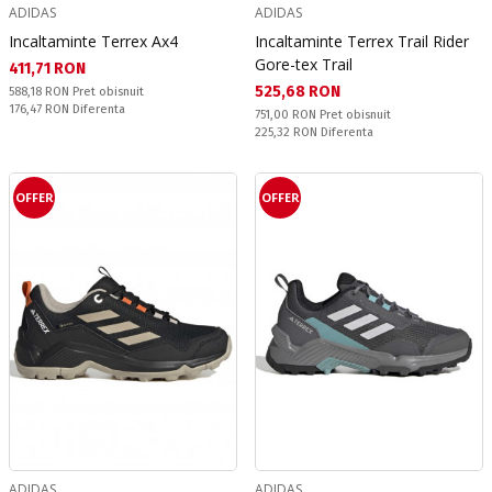
ADIDAS
ADIDAS
Incaltaminte Terrex Ax4
Incaltaminte Terrex Trail Rider
Gore-tex Trail
Текуща цена:
411,71 RON
Текуща цена:
525,68 RON
Pret obisnuit:
588,18 RON
Pret obisnuit
Спестявате:
176,47 RON
Diferenta
Pret obisnuit:
751,00 RON
Pret obisnuit
Спестявате:
225,32 RON
Diferenta
OFFER
OFFER
ADIDAS
ADIDAS