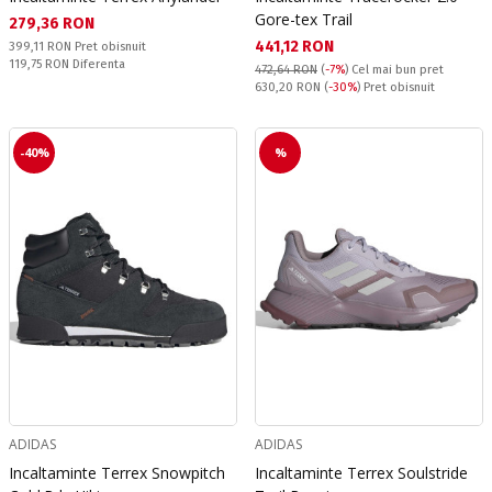
Gore-tex Trail
Текуща цена:
279,36 RON
Текуща цена:
441,12 RON
Pret obisnuit:
399,11 RON
Pret obisnuit
Спестявате:
119,75 RON
Diferenta
472,64 RON
(
-7%
)
Cel mai bun pret
Pret obisnuit:
630,20 RON
(
-30%
) Pret obisnuit
-40%
%
ADIDAS
ADIDAS
Incaltaminte Terrex Snowpitch
Incaltaminte Terrex Soulstride