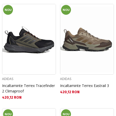
NOU
NOU
ADIDAS
ADIDAS
Incaltaminte Terrex Tracefinder
Incaltaminte Terrex Eastrail 3
2 Climaproof
Текуща цена:
420,12 RON
Текуща цена:
420,12 RON
NOU
NOU