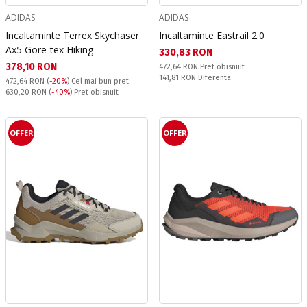
ADIDAS
ADIDAS
Incaltaminte Terrex Skychaser
Incaltaminte Eastrail 2.0
Ax5 Gore-tex Hiking
Текуща цена:
330,83 RON
Текуща цена:
378,10 RON
Pret obisnuit:
472,64 RON
Pret obisnuit
Спестявате:
141,81 RON
Diferenta
472,64 RON
(
-20%
)
Cel mai bun pret
Pret obisnuit:
630,20 RON
(
-40%
) Pret obisnuit
OFFER
OFFER