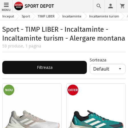
MENIU
Inceput
Sport
TIMP LIBER
Incaltaminte
Incaltaminte turism
Sport - TIMP LIBER - Incaltaminte -
Incaltaminte turism - Alergare montana
59 produse, 1 pagina
Sorteaza
Filtreaza
NOU
OFFER