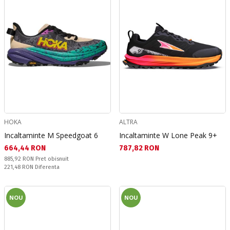
HOKA
ALTRA
Incaltaminte M Speedgoat 6
Incaltaminte W Lone Peak 9+
Текуща цена:
Текуща цена:
664,44 RON
787,82 RON
Pret obisnuit:
885,92 RON
Pret obisnuit
Спестявате:
221,48 RON
Diferenta
NOU
NOU