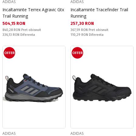
ADIDAS
ADIDAS
Incaltaminte Terrex Agravic Gtx
Incaltaminte Tracefinder Trail
Trail Running
Running
Текуща цена:
Текуща цена:
504,15 RON
257,30 RON
Pret obisnuit:
Pret obisnuit:
840,28 RON
Pret obisnuit
367,59 RON
Pret obisnuit
Спестявате:
Спестявате:
336,13 RON
Diferenta
110,29 RON
Diferenta
OFFER
OFFER
ADIDAS
ADIDAS