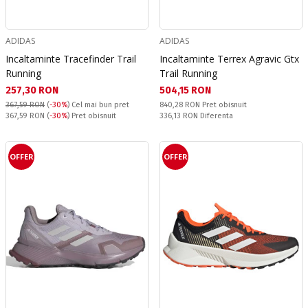
ADIDAS
ADIDAS
Incaltaminte Tracefinder Trail
Incaltaminte Terrex Agravic Gtx
Running
Trail Running
Текуща цена:
Текуща цена:
257,30 RON
504,15 RON
Pret obisnuit:
367,59 RON
(
-30%
)
Cel mai bun pret
840,28 RON
Pret obisnuit
Pret obisnuit:
Спестявате:
367,59 RON
(
-30%
) Pret obisnuit
336,13 RON
Diferenta
OFFER
OFFER