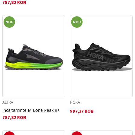
Текуща цена:
787,82 RON
NOU
NOU
ALTRA
HOKA
Incaltaminte M Lone Peak 9+
Текуща цена:
997,37 RON
Текуща цена:
787,82 RON