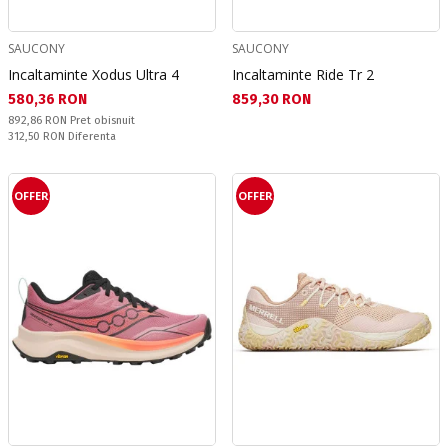
SAUCONY
SAUCONY
Incaltaminte Xodus Ultra 4
Incaltaminte Ride Tr 2
Текуща цена:
Текуща цена:
580,36 RON
859,30 RON
Pret obisnuit:
892,86 RON
Pret obisnuit
Спестявате:
312,50 RON
Diferenta
OFFER
OFFER