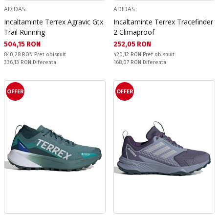
ADIDAS
ADIDAS
Incaltaminte Terrex Agravic Gtx
Incaltaminte Terrex Tracefinder
Trail Running
2 Climaproof
Текуща цена:
Текуща цена:
504,15 RON
252,05 RON
Pret obisnuit:
Pret obisnuit:
840,28 RON
Pret obisnuit
420,12 RON
Pret obisnuit
Спестявате:
Спестявате:
336,13 RON
Diferenta
168,07 RON
Diferenta
OFFER
OFFER