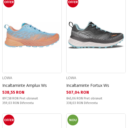
OFFER
OFFER
LOWA
LOWA
Incaltaminte Amplux Ws
Incaltaminte Fortux Ws
Текуща цена:
Текуща цена:
538,55 RON
507,04 RON
Pret obisnuit:
Pret obisnuit:
897,58 RON
Pret obisnuit
845,06 RON
Pret obisnuit
Спестявате:
Спестявате:
359,03 RON
Diferenta
338,03 RON
Diferenta
OFFER
NOU