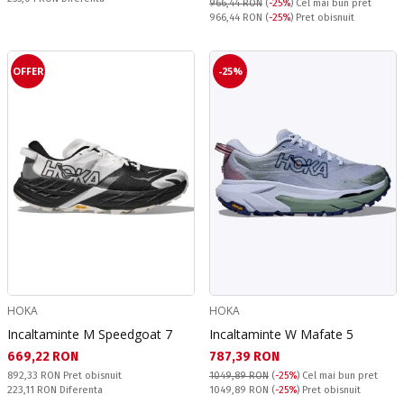
966,44 RON
(
-25%
)
Cel mai bun pret
Pret obisnuit:
966,44 RON
(
-25%
) Pret obisnuit
OFFER
-25%
HOKA
HOKA
Incaltaminte M Speedgoat 7
Incaltaminte W Mafate 5
Текуща цена:
Текуща цена:
669,22 RON
787,39 RON
Pret obisnuit:
892,33 RON
Pret obisnuit
1049,89 RON
(
-25%
)
Cel mai bun pret
Спестявате:
Pret obisnuit:
223,11 RON
Diferenta
1049,89 RON
(
-25%
) Pret obisnuit