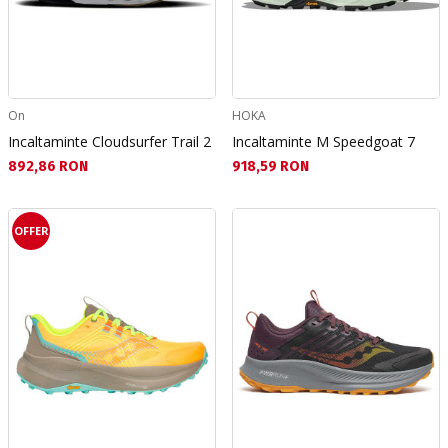
On
HOKA
Incaltaminte Cloudsurfer Trail 2
Incaltaminte M Speedgoat 7
Текуща цена:
Текуща цена:
892,86 RON
918,59 RON
OFFER