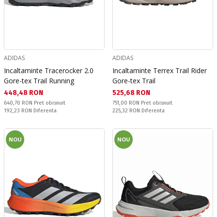
ADIDAS
ADIDAS
Incaltaminte Tracerocker 2.0
Incaltaminte Terrex Trail Rider
Gore-tex Trail Running
Gore-tex Trail
Текуща цена:
Текуща цена:
448,48 RON
525,68 RON
Pret obisnuit:
Pret obisnuit:
640,70 RON
Pret obisnuit
751,00 RON
Pret obisnuit
Спестявате:
Спестявате:
192,23 RON
Diferenta
225,32 RON
Diferenta
NOU
NOU