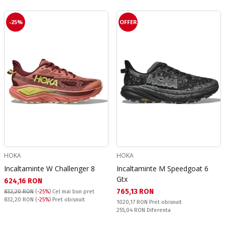
-25%
OFFER
HOKA
HOKA
Incaltaminte W Challenger 8
Incaltaminte M Speedgoat 6
Gtx
Текуща цена:
624,16 RON
Текуща цена:
765,13 RON
832,20 RON
(
-25%
)
Cel mai bun pret
Pret obisnuit:
832,20 RON
(
-25%
) Pret obisnuit
Pret obisnuit:
1020,17 RON
Pret obisnuit
Спестявате:
255,04 RON
Diferenta