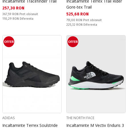
Incaltaminte Tracefinder Trail
Incaltaminte Terrex Trail Rider
Gore-tex Trail
Текуща цена:
257,30 RON
Текуща цена:
525,68 RON
Pret obisnuit:
367,59 RON
Pret obisnuit
Спестявате:
110,29 RON
Diferenta
Pret obisnuit:
751,00 RON
Pret obisnuit
Спестявате:
225,32 RON
Diferenta
OFFER
OFFER
ADIDAS
THE NORTH FACE
Incaltaminte Terrex Soulstride
Incaltaminte M Vectiv Enduris 3