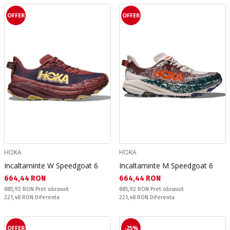
OFFER
OFFER
HOKA
HOKA
Incaltaminte W Speedgoat 6
Incaltaminte M Speedgoat 6
Текуща цена:
Текуща цена:
664,44 RON
664,44 RON
Pret obisnuit:
Pret obisnuit:
885,92 RON
Pret obisnuit
885,92 RON
Pret obisnuit
Спестявате:
Спестявате:
221,48 RON
Diferenta
221,48 RON
Diferenta
OFFER
-25%