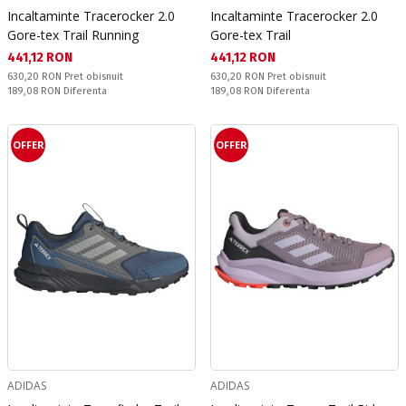
Incaltaminte Tracerocker 2.0
Incaltaminte Tracerocker 2.0
Gore-tex Trail Running
Gore-tex Trail
Текуща цена:
Текуща цена:
441,12 RON
441,12 RON
Pret obisnuit:
Pret obisnuit:
630,20 RON
Pret obisnuit
630,20 RON
Pret obisnuit
Спестявате:
Спестявате:
189,08 RON
Diferenta
189,08 RON
Diferenta
OFFER
OFFER
ADIDAS
ADIDAS