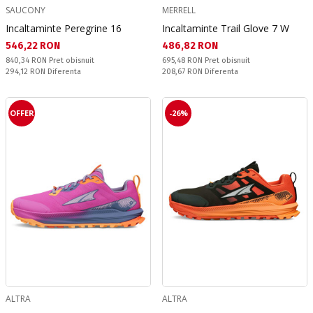
SAUCONY
MERRELL
Incaltaminte Peregrine 16
Incaltaminte Trail Glove 7 W
Текуща цена:
Текуща цена:
546,22 RON
486,82 RON
Pret obisnuit:
Pret obisnuit:
840,34 RON
Pret obisnuit
695,48 RON
Pret obisnuit
Спестявате:
Спестявате:
294,12 RON
Diferenta
208,67 RON
Diferenta
OFFER
-26%
ALTRA
ALTRA