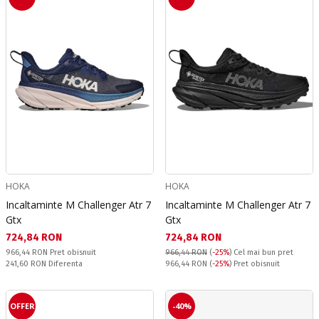
HOKA
HOKA
Incaltaminte M Challenger Atr 7
Incaltaminte M Challenger Atr 7
Gtx
Gtx
Текуща цена:
Текуща цена:
724,84 RON
724,84 RON
Pret obisnuit:
966,44 RON
Pret obisnuit
966,44 RON
(
-25%
)
Cel mai bun pret
Спестявате:
Pret obisnuit:
241,60 RON
Diferenta
966,44 RON
(
-25%
) Pret obisnuit
OFFER
-40%