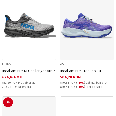
HOKA
ASICS
Incaltaminte M Challenger Atr 7
Incaltaminte Trabuco 14
Текуща цена:
Текуща цена:
624,16 RON
504,20 RON
Pret obisnuit:
832,20 RON
Pret obisnuit
840,34 RON
(
-40%
)
Cel mai bun pret
Спестявате:
Pret obisnuit:
208,04 RON
Diferenta
840,34 RON
(
-40%
) Pret obisnuit
%