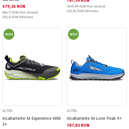
Текуща цена:
787,39 RON
Текуща цена:
479,36 RON
Pret obisnuit:
1049,89 RON
Pret obisnuit
Спестявате:
262,50 RON
Diferenta
Pret obisnuit:
684,77 RON
Pret obisnuit
Спестявате:
205,41 RON
Diferenta
NOU
NOU
ALTRA
ALTRA
Incaltaminte M Experience Wild
Incaltaminte M Lone Peak 9+
3+
Текуща цена:
787,82 RON