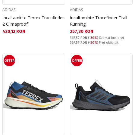
ADIDAS
ADIDAS
Incaltaminte Terrex Tracefinder
Incaltaminte Tracefinder Trail
2 Climaproof
Running
Текуща цена:
Текуща цена:
420,12 RON
257,30 RON
367,59 RON
(
-30%
)
Cel mai bun pret
Pret obisnuit:
367,59 RON
(
-30%
) Pret obisnuit
OFFER
OFFER