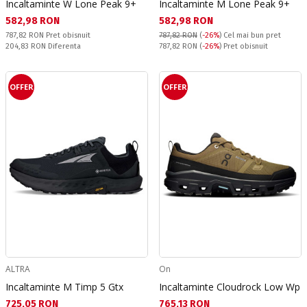
Incaltaminte W Lone Peak 9+
Incaltaminte M Lone Peak 9+
Текуща цена:
Текуща цена:
582,98 RON
582,98 RON
Pret obisnuit:
787,82 RON
Pret obisnuit
787,82 RON
(
-26%
)
Cel mai bun pret
Спестявате:
Pret obisnuit:
204,83 RON
Diferenta
787,82 RON
(
-26%
) Pret obisnuit
OFFER
OFFER
ALTRA
On
Incaltaminte M Timp 5 Gtx
Incaltaminte Cloudrock Low Wp
Текуща цена:
Текуща цена:
725,05 RON
765,13 RON