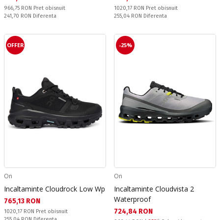
Pret obisnuit:
Pret obisnuit:
966,75 RON
Pret obisnuit
1020,17 RON
Pret obisnuit
Спестявате:
Спестявате:
241,70 RON
Diferenta
255,04 RON
Diferenta
OFFER
-25%
On
On
Incaltaminte Cloudrock Low Wp
Incaltaminte Cloudvista 2
Waterproof
Текуща цена:
765,13 RON
Текуща цена:
724,84 RON
Pret obisnuit:
1020,17 RON
Pret obisnuit
Спестявате:
255,04 RON
Diferenta