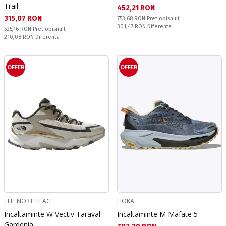
Trail
Текуща цена:
452,21 RON
Текуща цена:
315,07 RON
Pret obisnuit:
753,68 RON
Pret obisnuit
Спестявате:
301,47 RON
Diferenta
Pret obisnuit:
525,16 RON
Pret obisnuit
Спестявате:
210,08 RON
Diferenta
OFFER
OFFER
THE NORTH FACE
HOKA
Incaltaminte W Vectiv Taraval
Incaltaminte M Mafate 5
Gardenia