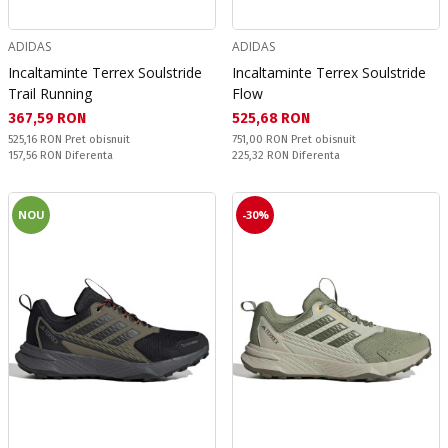
ADIDAS
ADIDAS
Incaltaminte Terrex Soulstride
Incaltaminte Terrex Soulstride
Trail Running
Flow
Текуща цена:
Текуща цена:
367,59 RON
525,68 RON
Pret obisnuit:
Pret obisnuit:
525,16 RON
Pret obisnuit
751,00 RON
Pret obisnuit
Спестявате:
Спестявате:
157,56 RON
Diferenta
225,32 RON
Diferenta
NOU
-30%