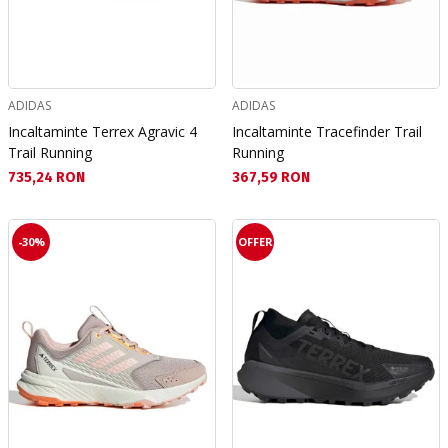
ADIDAS
ADIDAS
Incaltaminte Terrex Agravic 4
Incaltaminte Tracefinder Trail
Trail Running
Running
Текуща цена:
Текуща цена:
735,24 RON
367,59 RON
-30%
OFFER