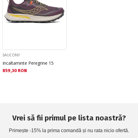
SAUCONY
Incaltaminte Peregrine 15
Текуща цена:
859,30 RON
Vrei să fii primul pe lista noastră?
Primește -15% la prima comandă și nu rata nicio ofertă.