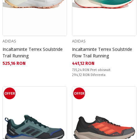
ADIDAS
ADIDAS
Incaltaminte Terrex Soulstride
Incaltaminte Terrex Soulstride
Trail Running
Flow Trail Running
Текуща цена:
Текуща цена:
525,16 RON
441,12 RON
Pret obisnuit:
735,24 RON
Pret obisnuit
Спестявате:
294,12 RON
Diferenta
OFFER
OFFER