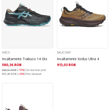
ASICS
SAUCONY
Incaltaminte Trabuco 14 Gtx
Incaltaminte Xodus Ultra 4
Текуща цена:
Текуща цена:
580,36 RON
913,03 RON
669,64 RON
(
-13%
)
Cel mai bun pret
Pret obisnuit:
892,86 RON
(
-35%
) Pret obisnuit