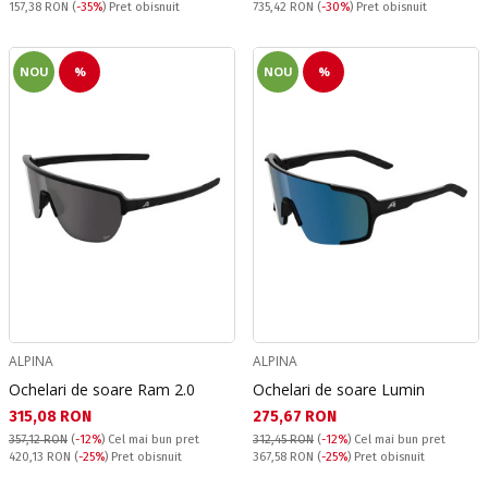
Pret obisnuit:
Pret obisnuit:
157,38 RON
(
-35%
) Pret obisnuit
735,42 RON
(
-30%
) Pret obisnuit
NOU
%
NOU
%
ALPINA
ALPINA
Ochelari de soare Ram 2.0
Ochelari de soare Lumin
Текуща цена:
Текуща цена:
315,08 RON
275,67 RON
357,12 RON
(
-12%
)
Cel mai bun pret
312,45 RON
(
-12%
)
Cel mai bun pret
Pret obisnuit:
Pret obisnuit:
420,13 RON
(
-25%
) Pret obisnuit
367,58 RON
(
-25%
) Pret obisnuit