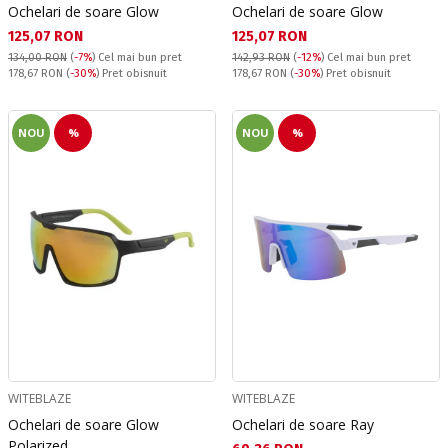
Ochelari de soare Glow
Ochelari de soare Glow
Текуща цена:
Текуща цена:
125,07 RON
125,07 RON
134,00 RON
(
-7%
)
Cel mai bun pret
142,93 RON
(
-12%
)
Cel mai bun pret
Pret obisnuit:
Pret obisnuit:
178,67 RON
(
-30%
) Pret obisnuit
178,67 RON
(
-30%
) Pret obisnuit
NOU
%
NOU
%
WITEBLAZE
WITEBLAZE
Ochelari de soare Glow
Ochelari de soare Ray
Polarized