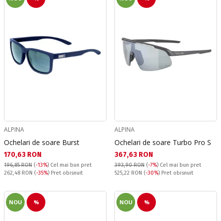
ALPINA
ALPINA
Ochelari de soare Burst
Ochelari de soare Turbo Pro S
Текуща цена:
Текуща цена:
170,63 RON
367,63 RON
196,85 RON
(
-13%
)
Cel mai bun pret
393,90 RON
(
-7%
)
Cel mai bun pret
Pret obisnuit:
Pret obisnuit:
262,48 RON
(
-35%
) Pret obisnuit
525,22 RON
(
-30%
) Pret obisnuit
NOU
%
NOU
%