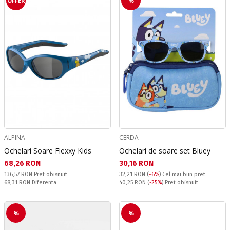
OFFER
%
ALPINA
CERDA
Ochelari Soare Flexxy Kids
Ochelari de soare set Bluey
Текуща цена:
Текуща цена:
68,26 RON
30,16 RON
Pret obisnuit:
136,57 RON
Pret obisnuit
32,21 RON
(
-6%
)
Cel mai bun pret
Спестявате:
Pret obisnuit:
68,31 RON
Diferenta
40,25 RON
(
-25%
) Pret obisnuit
%
%