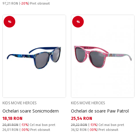
Pret obisnuit:
97,21 RON
(
-20%
) Pret obisnuit
%
%
KIDS MOVIE HEROES
KIDS MOVIE HEROES
Ochelari soare Sonicmodern
Ochelari de soare Paw Patrol
Текуща цена:
Текуща цена:
18,18 RON
25,54 RON
20,81 RON
(
-13%
)
Cel mai bun pret
29,22 RON
(
-13%
)
Cel mai bun pret
Pret obisnuit:
Pret obisnuit:
26,01 RON
(
-30%
) Pret obisnuit
36,52 RON
(
-30%
) Pret obisnuit