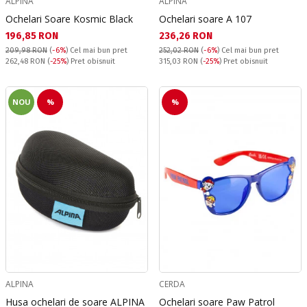
ALPINA
ALPINA
Ochelari Soare Kosmic Black
Ochelari soare A 107
Текуща цена:
Текуща цена:
196,85 RON
236,26 RON
209,98 RON
(
-6%
)
Cel mai bun pret
252,02 RON
(
-6%
)
Cel mai bun pret
Pret obisnuit:
Pret obisnuit:
262,48 RON
(
-25%
) Pret obisnuit
315,03 RON
(
-25%
) Pret obisnuit
NOU
%
%
ALPINA
CERDA
Husa ochelari de soare ALPINA
Ochelari soare Paw Patrol