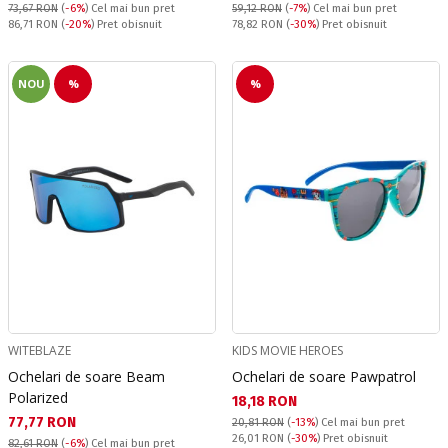
73,67 RON
(
-6%
)
Cel mai bun pret
59,12 RON
(
-7%
)
Cel mai bun pret
Pret obisnuit:
Pret obisnuit:
86,71 RON
(
-20%
) Pret obisnuit
78,82 RON
(
-30%
) Pret obisnuit
NOU
%
%
WITEBLAZE
KIDS MOVIE HEROES
Ochelari de soare Beam
Ochelari de soare Pawpatrol
Polarized
Текуща цена:
18,18 RON
Текуща цена:
77,77 RON
20,81 RON
(
-13%
)
Cel mai bun pret
Pret obisnuit:
26,01 RON
(
-30%
) Pret obisnuit
82,61 RON
(
-6%
)
Cel mai bun pret