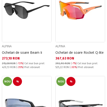
ALPINA
ALPINA
Ochelari de soare Beam Ii
Ochelari de soare Rocket Q-lite
Текуща цена:
Текуща цена:
273,10 RON
367,63 RON
315,08 RON
(
-13%
)
Cel mai bun pret
393,90 RON
(
-7%
)
Cel mai bun pret
Pret obisnuit:
Pret obisnuit:
420,13 RON
(
-35%
) Pret obisnuit
525,22 RON
(
-30%
) Pret obisnuit
NOU
%
NOU
%