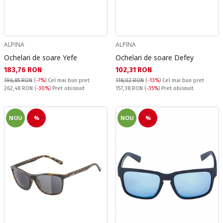
ALPINA
ALPINA
Ochelari de soare Yefe
Ochelari de soare Defey
Текуща цена:
Текуща цена:
183,76 RON
102,31 RON
196,85 RON
(
-7%
)
Cel mai bun pret
118,02 RON
(
-13%
)
Cel mai bun pret
Pret obisnuit:
Pret obisnuit:
262,48 RON
(
-30%
) Pret obisnuit
157,38 RON
(
-35%
) Pret obisnuit
NOU
%
NOU
%