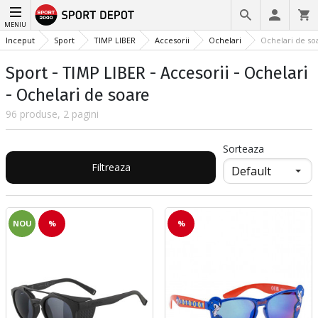
MENIU
Inceput
Sport
TIMP LIBER
Accesorii
Ochelari
Ochelari de so
Sport - TIMP LIBER - Accesorii - Ochelari
- Ochelari de soare
96 produse, 2 pagini
Sorteaza
Filtreaza
NOU
%
%