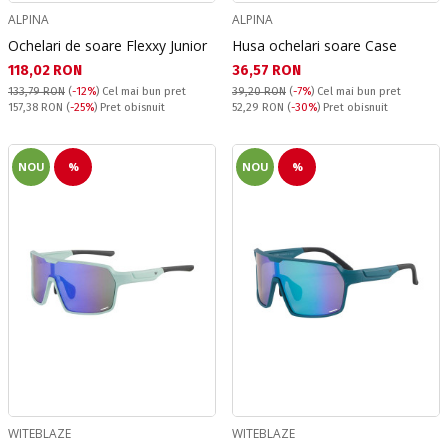
ALPINA
ALPINA
Ochelari de soare Flexxy Junior
Husa ochelari soare Case
Текуща цена:
Текуща цена:
118,02 RON
36,57 RON
133,79 RON
(
-12%
)
Cel mai bun pret
39,20 RON
(
-7%
)
Cel mai bun pret
Pret obisnuit:
Pret obisnuit:
157,38 RON
(
-25%
) Pret obisnuit
52,29 RON
(
-30%
) Pret obisnuit
NOU
%
NOU
%
WITEBLAZE
WITEBLAZE