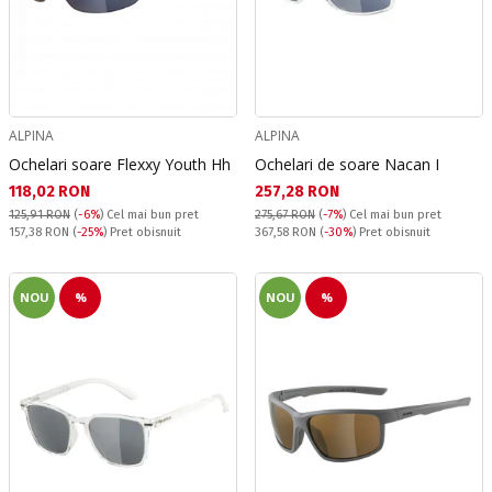
ALPINA
ALPINA
Ochelari soare Flexxy Youth Hh
Ochelari de soare Nacan I
Текуща цена:
Текуща цена:
118,02 RON
257,28 RON
125,91 RON
(
-6%
)
Cel mai bun pret
275,67 RON
(
-7%
)
Cel mai bun pret
Pret obisnuit:
Pret obisnuit:
157,38 RON
(
-25%
) Pret obisnuit
367,58 RON
(
-30%
) Pret obisnuit
NOU
%
NOU
%