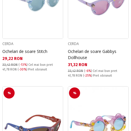
CERDA
CERDA
Ochelari de soare Stitch
Ochelari de soare Gabbys
Dollhouse
Текуща цена:
29,22 RON
Текуща цена:
31,32 RON
33,42 RON
(
-13%
)
Cel mai bun pret
Pret obisnuit:
41,78 RON
(
-30%
) Pret obisnuit
33,42 RON
(
-6%
)
Cel mai bun pret
Pret obisnuit:
41,78 RON
(
-25%
) Pret obisnuit
%
%