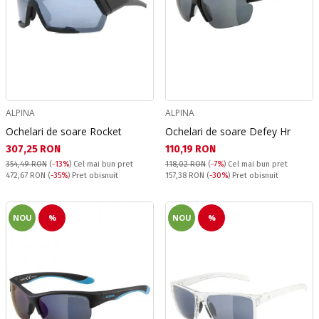
ALPINA
ALPINA
Ochelari de soare Rocket
Ochelari de soare Defey Hr
Текуща цена:
Текуща цена:
307,25 RON
110,19 RON
354,49 RON
(
-13%
)
Cel mai bun pret
118,02 RON
(
-7%
)
Cel mai bun pret
Pret obisnuit:
Pret obisnuit:
472,67 RON
(
-35%
) Pret obisnuit
157,38 RON
(
-30%
) Pret obisnuit
NOU
%
NOU
%