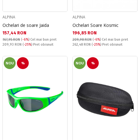
ALPINA
ALPINA
Ochelari de soare Jaida
Ochelari Soare Kosmic
Текуща цена:
Текуща цена:
157,44 RON
196,85 RON
167,95 RON
(
-6%
)
Cel mai bun pret
209,98 RON
(
-6%
)
Cel mai bun pret
Pret obisnuit:
Pret obisnuit:
209,93 RON
(
-25%
) Pret obisnuit
262,48 RON
(
-25%
) Pret obisnuit
NOU
%
NOU
%