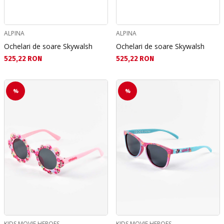
ALPINA
ALPINA
Ochelari de soare Skywalsh
Ochelari de soare Skywalsh
Текуща цена:
Текуща цена:
525,22 RON
525,22 RON
%
%
KIDS MOVIE HEROES
KIDS MOVIE HEROES