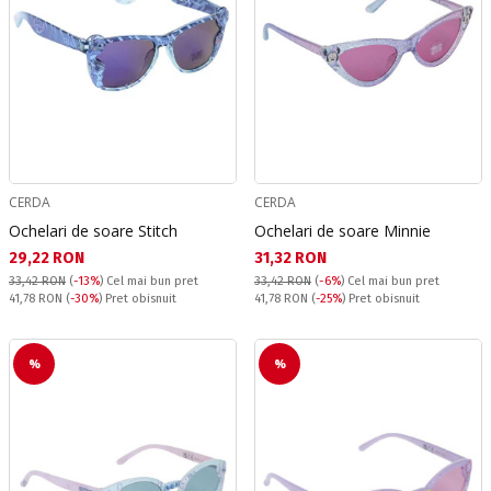
CERDA
CERDA
Ochelari de soare Stitch
Ochelari de soare Minnie
Текуща цена:
Текуща цена:
29,22 RON
31,32 RON
33,42 RON
(
-13%
)
Cel mai bun pret
33,42 RON
(
-6%
)
Cel mai bun pret
Pret obisnuit:
Pret obisnuit:
41,78 RON
(
-30%
) Pret obisnuit
41,78 RON
(
-25%
) Pret obisnuit
%
%