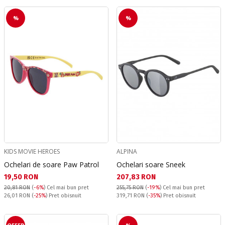
%
%
KIDS MOVIE HEROES
ALPINA
Ochelari de soare Paw Patrol
Ochelari soare Sneek
Текуща цена:
Текуща цена:
19,50 RON
207,83 RON
20,81 RON
(
-6%
)
Cel mai bun pret
255,75 RON
(
-19%
)
Cel mai bun pret
Pret obisnuit:
Pret obisnuit:
26,01 RON
(
-25%
) Pret obisnuit
319,71 RON
(
-35%
) Pret obisnuit