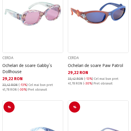
CERDA
CERDA
Ochelari de soare Gabby´s
Ochelari de soare Paw Patrol
Dollhouse
Текуща цена:
29,22 RON
Текуща цена:
29,22 RON
33,42 RON
(
-13%
)
Cel mai bun pret
Pret obisnuit:
41,78 RON
(
-30%
) Pret obisnuit
33,42 RON
(
-13%
)
Cel mai bun pret
Pret obisnuit:
41,78 RON
(
-30%
) Pret obisnuit
%
%