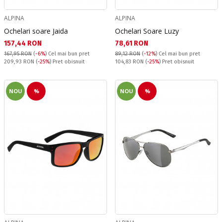
ALPINA
ALPINA
Ochelari soare Jaida
Ochelari Soare Luzy
Текуща цена:
Текуща цена:
157,44 RON
78,61 RON
167,95 RON
(
-6%
)
Cel mai bun pret
89,12 RON
(
-12%
)
Cel mai bun pret
Pret obisnuit:
Pret obisnuit:
209,93 RON
(
-25%
) Pret obisnuit
104,83 RON
(
-25%
) Pret obisnuit
NOU
%
NOU
%