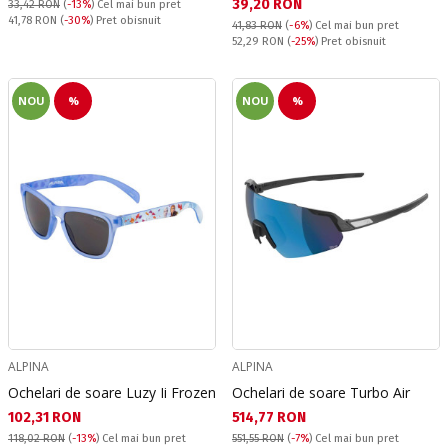
Текуща цена:
39,20 RON
33,42 RON
(
-13%
)
Cel mai bun pret
Pret obisnuit:
41,78 RON
(
-30%
) Pret obisnuit
41,83 RON
(
-6%
)
Cel mai bun pret
Pret obisnuit:
52,29 RON
(
-25%
) Pret obisnuit
NOU
%
NOU
%
ALPINA
ALPINA
Ochelari de soare Luzy Ii Frozen
Ochelari de soare Turbo Air
Текуща цена:
Текуща цена:
102,31 RON
514,77 RON
118,02 RON
(
-13%
)
Cel mai bun pret
551,55 RON
(
-7%
)
Cel mai bun pret