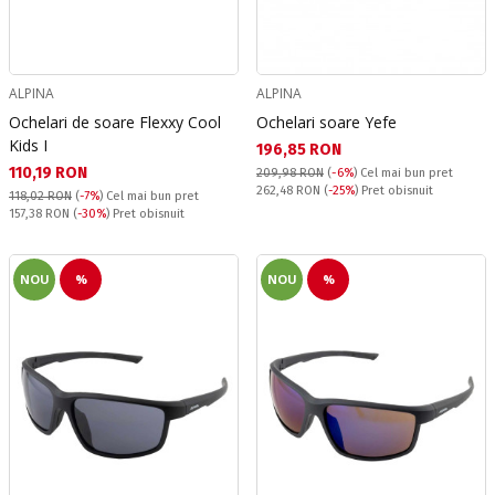
ALPINA
ALPINA
Ochelari de soare Flexxy Cool
Ochelari soare Yefe
Kids I
Текуща цена:
196,85 RON
Текуща цена:
110,19 RON
209,98 RON
(
-6%
)
Cel mai bun pret
Pret obisnuit:
262,48 RON
(
-25%
) Pret obisnuit
118,02 RON
(
-7%
)
Cel mai bun pret
Pret obisnuit:
157,38 RON
(
-30%
) Pret obisnuit
NOU
%
NOU
%