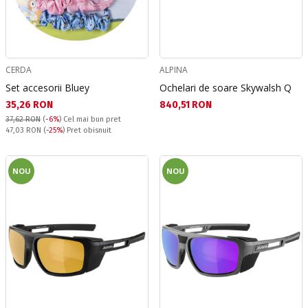
CERDA
ALPINA
Set accesorii Bluey
Ochelari de soare Skywalsh Q
Текуща цена:
Текуща цена:
35,26 RON
840,51 RON
37,62 RON
(
-6%
)
Cel mai bun pret
Pret obisnuit:
47,03 RON
(
-25%
) Pret obisnuit
NOU
NOU