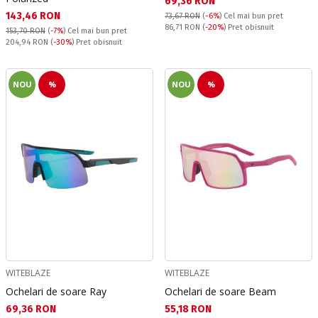
Текуща цена:
69,36 RON
Текуща цена:
143,46 RON
73,67 RON
(
-6%
)
Cel mai bun pret
Pret obisnuit:
86,71 RON
(
-20%
) Pret obisnuit
153,70 RON
(
-7%
)
Cel mai bun pret
Pret obisnuit:
204,94 RON
(
-30%
) Pret obisnuit
NOU
%
NOU
%
WITEBLAZE
WITEBLAZE
Ochelari de soare Ray
Ochelari de soare Beam
Текуща цена:
Текуща цена:
69,36 RON
55,18 RON