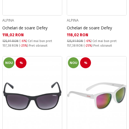
ALPINA
ALPINA
Ochelari de soare Defey
Ochelari de soare Defey
Текуща цена:
Текуща цена:
118,02 RON
118,02 RON
125,91 RON
(
-6%
)
Cel mai bun pret
125,91 RON
(
-6%
)
Cel mai bun pret
Pret obisnuit:
Pret obisnuit:
157,38 RON
(
-25%
) Pret obisnuit
157,38 RON
(
-25%
) Pret obisnuit
NOU
%
NOU
%