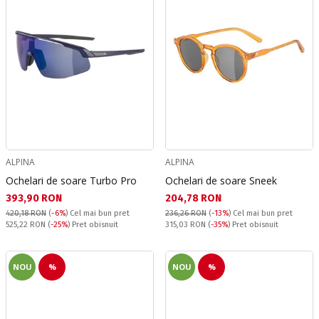
ALPINA
ALPINA
Ochelari de soare Turbo Pro
Ochelari de soare Sneek
Текуща цена:
Текуща цена:
393,90 RON
204,78 RON
420,18 RON
(
-6%
)
Cel mai bun pret
236,26 RON
(
-13%
)
Cel mai bun pret
Pret obisnuit:
Pret obisnuit:
525,22 RON
(
-25%
) Pret obisnuit
315,03 RON
(
-35%
) Pret obisnuit
NOU
%
NOU
%