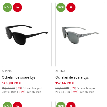
NOU
%
NOU
%
ALPINA
ALPINA
Ochelari de soare Lys
Ochelari de soare Lys
Текуща цена:
Текуща цена:
146,98 RON
157,44 RON
157,44 RON
(
-7%
)
Cel mai bun pret
167,95 RON
(
-6%
)
Cel mai bun pret
Pret obisnuit:
Pret obisnuit:
209,93 RON
(
-30%
) Pret obisnuit
209,93 RON
(
-25%
) Pret obisnuit
NOU
%
NOU
%