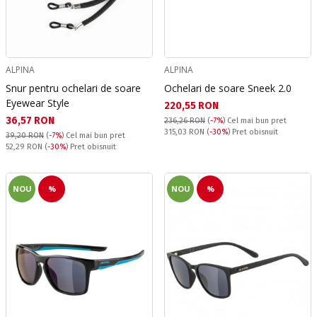
ALPINA
ALPINA
Snur pentru ochelari de soare
Ochelari de soare Sneek 2.0
Eyewear Style
Текуща цена:
220,55 RON
Текуща цена:
36,57 RON
236,26 RON
(
-7%
)
Cel mai bun pret
Pret obisnuit:
315,03 RON
(
-30%
) Pret obisnuit
39,20 RON
(
-7%
)
Cel mai bun pret
Pret obisnuit:
52,29 RON
(
-30%
) Pret obisnuit
NOU
%
NOU
%