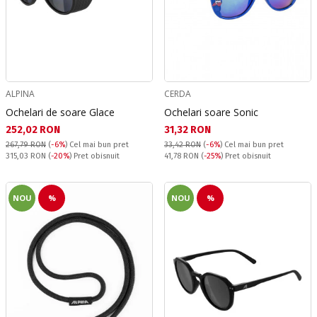
ALPINA
CERDA
Ochelari de soare Glace
Ochelari soare Sonic
Текуща цена:
Текуща цена:
252,02 RON
31,32 RON
267,79 RON
(
-6%
)
Cel mai bun pret
33,42 RON
(
-6%
)
Cel mai bun pret
Pret obisnuit:
Pret obisnuit:
315,03 RON
(
-20%
) Pret obisnuit
41,78 RON
(
-25%
) Pret obisnuit
NOU
%
NOU
%