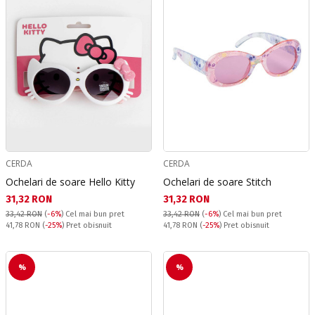
CERDA
CERDA
Ochelari de soare Hello Kitty
Ochelari de soare Stitch
Текуща цена:
Текуща цена:
31,32 RON
31,32 RON
33,42 RON
(
-6%
)
Cel mai bun pret
33,42 RON
(
-6%
)
Cel mai bun pret
Pret obisnuit:
Pret obisnuit:
41,78 RON
(
-25%
) Pret obisnuit
41,78 RON
(
-25%
) Pret obisnuit
%
%