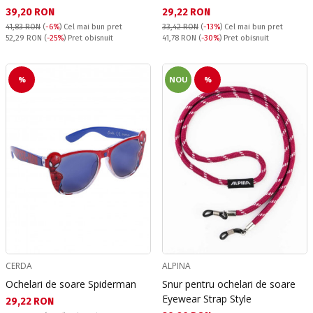
Текуща цена:
Текуща цена:
39,20 RON
29,22 RON
41,83 RON
(
-6%
)
Cel mai bun pret
33,42 RON
(
-13%
)
Cel mai bun pret
Pret obisnuit:
Pret obisnuit:
52,29 RON
(
-25%
) Pret obisnuit
41,78 RON
(
-30%
) Pret obisnuit
%
NOU
%
CERDA
ALPINA
Ochelari de soare Spiderman
Snur pentru ochelari de soare
Eyewear Strap Style
Текуща цена:
29,22 RON