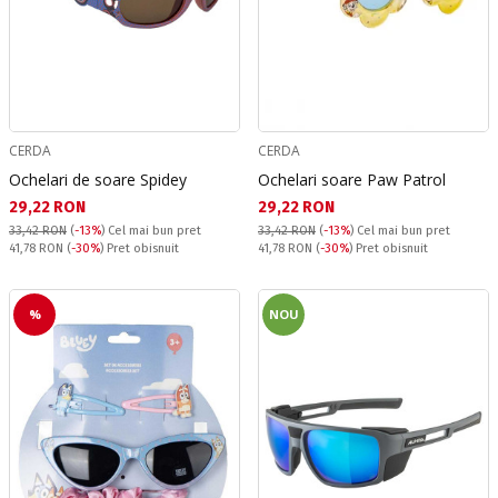
CERDA
CERDA
Ochelari de soare Spidey
Ochelari soare Paw Patrol
Текуща цена:
Текуща цена:
29,22 RON
29,22 RON
33,42 RON
(
-13%
)
Cel mai bun pret
33,42 RON
(
-13%
)
Cel mai bun pret
Pret obisnuit:
Pret obisnuit:
41,78 RON
(
-30%
) Pret obisnuit
41,78 RON
(
-30%
) Pret obisnuit
%
NOU