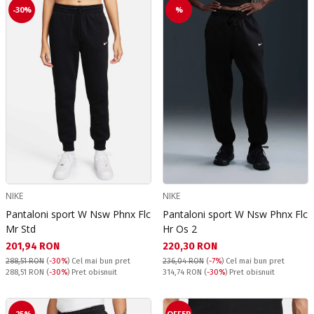
-30%
%
NIKE
NIKE
Pantaloni sport W Nsw Phnx Flc
Pantaloni sport W Nsw Phnx Flc
Mr Std
Hr Os 2
Текуща цена:
Текуща цена:
201,94 RON
220,30 RON
288,51 RON
(
-30%
)
Cel mai bun pret
236,04 RON
(
-7%
)
Cel mai bun pret
Pret obisnuit:
Pret obisnuit:
288,51 RON
(
-30%
) Pret obisnuit
314,74 RON
(
-30%
) Pret obisnuit
-25%
OFFER