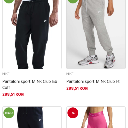
NIKE
NIKE
Pantaloni sport M Nk Club Bb
Pantaloni sport M Nk Club Ft
Cuff
Текуща цена:
288,51 RON
Текуща цена:
288,51 RON
NOU
%