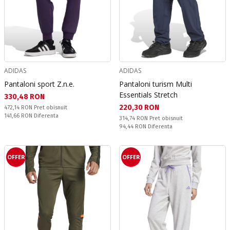
ADIDAS
ADIDAS
Pantaloni sport Z.n.e.
Pantaloni turism Multi
Essentials Stretch
Текуща цена:
330,48 RON
Текуща цена:
220,30 RON
Pret obisnuit:
472,14 RON
Pret obisnuit
Спестявате:
141,66 RON
Diferenta
Pret obisnuit:
314,74 RON
Pret obisnuit
Спестявате:
94,44 RON
Diferenta
OFFER
OFFER