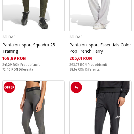
ADIDAS
ADIDAS
Pantaloni sport Squadra 25
Pantaloni sport Essentials Color
Training
Pop French Terry
Текуща цена:
Текуща цена:
168,89 RON
205,61 RON
Pret obisnuit:
Pret obisnuit:
241,29 RON
Pret obisnuit
293,76 RON
Pret obisnuit
Спестявате:
Спестявате:
72,40 RON
Diferenta
88,14 RON
Diferenta
OFFER
%