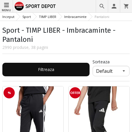
MENIU
Inceput
Sport
TIMP LIBER
Imbracaminte
Pantaloni
Sport - TIMP LIBER - Imbracaminte -
Pantaloni
2990 produse, 38 pagini
Sorteaza
Filtreaza
%
OFFER