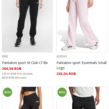
NIKE
ADIDAS
Pantaloni sport M Club Cf Bb
Pantaloni sport Essentials Small
Logo
Текуща цена:
206,56 RON
Текуща цена:
236,04 RON
Pret obisnuit:
295,07 RON
Pret obisnuit
Спестявате:
88,51 RON
Diferenta
NOU
NOU