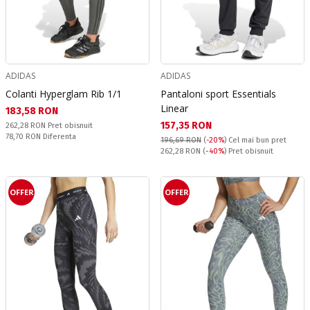
ADIDAS
ADIDAS
Colanti Hyperglam Rib 1/1
Pantaloni sport Essentials
Linear
Текуща цена:
183,58 RON
Текуща цена:
157,35 RON
Pret obisnuit:
262,28 RON
Pret obisnuit
Спестявате:
78,70 RON
Diferenta
196,69 RON
(
-20%
)
Cel mai bun pret
Pret obisnuit:
262,28 RON
(
-40%
) Pret obisnuit
OFFER
OFFER