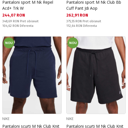
Pantaloni sport M Nk Repel
Pantaloni sport M Nk Club Bb
Acd+ Trk W
Cuff Pant Jdi Aop
Текуща цена:
Текуща цена:
244,07 RON
262,91 RON
Pret obisnuit:
Pret obisnuit:
348,69 RON
Pret obisnuit
375,55 RON
Pret obisnuit
Спестявате:
Спестявате:
104,62 RON
Diferenta
112,64 RON
Diferenta
NOU
NOU
NIKE
NIKE
Pantaloni scurti M Nk Club Knit
Pantaloni scurti M Nk Club Knit