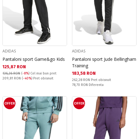
ADIDAS
ADIDAS
Pantaloni sport Game&go Kids
Pantaloni sport Jude Bellingham
Training
Текуща цена:
125,87 RON
Текуща цена:
183,58 RON
136,36 RON
(
-8%
)
Cel mai bun pret
Pret obisnuit:
209,81 RON
(
-40%
) Pret obisnuit
Pret obisnuit:
262,28 RON
Pret obisnuit
Спестявате:
78,70 RON
Diferenta
OFFER
OFFER