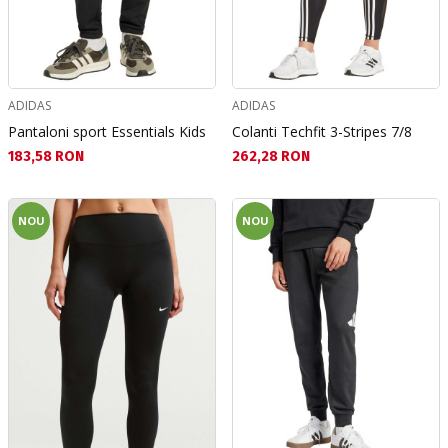
ADIDAS
ADIDAS
Pantaloni sport Essentials Kids
Colanti Techfit 3-Stripes 7/8
Текуща цена:
Текуща цена:
183,58 RON
262,28 RON
NOU
NOU