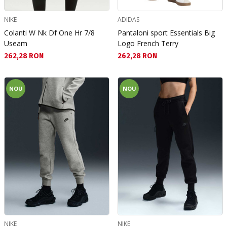
NIKE
ADIDAS
Colanti W Nk Df One Hr 7/8
Pantaloni sport Essentials Big
Useam
Logo French Terry
Текуща цена:
Текуща цена:
262,28 RON
262,28 RON
NOU
NOU
NIKE
NIKE