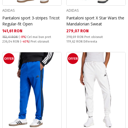
ADIDAS
ADIDAS
Pantaloni sport 3-stripes Tricot
Pantaloni sport X Star Wars the
Regular-fit Open
Mandalorian Sweat
Текуща цена:
Текуща цена:
141,61 RON
279,07 RON
Pret obisnuit:
153,41 RON
(
-8%
)
Cel mai bun pret
398,69 RON
Pret obisnuit
Pret obisnuit:
Спестявате:
236,04 RON
(
-40%
) Pret obisnuit
119,62 RON
Diferenta
OFFER
OFFER