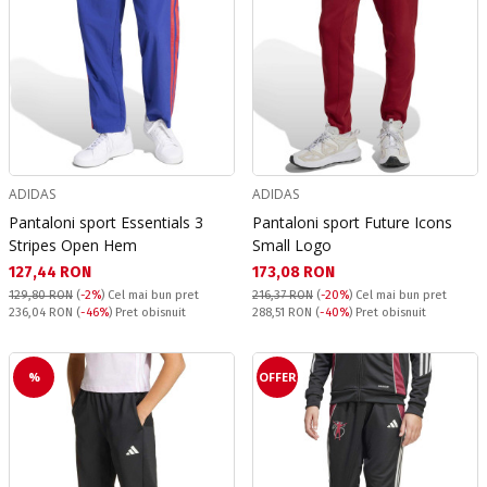
ADIDAS
ADIDAS
Pantaloni sport Essentials 3
Pantaloni sport Future Icons
Stripes Open Hem
Small Logo
Текуща цена:
Текуща цена:
127,44 RON
173,08 RON
129,80 RON
(
-2%
)
Cel mai bun pret
216,37 RON
(
-20%
)
Cel mai bun pret
Pret obisnuit:
Pret obisnuit:
236,04 RON
(
-46%
) Pret obisnuit
288,51 RON
(
-40%
) Pret obisnuit
%
OFFER