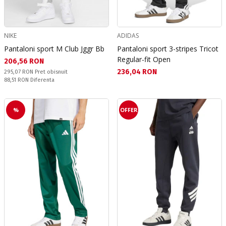
NIKE
ADIDAS
Pantaloni sport M Club Jggr Bb
Pantaloni sport 3-stripes Tricot
Regular-fit Open
Текуща цена:
206,56 RON
Текуща цена:
236,04 RON
Pret obisnuit:
295,07 RON
Pret obisnuit
Спестявате:
88,51 RON
Diferenta
%
OFFER