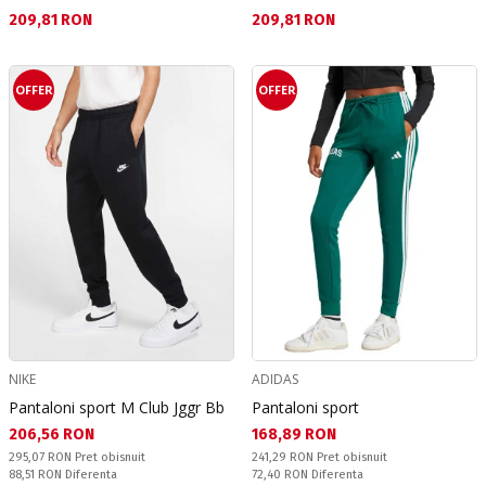
Текуща цена:
Текуща цена:
209,81 RON
209,81 RON
OFFER
OFFER
NIKE
ADIDAS
Pantaloni sport M Club Jggr Bb
Pantaloni sport
Текуща цена:
Текуща цена:
206,56 RON
168,89 RON
Pret obisnuit:
Pret obisnuit:
295,07 RON
Pret obisnuit
241,29 RON
Pret obisnuit
Спестявате:
Спестявате:
88,51 RON
Diferenta
72,40 RON
Diferenta