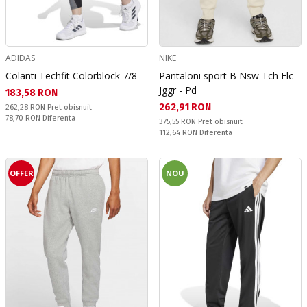
ADIDAS
NIKE
Colanti Techfit Colorblock 7/8
Pantaloni sport B Nsw Tch Flc
Jggr - Pd
Текуща цена:
183,58 RON
Текуща цена:
262,91 RON
Pret obisnuit:
262,28 RON
Pret obisnuit
Спестявате:
78,70 RON
Diferenta
Pret obisnuit:
375,55 RON
Pret obisnuit
Спестявате:
112,64 RON
Diferenta
OFFER
NOU