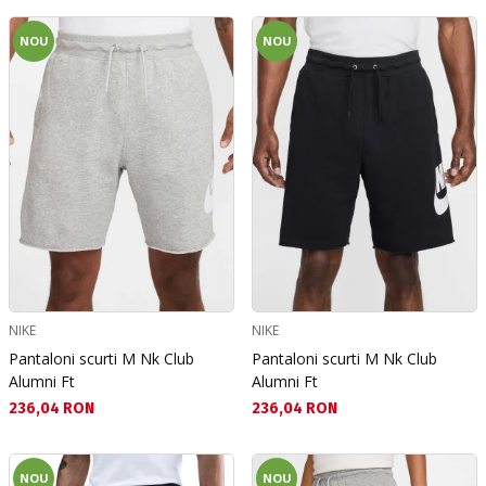
NOU
NOU
NIKE
NIKE
Pantaloni scurti M Nk Club
Pantaloni scurti M Nk Club
Alumni Ft
Alumni Ft
Текуща цена:
Текуща цена:
236,04 RON
236,04 RON
NOU
NOU