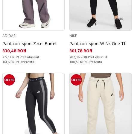
ADIDAS
NIKE
Pantaloni sport Z.n.e. Barrel
Pantaloni sport W Nk One Tf
Текуща цена:
Текуща цена:
330,48 RON
301,78 RON
Pret obisnuit:
Pret obisnuit:
472,14 RON
Pret obisnuit
402,36 RON
Pret obisnuit
Спестявате:
Спестявате:
141,66 RON
Diferenta
100,58 RON
Diferenta
OFFER
OFFER