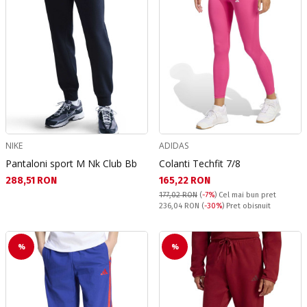
NIKE
ADIDAS
Pantaloni sport M Nk Club Bb
Colanti Techfit 7/8
Текуща цена:
Текуща цена:
288,51 RON
165,22 RON
177,02 RON
(
-7%
)
Cel mai bun pret
Pret obisnuit:
236,04 RON
(
-30%
) Pret obisnuit
%
%