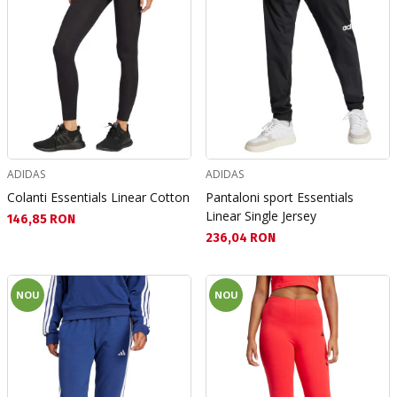
ADIDAS
ADIDAS
Colanti Essentials Linear Cotton
Pantaloni sport Essentials
Linear Single Jersey
Текуща цена:
146,85 RON
Текуща цена:
236,04 RON
NOU
NOU