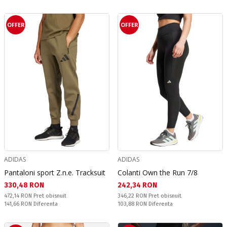
OFFER
OFFER
ADIDAS
ADIDAS
Pantaloni sport Z.n.e. Tracksuit
Colanti Own the Run 7/8
Текуща цена:
Текуща цена:
330,48 RON
242,34 RON
Pret obisnuit:
Pret obisnuit:
472,14 RON
Pret obisnuit
346,22 RON
Pret obisnuit
Спестявате:
Спестявате:
141,66 RON
Diferenta
103,88 RON
Diferenta