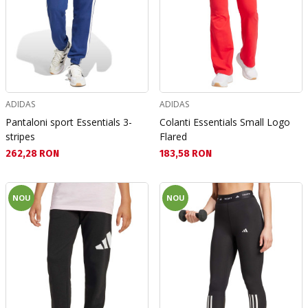
ADIDAS
ADIDAS
Pantaloni sport Essentials 3-
Colanti Essentials Small Logo
stripes
Flared
Текуща цена:
Текуща цена:
262,28 RON
183,58 RON
NOU
NOU