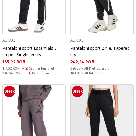
ADIDAS
ADIDAS
Pantaloni sport Essentials 3-
Pantaloni sport Z.n.e. Tapered-
stripes Single Jersey
leg
Текуща цена:
Текуща цена:
165,22 RON
242,34 RON
Pret obisnuit:
177,02 RON
(
-7%
)
Cel mai bun pret
346,22 RON
Pret obisnuit
Pret obisnuit:
Спестявате:
236,04 RON
(
-30%
) Pret obisnuit
103,88 RON
Diferenta
OFFER
OFFER