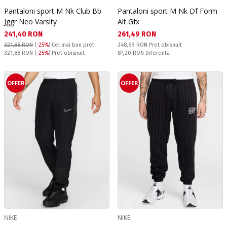
Pantaloni sport M Nk Club Bb
Pantaloni sport M Nk Df Form
Jggr Neo Varsity
Alt Gfx
Текуща цена:
Текуща цена:
241,40 RON
261,49 RON
Pret obisnuit:
321,88 RON
(
-25%
)
Cel mai bun pret
348,69 RON
Pret obisnuit
Pret obisnuit:
Спестявате:
321,88 RON
(
-25%
) Pret obisnuit
87,20 RON
Diferenta
OFFER
OFFER
NIKE
NIKE