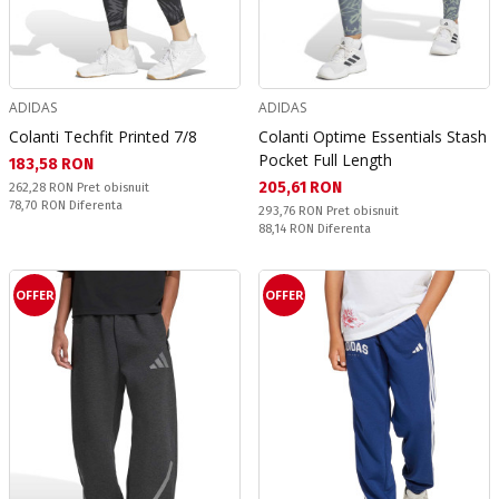
ADIDAS
ADIDAS
Colanti Techfit Printed 7/8
Colanti Optime Essentials Stash
Pocket Full Length
Текуща цена:
183,58 RON
Текуща цена:
205,61 RON
Pret obisnuit:
262,28 RON
Pret obisnuit
Спестявате:
78,70 RON
Diferenta
Pret obisnuit:
293,76 RON
Pret obisnuit
Спестявате:
88,14 RON
Diferenta
OFFER
OFFER