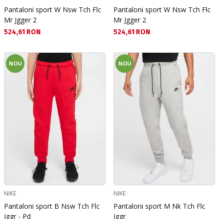
Pantaloni sport W Nsw Tch Flc
Pantaloni sport W Nsw Tch Flc
Mr Jgger 2
Mr Jgger 2
Текуща цена:
Текуща цена:
524,61 RON
524,61 RON
NOU
NOU
NIKE
NIKE
Pantaloni sport B Nsw Tch Flc
Pantaloni sport M Nk Tch Flc
Jggr - Pd
Jggr