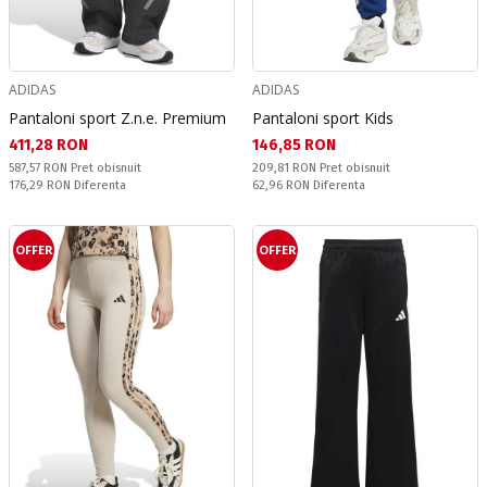
ADIDAS
ADIDAS
Pantaloni sport Z.n.e. Premium
Pantaloni sport Kids
Текуща цена:
Текуща цена:
411,28 RON
146,85 RON
Pret obisnuit:
Pret obisnuit:
587,57 RON
Pret obisnuit
209,81 RON
Pret obisnuit
Спестявате:
Спестявате:
176,29 RON
Diferenta
62,96 RON
Diferenta
OFFER
OFFER