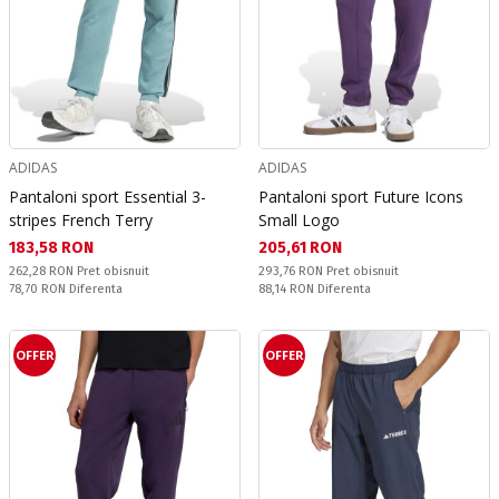
ADIDAS
ADIDAS
Pantaloni sport Essential 3-
Pantaloni sport Future Icons
stripes French Terry
Small Logo
Текуща цена:
Текуща цена:
183,58 RON
205,61 RON
Pret obisnuit:
Pret obisnuit:
262,28 RON
Pret obisnuit
293,76 RON
Pret obisnuit
Спестявате:
Спестявате:
78,70 RON
Diferenta
88,14 RON
Diferenta
OFFER
OFFER