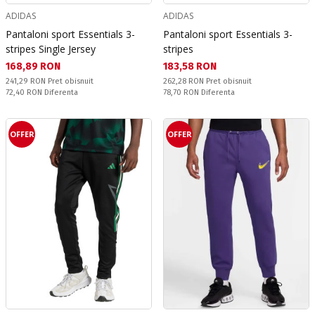
ADIDAS
ADIDAS
Pantaloni sport Essentials 3-
Pantaloni sport Essentials 3-
stripes Single Jersey
stripes
Текуща цена:
Текуща цена:
168,89 RON
183,58 RON
Pret obisnuit:
Pret obisnuit:
241,29 RON
Pret obisnuit
262,28 RON
Pret obisnuit
Спестявате:
Спестявате:
72,40 RON
Diferenta
78,70 RON
Diferenta
OFFER
OFFER