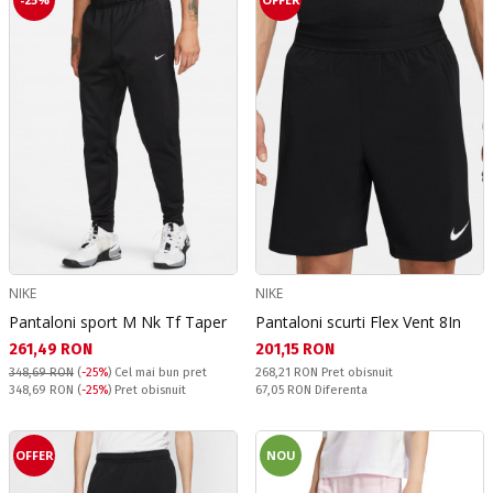
NIKE
NIKE
Pantaloni sport M Nk Tf Taper
Pantaloni scurti Flex Vent 8In
Текуща цена:
Текуща цена:
261,49 RON
201,15 RON
Pret obisnuit:
348,69 RON
(
-25%
)
Cel mai bun pret
268,21 RON
Pret obisnuit
Pret obisnuit:
Спестявате:
348,69 RON
(
-25%
) Pret obisnuit
67,05 RON
Diferenta
OFFER
NOU