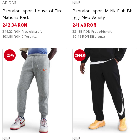
ADIDAS
NIKE
Pantaloni sport House of Tiro
Pantaloni sport M Nk Club Bb
Nations Pack
Jggr Neo Varsity
Текуща цена:
Текуща цена:
242,34 RON
241,40 RON
Pret obisnuit:
Pret obisnuit:
346,22 RON
Pret obisnuit
321,88 RON
Pret obisnuit
Спестявате:
Спестявате:
103,88 RON
Diferenta
80,48 RON
Diferenta
-25%
OFFER
NIKE
NIKE